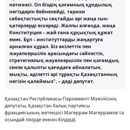
нәтижесі. Ол біздің қоғамның құндылық
негіздерін бейнелейді, тарихи
сабақтастықты сақтайды әрі жаңа сын-
қатерлерді ескереді. Жалпы алғанда, жаңа
Конституция – жай ғана құқықтық құжат
емес. Бұл – институттарды жаңартуға
арналған құрал. Біз өкілеттік пен
жауапкершілік арасындағы сәйкестік,
стратегиялық жауапкершілік пен қоғамдық
сенім қалыпты қағидаға айналатын,
мықты, әділетті әрі тұрақты Қазақстанның
негізін қалаймыз", – деді депутат.
Қазақстан Республикасы Парламенті Мәжілісінің
депутаты, Қазақстан Халық партиясы
фракциясының жетекшісі Магеррам Магеррамов та
осындай пікірде екенін білдірді.