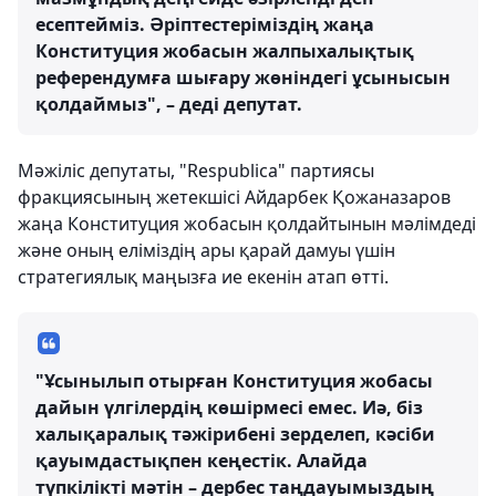
есептейміз. Әріптестеріміздің жаңа
Конституция жобасын жалпыхалықтық
референдумға шығару жөніндегі ұсынысын
қолдаймыз", – деді депутат.
Мәжіліс депутаты, "Respubliсa" партиясы
фракциясының жетекшісі Айдарбек Қожаназаров
жаңа Конституция жобасын қолдайтынын мәлімдеді
және оның еліміздің ары қарай дамуы үшін
стратегиялық маңызға ие екенін атап өтті.
"Ұсынылып отырған Конституция жобасы
дайын үлгілердің көшірмесі емес. Иә, біз
халықаралық тәжірибені зерделеп, кәсіби
қауымдастықпен кеңестік. Алайда
түпкілікті мәтін – дербес таңдауымыздың