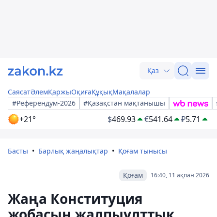
Қаз
Саясат
Әлем
Қаржы
Оқиға
Құқық
Мақалалар
#Референдум-2026
#Қазақстан мақтанышы
+21°
$
469.93
€
541.64
₽
5.71
Басты
Барлық жаңалықтар
Қоғам тынысы
Қоғам
16:40, 11 ақпан 2026
Жаңа Конституция
жобасын жалпыұлттық