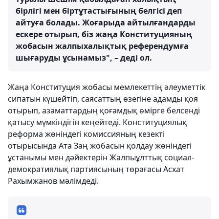
бірлігі мен біртұтастығының белгісі деп
айтуға болады. Жоғарыда айтылғандарды
ескере отырып, біз жаңа Конституцияның
жобасын жалпыхалықтық референдумға
шығаруды ұсынамыз", – деді ол.
Жаңа Конституция жобасы мемлекеттің әлеуметтік
сипатын күшейтіп, саясаттың өзегіне адамды қоя
отырып, азаматтардың қоғамдық өмірге белсенді
қатысу мүмкіндігін кеңейтеді. Конституциялық
реформа жөніндегі комиссияның кезекті
отырысында Ата Заң жобасын қолдау жөніндегі
ұстанымы мен дәйектерін Жалпыұлттық социал-
демократиялық партиясының төрағасы Асхат
Рахымжанов мәлімдеді.