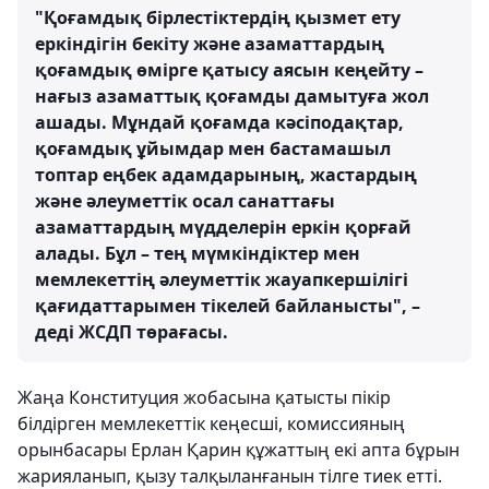
"Қоғамдық бірлестіктердің қызмет ету
еркіндігін бекіту және азаматтардың
қоғамдық өмірге қатысу аясын кеңейту –
нағыз азаматтық қоғамды дамытуға жол
ашады. Мұндай қоғамда кәсіподақтар,
қоғамдық ұйымдар мен бастамашыл
топтар еңбек адамдарының, жастардың
және әлеуметтік осал санаттағы
азаматтардың мүдделерін еркін қорғай
алады. Бұл – тең мүмкіндіктер мен
мемлекеттің әлеуметтік жауапкершілігі
қағидаттарымен тікелей байланысты", –
деді ЖСДП төрағасы.
Жаңа Конституция жобасына қатысты пікір
білдірген мемлекеттік кеңесші, комиссияның
орынбасары Ерлан Қарин құжаттың екі апта бұрын
жарияланып, қызу талқыланғанын тілге тиек етті.