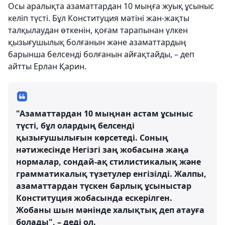
Осы аралықта азаматтардан 10 мыңға жуық ұсыныс
келіп түсті. Бұл Конституция мәтіні жан-жақты
талқылаудан өткенін, қоғам тарапынан үлкен
қызығушылық болғанын және азаматтардың
барынша белсенді болғанын айғақтайды, – деп
айтты Ерлан Қарин.
"Азаматтардан 10 мыңнан астам ұсыныс
түсті, бұл олардың белсенді
қызығушылығын көрсетеді. Соның
нәтижесінде Негізгі заң жобасына жаңа
нормалар, сондай-ақ стилистикалық және
грамматикалық түзетулер енгізілді. Жалпы,
азаматтардан түскен барлық ұсыныстар
Конституция жобасында ескерілген.
Жобаны шын мәнінде халықтық деп атауға
болады", – деді ол.