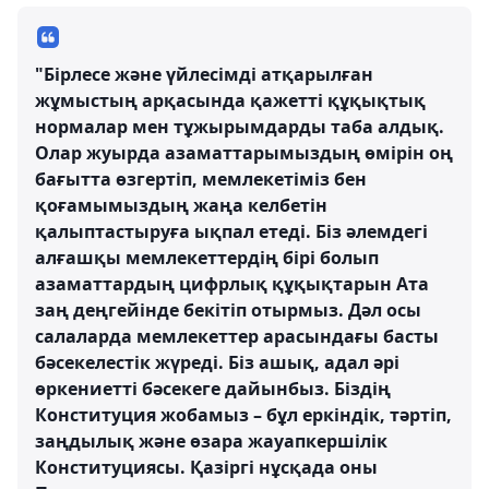
"Бірлесе және үйлесімді атқарылған
жұмыстың арқасында қажетті құқықтық
нормалар мен тұжырымдарды таба алдық.
Олар жуырда азаматтарымыздың өмірін оң
бағытта өзгертіп, мемлекетіміз бен
қоғамымыздың жаңа келбетін
қалыптастыруға ықпал етеді. Біз әлемдегі
алғашқы мемлекеттердің бірі болып
азаматтардың цифрлық құқықтарын Ата
заң деңгейінде бекітіп отырмыз. Дәл осы
салаларда мемлекеттер арасындағы басты
бәсекелестік жүреді. Біз ашық, адал әрі
өркениетті бәсекеге дайынбыз. Біздің
Конституция жобамыз – бұл еркіндік, тәртіп,
заңдылық және өзара жауапкершілік
Конституциясы. Қазіргі нұсқада оны