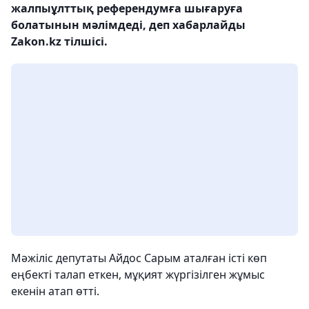
жалпыұлттық референдумға шығаруға
болатынын мәлімдеді, деп хабарлайды
Zakon.kz тілшісі.
Мәжіліс депутаты Айдос Сарым аталған істі көп
еңбекті талап еткен, мұқият жүргізілген жұмыс
екенін атап өтті.