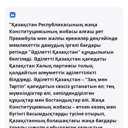
"Қазақстан Республикасының жаңа
Конституциясының жобасы алғаш рет
Преамбула мен жалпы ережелер деңгейінде
мемлекеттік дамудың іргелі бағдары
ретінде "Әділетті Қазақстан" құндылығын
белгіледі. Әділетті Қазақстан қағидаты
Қазақстан Халық партиясы толық
қолдайтын әлеуметтік әділеттілікті
білдіреді. Әділетті Қазақстан – "Заң мен
Тәртіп" қағидатын сөзсіз ұстанатын ел; тең
мүмкіндіктер елі, кепілдендірілген
құқықтар мен бостандықтар елі. Жаңа
Конституцияның жобасы – өткен кезең мен
бүгінгі басымдықтарды түсіне отырып,
Қазақстанның болашақтағы жаңа бағдары
туралы шешім қабылдаған халықтың