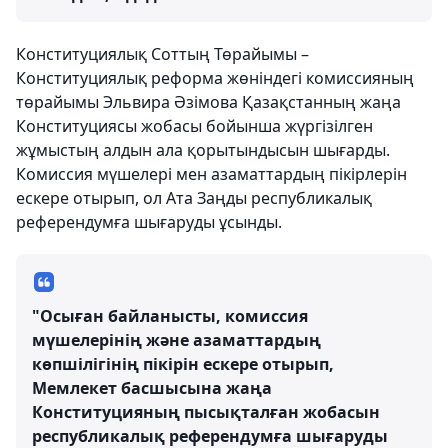
Конституциялық Соттың Төрайымы –
Конституциялық реформа жөніндегі комиссияның
төрайымы Эльвира Әзімова Қазақстанның жаңа
Конституциясы жобасы бойынша жүргізілген
жұмыстың алдын ала қорытындысын шығарды.
Комиссия мүшелері мен азаматтардың пікірлерін
ескере отырып, ол Ата Заңды республикалық
референдумға шығаруды ұсынды.
"Осыған байланысты, комиссия
мүшелерінің және азаматтардың
көпшілігінің пікірін ескере отырып,
Мемлекет басшысына жаңа
Конституцияның пысықталған жобасын
республикалық референдумға шығаруды