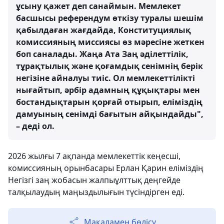
ұсыну қажет деп санаймын. Мемлекет
басшысы референдум өткізу туралы шешім
қабылдаған жағдайда, Конституциялық
комиссияның миссиясы өз мәресіне жеткен
боп саналады. Жаңа Ата Заң әділеттілік,
тұрақтылық және қоғамдық сенімнің берік
негізіне айналуы тиіс. Ол мемлекеттілікті
нығайтып, әрбір адамның құқықтары мен
бостандықтарын қорғай отырып, еліміздің
дамуының сенімді бағытын айқындайды",
– деді ол.
2026 жылғы 7 ақпанда мемлекеттік кеңесші,
комиссияның орынбасары Ерлан Қарин еліміздің
Негізгі заң жобасын жалпыұлттық деңгейде
талқылаудың маңыздылығын түсіндірген еді.
Мақаламен бөлісу