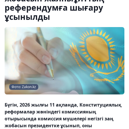
референдумға шығару
ұсынылды
Фото: Zakon.kz
Бүгін, 2026 жылғы 11 ақпанда, Конституциялық
реформалар жөніндегі комиссияның
отырысында комиссия мүшелері негізгі заң
жобасын президентке ұсынып, оны