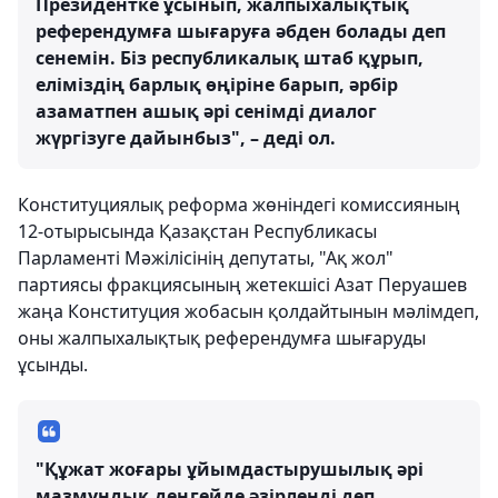
Президентке ұсынып, жалпыхалықтық
референдумға шығаруға әбден болады деп
сенемін. Біз республикалық штаб құрып,
еліміздің барлық өңіріне барып, әрбір
азаматпен ашық әрі сенімді диалог
жүргізуге дайынбыз", – деді ол.
Конституциялық реформа жөніндегі комиссияның
12-отырысында Қазақстан Республикасы
Парламенті Мәжілісінің депутаты, "Ақ жол"
партиясы фракциясының жетекшісі Азат Перуашев
жаңа Конституция жобасын қолдайтынын мәлімдеп,
оны жалпыхалықтық референдумға шығаруды
ұсынды.
"Құжат жоғары ұйымдастырушылық әрі
мазмұндық деңгейде әзірленді деп