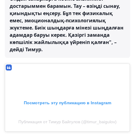
достарыммен барамын. Тау – өзіңді сынау,
қиындықты еңсеру. Бұл тек физикалық
емес, эмоционалдық-психологиялық
жүктеме. Биік шыңдарға мінезі шыңдалған
адамдар баруы керек. Қазіргі заманда
көпшілік жайлылыққа үйреніп қалған", –
дейді Тимур.
Посмотреть эту публикацию в Instagram
Публикация от Тимур Байгулов (@timur_baigulov)