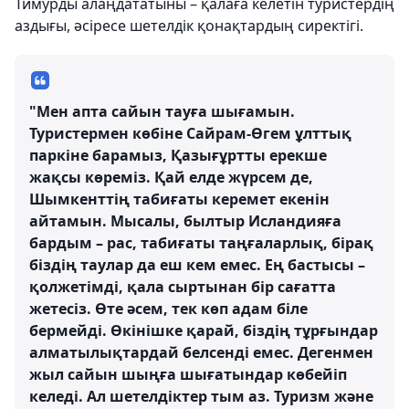
Тимурды алаңдататыны – қалаға келетін туристердің
аздығы, әсіресе шетелдік қонақтардың сиректігі.
"Мен апта сайын тауға шығамын.
Туристермен көбіне Сайрам-Өгем ұлттық
паркіне барамыз, Қазығұртты ерекше
жақсы көреміз. Қай елде жүрсем де,
Шымкенттің табиғаты керемет екенін
айтамын. Мысалы, былтыр Исландияға
бардым – рас, табиғаты таңғаларлық, бірақ
біздің таулар да еш кем емес. Ең бастысы –
қолжетімді, қала сыртынан бір сағатта
жетесіз. Өте әсем, тек көп адам біле
бермейді. Өкінішке қарай, біздің тұрғындар
алматылықтардай белсенді емес. Дегенмен
жыл сайын шыңға шығатындар көбейіп
келеді. Ал шетелдіктер тым аз. Туризм және