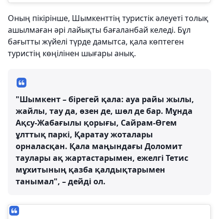
Оның пікірінше, Шымкенттің туристік әлеуеті толық
ашылмаған әрі лайықты бағаланбай келеді. Бұл
бағытты жүйелі түрде дамытса, қала көптеген
туристің көңілінен шығары анық.
"Шымкент – бірегей қала: ауа райы жылы,
жайлы, тау да, өзен де, шөл де бар. Мұнда
Ақсу-Жабағылы қорығы, Сайрам-Өгем
ұлттық паркі, Қаратау жоталары
орналасқан. Қала маңындағы Доломит
таулары ақ жартастарымен, ежелгі Тетис
мұхитының қазба қалдықтарымен
танымал", – дейді ол.