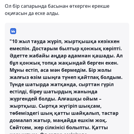
Ол бір сапарында басынан өткерген ерекше
оқиғасын да еске алды.
"10 жыл тауда жүріп, жыртқышқа кезіккен
емеспін. Достарым былтыр қонжық көріпті.
Әдетте жабайы аңдар адамнан қашады. Ал
бұл қонжық топқа жақындай берген екен.
Мұны естіп, аса мән бермедім. Бір жолы
жалғыз өзім шыңға түнеп қайтпақ болдым.
Түнде шатырда жатқанда, сырттан гүріл
естілді, біреу шатырдың жанында
жүргендей болды. Алғашқы ойым –
жыртқыш. Сыртқа жүгіріп шықсам,
төбеміздегі шың қатты шайқалып, тастар
домалап жатыр, маңайда ешкім жоқ.
Сөйтсем, жер сілкінісі болыпты. Қатты