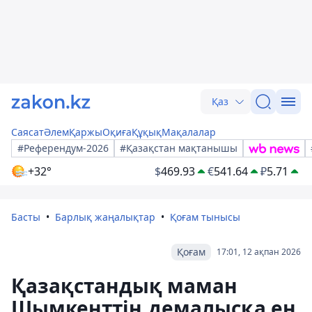
Қаз
Саясат
Әлем
Қаржы
Оқиға
Құқық
Мақалалар
#Референдум-2026
#Қазақстан мақтанышы
+32°
$
469.93
€
541.64
₽
5.71
Басты
Барлық жаңалықтар
Қоғам тынысы
Қоғам
17:01, 12 ақпан 2026
Қазақстандық маман
Шымкенттің демалысқа ең