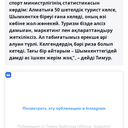
спорт министрлігінің статистикасын
көрдім: Алматыға 50 шетелдік турист келсе,
Шымкентке біреуі ғана келеді, оның өзі
көбіне жол-жөнекей. Туризм бізде әлсіз
дамыған, маркетинг пен ақпараттандыру
жеткіліксіз. Ал табиғатымыз ерекше әрі
алуан түрлі. Келгендердің бәрі риза болып
кетеді. Тағы бір айтарым – Шымкенттегідей
дәмді ас ішкен жерім жоқ", – дейді Тимур.
Посмотреть эту публикацию в Instagram
Публикация от Тимур Байгулов (@timur_baigulov)