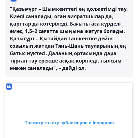
"Қазығұрт – Шымкенттегі ең қолжетімді тау.
Киелі саналады, оған зияратшылар да,
қарттар да көтеріледі. Бағыты аса күрделі
емес, 1,5–2 сағатта шыңына жетуге болады.
Қазығұрт – Қытайдан Ташкентке дейін
созылып жатқан Тянь-Шань тауларының ең
батыс нүктесі. Даланың ортасында дара
тұрған тау ерекше асқақ көрінеді, тылсым
мекен саналады", – дейді ол.
Посмотреть эту публикацию в Instagram