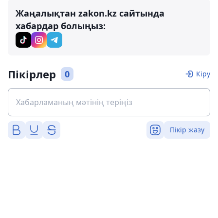
Жаңалықтан zakon.kz сайтында
хабардар болыңыз:
Пікірлер
0
Кіру
Пікір жазу