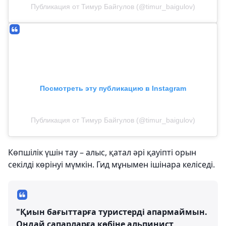
Публикация от Тимур Байгулов (@timur_baigulov)
Посмотреть эту публикацию в Instagram
Публикация от Тимур Байгулов (@timur_baigulov)
Көпшілік үшін тау – алыс, қатал әрі қауіпті орын
секілді көрінуі мүмкін. Гид мұнымен ішінара келіседі.
"Қиын бағыттарға туристерді апармаймын.
Ондай сапарларға көбіне альпинист