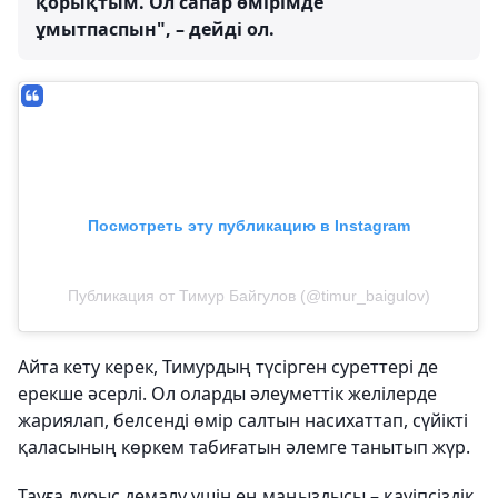
қорықтым. Ол сапар өмірімде
ұмытпаспын", – дейді ол.
Посмотреть эту публикацию в Instagram
Публикация от Тимур Байгулов (@timur_baigulov)
Айта кету керек, Тимурдың түсірген суреттері де
ерекше әсерлі. Ол оларды әлеуметтік желілерде
жариялап, белсенді өмір салтын насихаттап, сүйікті
қаласының көркем табиғатын әлемге танытып жүр.
Тауға дұрыс демалу үшін ең маңыздысы – қауіпсіздік.