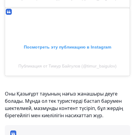
Посмотреть эту публикацию в Instagram
Публикация от Тимур Байгулов (@timur_baigulov)
Оны Қазығұрт тауының нағыз жанашыры деуге
болады. Мұнда ол тек туристерді бастап барумен
шектелмей, мазмұнды контент түсіріп, бұл жердің
бірегейлігі мен киелілігін насихаттап жүр.