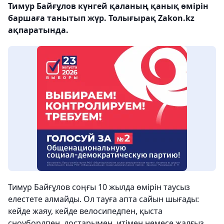
Тимур Байғұлов күнгей қаланың қанық өмірін
баршаға танытып жүр. Толығырақ Zakon.kz
ақпаратында.
Тимур Байғұлов соңғы 10 жылда өмірін таусыз
елестете алмайды. Ол тауға апта сайын шығады:
кейде жаяу, кейде велосипедпен, қыста
сноубордпен, достарымен, итімен немесе жалғыз