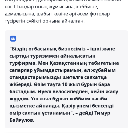
өзі. Шыңдар оның жұмысына, хоббиіне,
демалысына, шабыт көзіне әрі әсем фотолар
түсіретін сүйікті орнына айналған.
"Біздің отбасылық бизнесіміз – ішкі және
сыртқы туризммен айналысатын
турфирма. Мен Қазақстанның табиғатына
сапарлар ұйымдастырамын, ал жұбайым
отандастарымызды шетелге саяхатқа
жібереді. Өзім тауға 10 жыл бұрын бара
бастадым. Әуелі велосипедпен, кейін жаяу
жүрдім. Үш жыл бұрын хоббиім кәсіби
қызметке айналды. Қазір үнемі белсенді
өмір салтын ұстанамын", – дейді Тимур
Байғұлов.