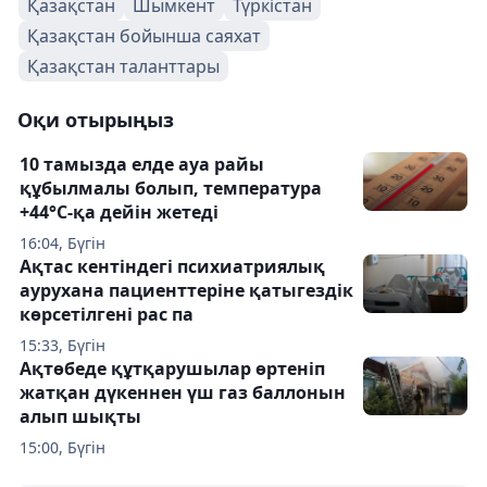
Қазақстан
Шымкент
Түркістан
Қазақстан бойынша саяхат
Қазақстан таланттары
Оқи отырыңыз
10 тамызда елде ауа райы
құбылмалы болып, температура
+44°C-қа дейін жетеді
16:04, Бүгін
Ақтас кентіндегі психиатриялық
аурухана пациенттеріне қатыгездік
көрсетілгені рас па
15:33, Бүгін
Ақтөбеде құтқарушылар өртеніп
жатқан дүкеннен үш газ баллонын
алып шықты
15:00, Бүгін