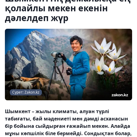
қолайлы мекен екенін
дәлелдеп жүр
Сурет: Zakon.kz
Шымкент – жылы климаты, алуан түрлі
табиғаты, бай мәдениеті мен дәмді асханасын
бір бойына сыйдырған ғажайып мекен. Алайда
мұны көпшілік біле бермейді. Сондықтан болар,