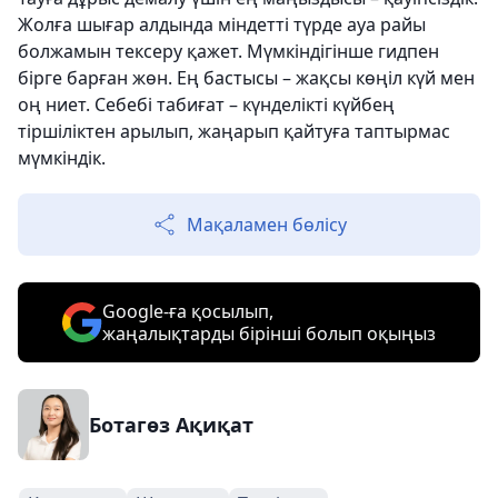
Жолға шығар алдында міндетті түрде ауа райы
болжамын тексеру қажет. Мүмкіндігінше гидпен
бірге барған жөн. Ең бастысы – жақсы көңіл күй мен
оң ниет. Себебі табиғат – күнделікті күйбең
тіршіліктен арылып, жаңарып қайтуға таптырмас
мүмкіндік.
Мақаламен бөлісу
Google-ға қосылып,
жаңалықтарды бірінші болып оқыңыз
Ботагөз Ақиқат