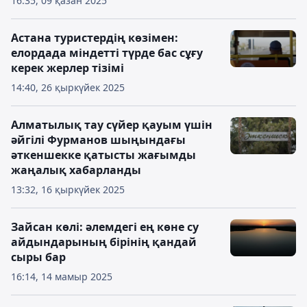
16:35, 09 қазан 2025
Астана туристердің көзімен:
елордада міндетті түрде бас сұғу
керек жерлер тізімі
14:40, 26 қыркүйек 2025
Алматылық тау сүйер қауым үшін
әйгілі Фурманов шыңындағы
әткеншекке қатысты жағымды
жаңалық хабарланды
13:32, 16 қыркүйек 2025
Зайсан көлі: әлемдегі ең көне су
айдындарының бірінің қандай
сыры бар
16:14, 14 мамыр 2025