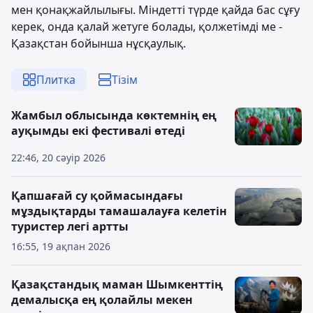
мен қонақжайлылығы. Міндетті түрде қайда бас сұғу
керек, онда қалай жетуге болады, қолжетімді ме -
Қазақстан бойынша нұсқаулық.
Плитка
Тізім
Жамбыл облысында көктемнің ең
ауқымды екі фестивалі өтеді
22:46, 20 сәуір 2026
Қапшағай су қоймасындағы
мұздықтарды тамашалауға келетін
туристер легі артты
16:55, 19 ақпан 2026
Қазақстандық маман Шымкенттің
демалысқа ең қолайлы мекен