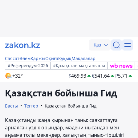
Қаз
Саясат
Әлем
Қаржы
Оқиға
Құқық
Мақалалар
#Референдум-2026
#Қазақстан мақтанышы
+32°
$
469.93
€
541.64
₽
5.71
Қазақстан бойынша Гид
Басты
Тегтер
Қазақстан бойынша Гид
Қазақстанды жаңа қырынан таны: саяхаттауға
арналған үздік орындар, мәдени нысандар мен
аңызға толы мекендер, халықтың тыныс-тіршілігі