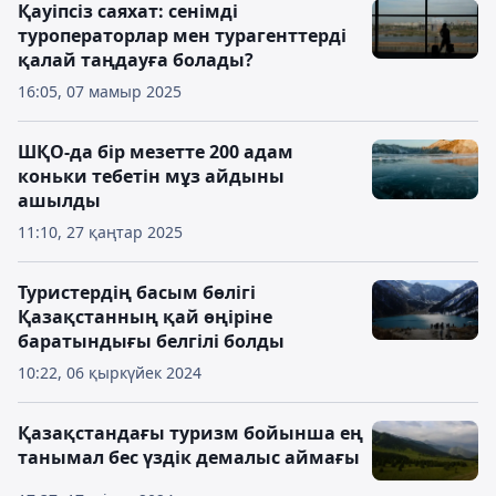
Қауіпсіз саяхат: сенімді
туроператорлар мен турагенттерді
қалай таңдауға болады?
16:05, 07 мамыр 2025
ШҚО-да бір мезетте 200 адам
коньки тебетін мұз айдыны
ашылды
11:10, 27 қаңтар 2025
Туристердің басым бөлігі
Қазақстанның қай өңіріне
баратындығы белгілі болды
10:22, 06 қыркүйек 2024
Қазақстандағы туризм бойынша ең
танымал бес үздік демалыс аймағы