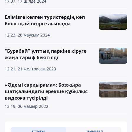
17:37, 17 шілде 2024
Елімізге келген туристердің көп
бөлігі қай өңірге ағылады
12:23, 28 маусым 2024
"Бурабай" ұлттық паркіне кіруге
жаңа тариф бекітілді
12:21, 21 желтоқсан 2023
«Әдемі сарқырама»: Бозжыра
шатқалындағы ерекше құбылыс
видеоға түсірілді
13:19, 06 мамыр 2022
Соңғы
Танымал