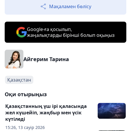
Мақаламен бөлісу
Google-ға қосылып,
жаңалықтарды бірінші болып оқыңыз
Айгерим Тарина
Қазақстан
Оқи отырыңыз
Қазақстанның үш ірі қаласында
жел күшейіп, жаңбыр мен үсік
күтіледі
15:26, 13 сәуір 2026