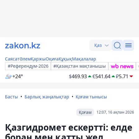
Қаз
Саясат
Әлем
Қаржы
Оқиға
Құқық
Мақалалар
#Референдум-2026
#Қазақстан мақтанышы
+24°
$
469.93
€
541.64
₽
5.71
Басты
Барлық жаңалықтар
Қоғам тынысы
Қоғам
12:07, 16 ақпан 2026
Қазгидромет ескертті: елде
боран мен қатты жел