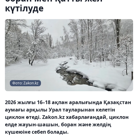
күтілуде
Фото: Zakon.kz
2026 жылғы 16–18 ақпан аралығында Қазақстан
аумағы арқылы Урал тауларынан келетін
циклон өтеді. Zakon.kz хабарлағандай, циклон
елде жауын-шашын, боран және желдің
күшеюіне себеп болады.