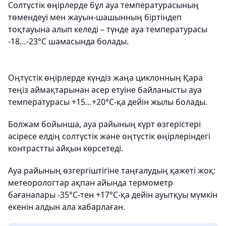
Солтүстік өңірлерде бұл ауа температурасының
төмендеуі мен жауын-шашынның біртіндеп
тоқтауына алып келеді – түнде ауа температурасы
-18…-23°С шамасында болады.
Оңтүстік өңірлерде күндіз жаңа циклонның Қара
теңіз аймақтарынан әсер етуіне байланысты ауа
температурасы +15…+20°С-қа дейін жылы болады.
Болжам бойынша, ауа райының күрт өзгерістері
әсіресе елдің солтүстік және оңтүстік өңірлеріндегі
контрастты айқын көрсетеді.
Ауа райының өзгергіштігіне таңғалудың қажеті жоқ:
метеорологтар ақпан айында термометр
бағаналары -35°С-тен +17°С-қа дейін ауытқуы мүмкін
екенін алдын ала хабарлаған.