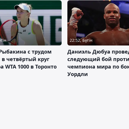
үгін
22:52, Бүгін
Рыбакина с трудом
Даниэль Дюбуа прове
в четвёртый круг
следующий бой против
а WTA 1000 в Торонто
чемпиона мира по бо
Уордли