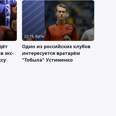
22:19, Бүгін
дёт
Один из российских клубов
 экс-
интересуется вратарём
ксу
"Тобыла" Устименко