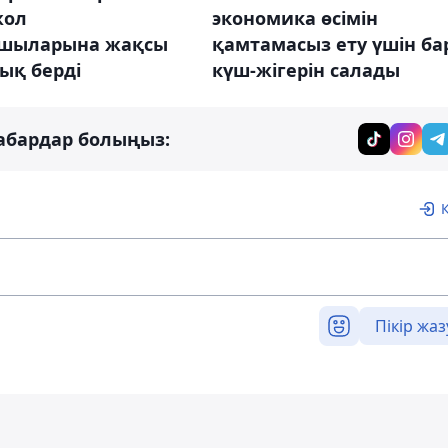
жол
экономика өсімін
шыларына жақсы
қамтамасыз ету үшін ба
ық берді
күш-жігерін салады
абардар болыңыз:
Пікір жаз