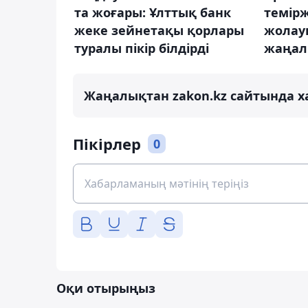
та жоғары: Ұлттық банк
темір
жеке зейнетақы қорлары
жолау
туралы пікір білдірді
жаңал
Жаңалықтан zakon.kz сайтында х
Пікірлер
0
Оқи отырыңыз