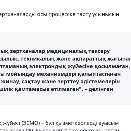
зертханаларды осы процесске тарту ұсынысын
лық зертханалар медициналық тексеру
шылық, техникалық және ақпараттық жағына
раптаманың электрондық жүйесіне қосылмаған,
лды мойындау механизмдері қалыптаспаған
инау, сақтау және зерттеу әдістемелерін
лік қамтамасыз етілмеген", – делінген
 жүйесі (ЭСМО) – бұл қызметкерлерді ауысым
з арада (40–59 секундта) тексеруге арналған