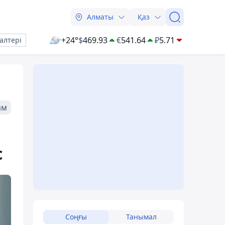
Алматы
Қаз
+24°
$
469.93
€
541.64
₽
5.71
алтері
ам
с
Соңғы
Танымал