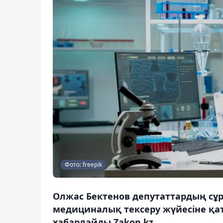
Фото: freepik
Олжас Бектенов депутаттардың сұ
медициналық тексеру жүйесіне қаты
хабарлайды Zakon.kz.