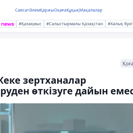
Саясат
Әлем
Қаржы
Оқиға
Құқық
Мақалалар
#Қазақмыс
#Салыстырмалы Қазақстан
#Халық бухг
Қоғ
Жеке зертханалар
уден өткізуге дайын еме