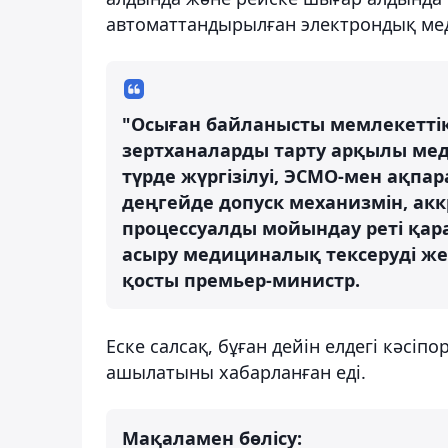
автоматтандырылған электрондық ме
"Осыған байланысты мемлекетт
зертханаларды тарту арқылы мед
түрде жүргізілуі, ЭСМО-мен ақп
деңгейде допуск механизмін, акк
процессуалды мойындау реті қар
асыру медициналық тексеруді же
қосты премьер-министр.
Еске салсақ, бұған дейін елдегі кәсіп
ашылатыны хабарланған еді.
Мақаламен бөлісу: