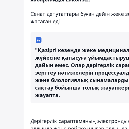
Сенат депутаттары бұған дейін жеке 
жасаған еді.
"Қазіргі кезеңде жеке медицина
жүйесіне қатысуға ұйымдастыру
дайын емес. Олар дәрігерлік са
зерттеу нәтижелерін процессуа
және биологиялық сынамаларды ж
сақтау бойынша толық жауапкерші
жауапта.
Дәрігерлік сараптаманың электрондық
алдында және рейске шығар алдында те