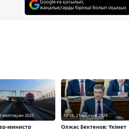
Google-ға қосылып,
жаңалықтарды бірінші болып оқыңыз
30 желтоқсан 2025
12:18, 21 маусым 2024
ер-министр
Олжас Бектенов: Үкімет