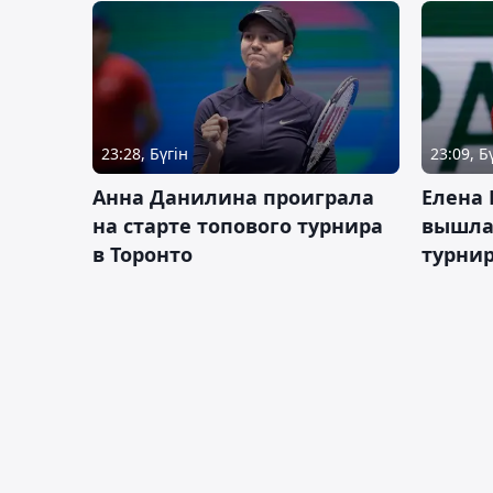
23:28, Бүгін
23:09, Б
Анна Данилина проиграла
Елена 
на старте топового турнира
вышла 
в Торонто
турнир