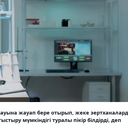
рауына жауап бере отырып, жеке зертханалар
стыру мүмкіндігі туралы пікір білдірді, деп