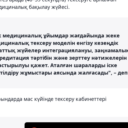
дициналық бақылау жүйесі.
ік медициналық ұйымдар жағдайында жеке
ициналық тексеру моделін енгізу кезеңдік
араттық жүйелер интеграциялануы, заңнамалы
редитация тәртібін және зерттеу нәтижелерін
астырылуы қажет. Аталған шараларды іске
тілдіру жұмыстары аясында жалғасады", – деп
орындарда мас күйінде тексеру кабинеттері