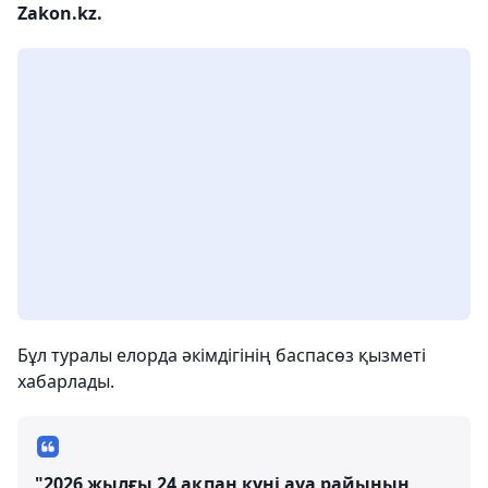
Zakon.kz.
Бұл туралы елорда әкімдігінің баспасөз қызметі
хабарлады.
"2026 жылғы 24 ақпан күні ауа райының