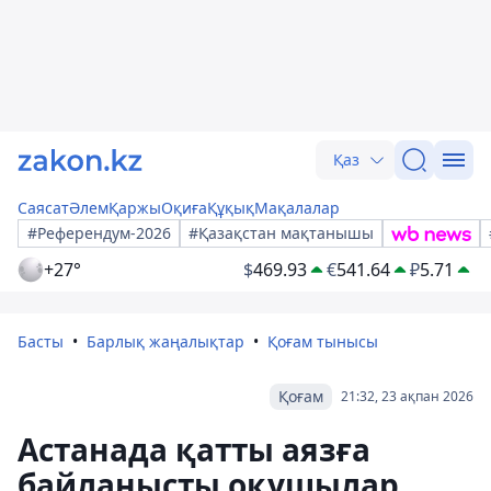
Қаз
Саясат
Әлем
Қаржы
Оқиға
Құқық
Мақалалар
#Референдум-2026
#Қазақстан мақтанышы
+27°
$
469.93
€
541.64
₽
5.71
Басты
Барлық жаңалықтар
Қоғам тынысы
Қоғам
21:32, 23 ақпан 2026
Астанада қатты аязға
байланысты оқушылар