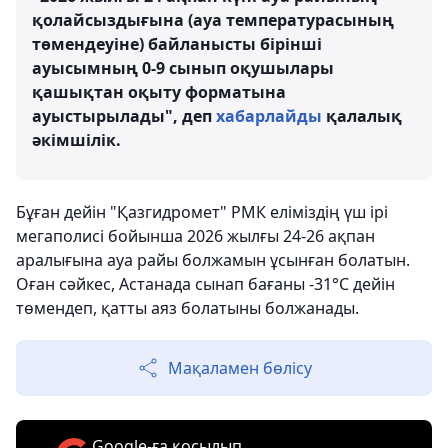
қолайсыздығына (ауа температурасының
төмендеуіне) байланысты бірінші
ауысымның 0-9 сынып оқушылары
қашықтан оқыту форматына
ауыстырылады", деп
хабарлайды
қалалық
әкімшілік.
Бұған дейін "Қазгидромет" РМК еліміздің үш ірі
мегаполисі бойынша 2026 жылғы 24-26 ақпан
аралығына ауа райы болжамын ұсынған болатын.
Оған сәйкес, Астанада сынап бағаны -31°С дейін
төмендеп, қатты аяз болатыны болжанады.
Мақаламен бөлісу
Google-ға қосылып,