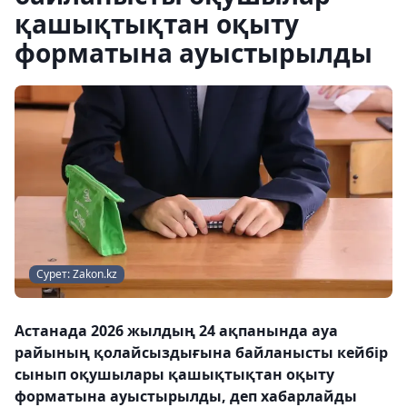
қашықтықтан оқыту
форматына ауыстырылды
Сурет: Zakon.kz
Астанада 2026 жылдың 24 ақпанында ауа
райының қолайсыздығына байланысты кейбір
сынып оқушылары қашықтықтан оқыту
форматына ауыстырылды, деп хабарлайды