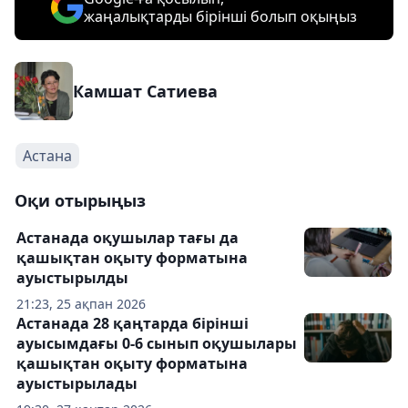
жаңалықтарды бірінші болып оқыңыз
Камшат Сатиева
Астана
Оқи отырыңыз
Астанада оқушылар тағы да
қашықтан оқыту форматына
ауыстырылды
21:23, 25 ақпан 2026
Астанада 28 қаңтарда бірінші
ауысымдағы 0-6 сынып оқушылары
қашықтан оқыту форматына
ауыстырылады