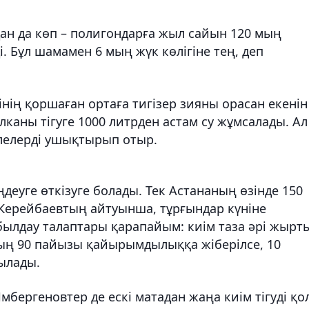
дан да көп – полигондарға жыл сайын 120 мың
. Бұл шамамен 6 мың жүк көлігіне тең, деп
нің қоршаған ортаға тигізер зияны орасан екенін
лканы тігуге 1000 литрден астам су жұмсалады. Ал
лелерді ушықтырып отыр.
ңдеуге өткізуге болады. Тек Астананың өзінде 150
т Керейбаевтың айтуынша, тұрғындар күніне
былдау талаптары қарапайым: киім таза әрі жырт
ың 90 пайызы қайырымдылыққа жіберілсе, 10
ылады.
бергеновтер де ескі матадан жаңа киім тігуді қо