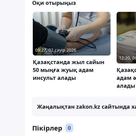
Оқи отырыңыз
09:27, 02 сәуір 2026
12:20, 
Қазақстанда жыл сайын
Қазақ
50 мыңға жуық адам
адам ә
инсульт алады
алады
Жаңалықтан zakon.kz сайтында х
Пікірлер
0