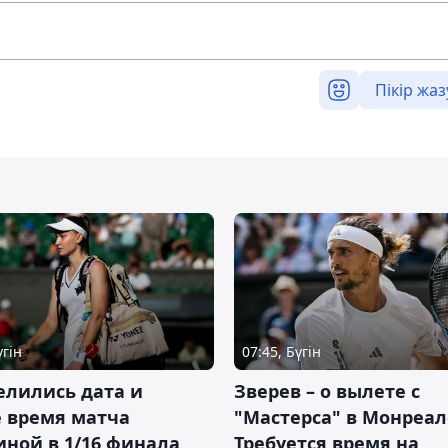
Пікір жаз
үгін
07:45, Бүгін
елились дата и
Зверев – о вылете с
 время матча
"Мастерса" в Монреал
ной в 1/16 финала
Требуется время на