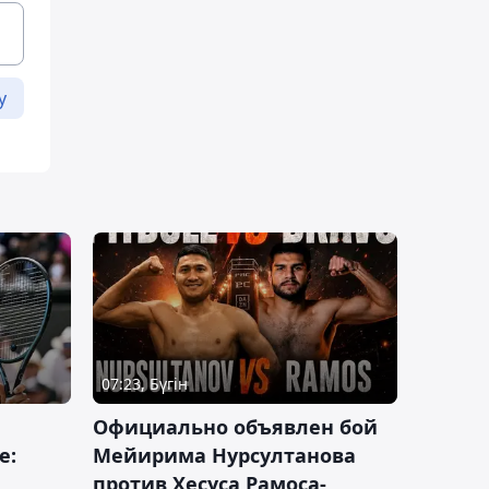
у
07:23, Бүгін
Официально объявлен бой
е:
Мейирима Нурсултанова
против Хесуса Рамоса-