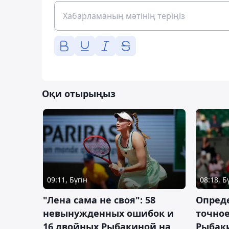
Оқи отырыңыз
09:11, Бүгін
08:18, Б
"Лена сама не своя": 58
Опред
невынужденных ошибок и
точное
16 двойных Рыбакиной на
Рыбаки