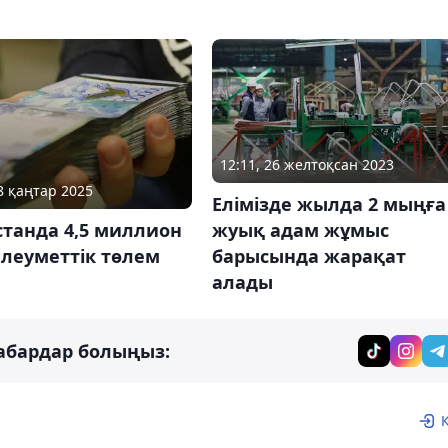
12:11, 26 желтоқсан 2023
08 қаңтар 2025
Елімізде жылда 2 мыңға
жуық адам жұмыс
станда 4,5 миллион
барысында жарақат
леуметтік төлем
алады
абардар болыңыз: