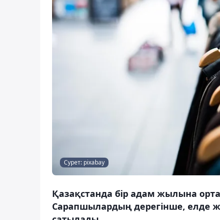
Сурет: pixabay
Қазақстанда бір адам жылына орта 
Сарапшылардың дерегінше, елде ж
сатылады.