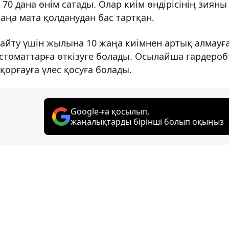
 70 дана өнім сатады. Олар киім өндірісінің зияны
жаңа мата қолданудан бас тартқан.
айту үшін жылына 10 жаңа киімнен артық алмауғ
постоматтарға өткізуге болады. Осылайша гардеро
қорғауға үлес қосуға болады.
Google-ға қосылып,
жаңалықтарды бірінші болып оқыңыз