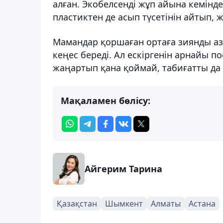
алған. Экобелсенді жұп айына кемінде
пластиктен де асып түсетінін айтып, 
Мамандар қоршаған ортаға зиянды аз
кеңес береді. Ал ескіргенін арнайы 
жаңартып қана қоймай, табиғатты да 
Мақаламен бөлісу:
Айгерим Тарина
Қазақстан
Шымкент
Алматы
Астана