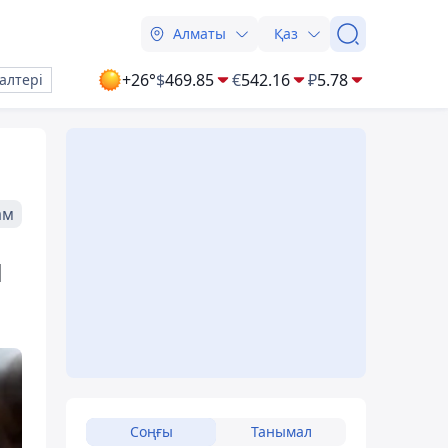
Алматы
Қаз
+26°
$
469.85
€
542.16
₽
5.78
алтері
ам
м
Соңғы
Танымал