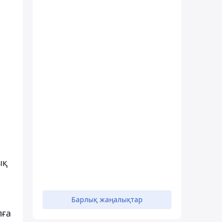
ық
Барлық жаңалықтар
лға