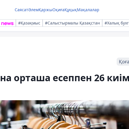
Саясат
Әлем
Қаржы
Оқиға
Құқық
Мақалалар
#Қазақмыс
#Салыстырмалы Қазақстан
#Халық бухг
Қоғ
на орташа есеппен 26 киі