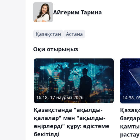
Айгерим Тарина
Қазақстан
Астана
Оқи отырыңыз
16:18, 17 наурыз 2026
14:38, 
Қазақстанда "ақылды-
Қазақ
қалалар" мен "ақылды-
бағда
өңірлерді" құру: әдістеме
қамты
бекітілді
растау