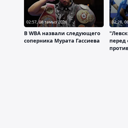
02:57, 08 тамыз 2026
02:28, 
В WBA назвали следующего
"Левск
соперника Мурата Гассиева
перед
против