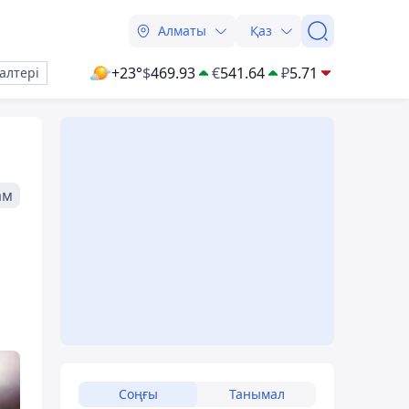
Алматы
Қаз
+23°
$
469.93
€
541.64
₽
5.71
алтері
ам
Соңғы
Танымал