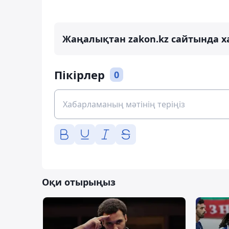
Жаңалықтан zakon.kz сайтында х
Пікірлер
0
Оқи отырыңыз