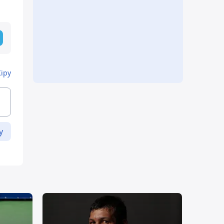
Кіру
у