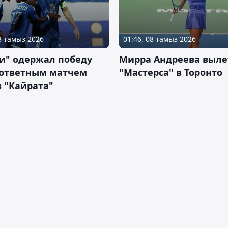
08 тамыз 2026
01:46, 08 тамыз 2026
и" одержал победу
Мирра Андреева выле
 ответным матчем
"Мастерса" в Торонто
 "Кайрата"