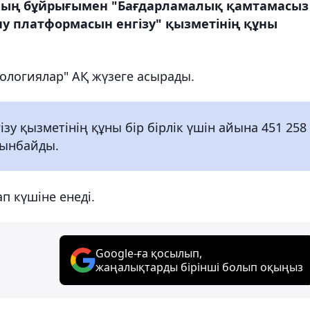
ының бұйрығымен "Бағдарламалық қамтамасыз
ну платформасын енгізу" қызметінің құны
нологиялар" АҚ жүзеге асырады.
зу қызметінің құны бір бірлік үшін айына 451 258
лынбайды.
п күшіне енеді.
Google-ға қосылып,
жаңалықтарды бірінші болып оқыңыз