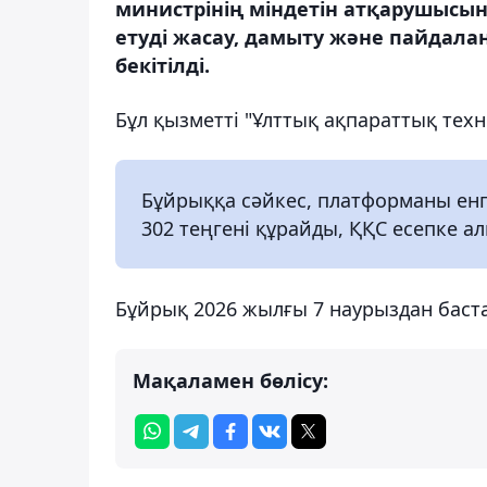
министрінің міндетін атқарушыс
етуді жасау, дамыту және пайдала
бекітілді.
Бұл қызметті "Ұлттық ақпараттық тех
Бұйрыққа сәйкес, платформаны енгі
302 теңгені құрайды, ҚҚС есепке а
Бұйрық 2026 жылғы 7 наурыздан баста
Мақаламен бөлісу: