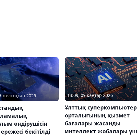
13:09, 09 қаңтар 2026
05 желтоқсан 2025
Ұлттық суперкомпьютер
стандық
орталығының қызмет
рламалық
бағалары жасанды
лым өндірушісін
интеллект жобалары үш
 ережесі бекітілді