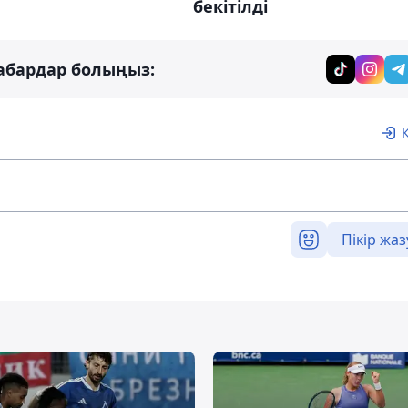
бекітілді
абардар болыңыз:
Пікір жаз