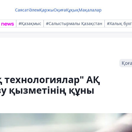
Саясат
Әлем
Қаржы
Оқиға
Құқық
Мақалалар
#Қазақмыс
#Салыстырмалы Қазақстан
#Халық бухг
Қоғ
 технологиялар" АҚ
у қызметінің құны