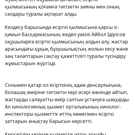
қылмысының қоғамға тигізетін зияны мен оның
салдары туралы ақпарат алды.
Кездесу барысында есірткі қылмысына қарсы іс-
қимыл басқармасының жедел уәкілі Айбол Ідірісов
оқушыларға есірткі қылмысының алдын алу, жастар
арасындағы құқық бұзушылықтың жолын кесу және
заң талаптарын сақтау қажеттілігі туралы түсіндіру
жұмыстарын жүргізді.
Сонымен қатар ол есірткінің адам денсаулығына,
болашақ өміріне тигізетін кері әсері жөнінде айтып,
жастарды салауатты өмір салтын ұстануға шақырды.
Ал кинологиялық қызмет орталығының кинолог-
инспекторы қызметтік иттің көмегімен есірткі
заттарын анықтау барысын көрсетті.
Көрсетілім кезінде қызметтік иттің арнайы