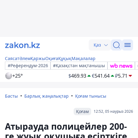
Қаз
Саясат
Әлем
Қаржы
Оқиға
Құқық
Мақалалар
#Референдум-2026
#Қазақстан мақтанышы
+25°
$
469.93
€
541.64
₽
5.71
Басты
Барлық жаңалықтар
Қоғам тынысы
Қоғам
12:52, 05 наурыз 2026
Атырауда полицейлер 200-
ге жуық оқушыға есірткіге