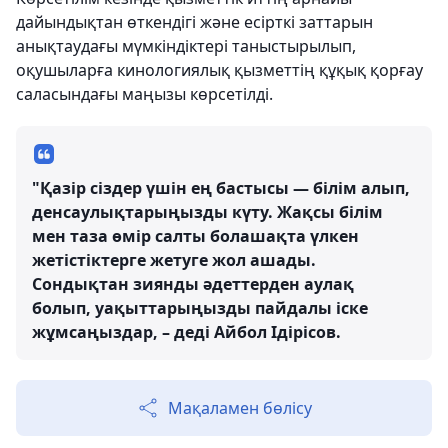
дайындықтан өткендігі және есірткі заттарын
анықтаудағы мүмкіндіктері таныстырылып,
оқушыларға кинологиялық қызметтің құқық қорғау
саласындағы маңызы көрсетілді.
"Қазір сіздер үшін ең бастысы — білім алып,
денсаулықтарыңызды күту. Жақсы білім
мен таза өмір салты болашақта үлкен
жетістіктерге жетуге жол ашады.
Сондықтан зиянды әдеттерден аулақ
болып, уақыттарыңызды пайдалы іске
жұмсаңыздар, – деді Айбол Ідірісов.
Мақаламен бөлісу