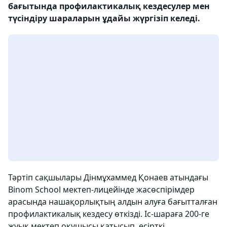
бағытында профилактикалық кездесулер мен
түсіндіру шараларын ұдайы жүргізіп келеді.
Тәртіп сақшылары Дінмұхаммед Қонаев атындағы
Binom School мектеп-лицейінде жасөспірімдер
арасында нашақорлықтың алдын алуға бағытталған
профилактикалық кездесу өткізді. Іс-шараға 200-ге
жуық мектеп оқушысы қатысып, есірткі