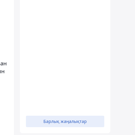
нан
ын
Барлық жаңалықтар