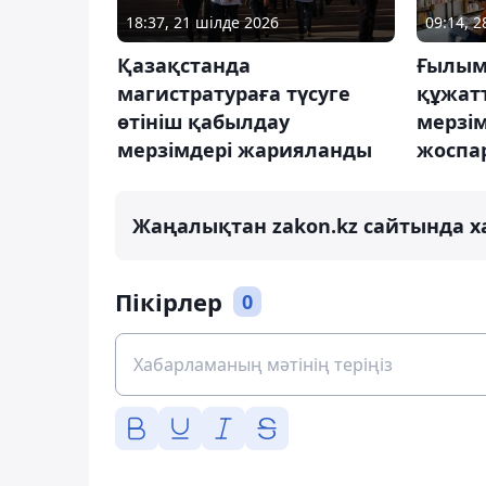
18:37, 21 шілде 2026
09:14, 2
Қазақстанда
Ғылым
магистратураға түсуге
құжат
өтініш қабылдау
мерзім
мерзімдері жарияланды
жоспа
Жаңалықтан zakon.kz сайтында х
Пікірлер
0