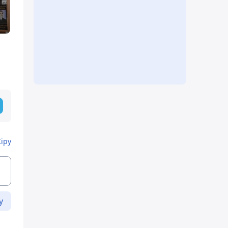
Кіру
у