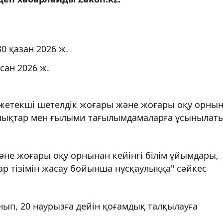
30 қазан 2026 ж.
қсан 2026 ж.
 жетекші шетелдік жоғары және жоғары оқу орны
талықтар мен ғылыми тағылымдамаларға ұсынылат
және жоғары оқу орнынан кейінгі білім ұйымдары,
р тізімін жасау бойынша нұсқаулыққа" сәйкес
ып, 20 наурызға дейін қоғамдық талқылауға