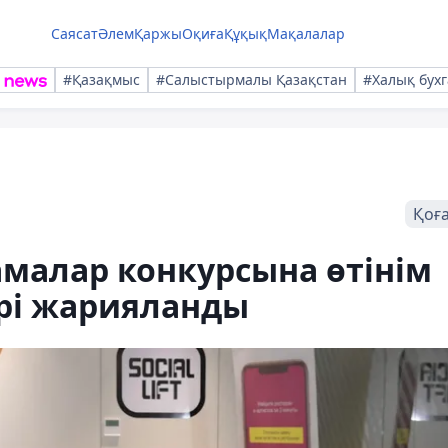
Саясат
Әлем
Қаржы
Оқиға
Құқық
Мақалалар
#Қазақмыс
#Салыстырмалы Қазақстан
#Халық бухг
Қоғ
алар конкурсына өтінім
рі жарияланды