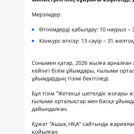
Мерзімдер:
Өтінімдерді қабылдау: 10 наурыз – 
Конкурс өткізу: 13 сәуір – 31 желто
Сонымен қатар, 2026 жылға арналған
кейінгі білім ұйымдары, ғылыми ор
ұйымдардың тізімі бекітіледі.
Бұл тізім "Жетекші шетелдік жоғары 
ғылыми орталықтар мен басқа ұйымда
дайындалған.
Құжат "Ашық НҚА" сайтында жариялан
қойылған.