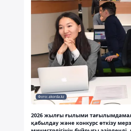
Фото: akorda.kz
2026 жылғы ғылыми тағылымдамала
қабылдау және конкурс өткізу мерз
министрлігінің бұйрығы әзірленді,