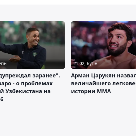
үгін
21:02, Бүгін
дупреждал заранее".
Арман Царукян назва
аро - о проблемах
величайшего легкове
й Узбекистана на
истории ММА
26