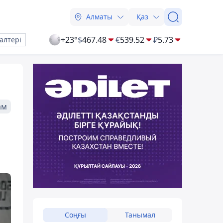
Алматы
Қаз
+23°
$
467.48
€
539.52
₽
5.73
алтері
ам
Соңғы
Танымал