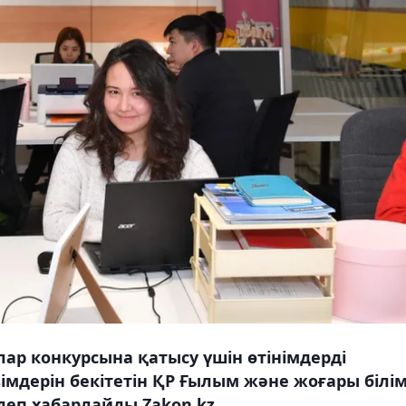
р конкурсына қатысу үшін өтінімдерді
імдерін бекітетін ҚР Ғылым және жоғары білі
 деп хабарлайды Zakon.kz.