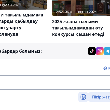
8 қазан 2025
12:52, 06 желтоқсан 2024
и тағылымдамаға
тарды қабылдау
2025 жылы ғылыми
ін ұзарту
тағылымдамадан өту
рлануда
конкурсы қашан өтеді
абардар болыңыз:
Пікір жаз