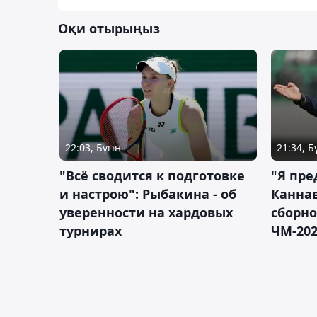
Оқи отырыңыз
22:03, Бүгін
21:34, Б
"Всё сводится к подготовке
"Я пре
и настрою": Рыбакина - об
Каннав
уверенности на хардовых
сборно
турнирах
ЧМ-20