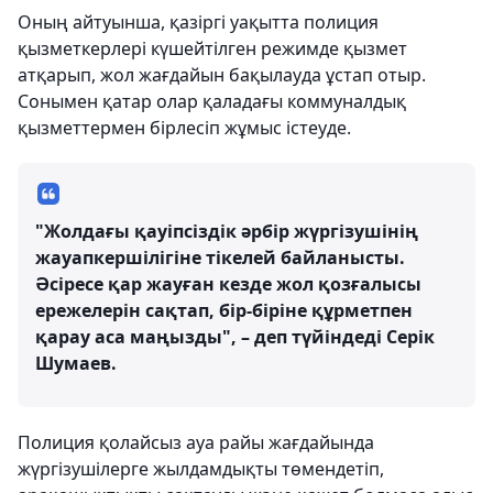
Оның айтуынша, қазіргі уақытта полиция
қызметкерлері күшейтілген режимде қызмет
атқарып, жол жағдайын бақылауда ұстап отыр.
Сонымен қатар олар қаладағы коммуналдық
қызметтермен бірлесіп жұмыс істеуде.
"Жолдағы қауіпсіздік әрбір жүргізушінің
жауапкершілігіне тікелей байланысты.
Әсіресе қар жауған кезде жол қозғалысы
ережелерін сақтап, бір-біріне құрметпен
қарау аса маңызды", – деп түйіндеді Серік
Шумаев.
Полиция қолайсыз ауа райы жағдайында
жүргізушілерге жылдамдықты төмендетіп,