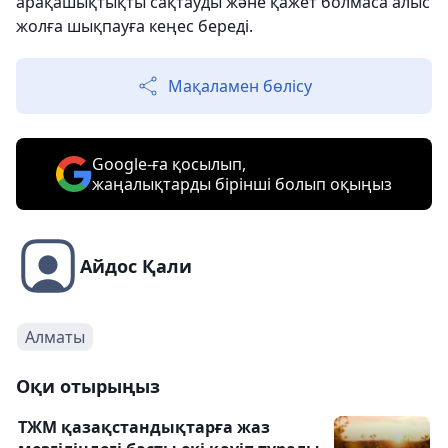
арақашықтықты сақтауды және қажет болмаса алыс
жолға шықпауға кеңес береді.
Мақаламен бөлісу
Google-ға қосылып,
жаңалықтарды бірінші болып оқыңыз
Айдос Қали
Алматы
Оқи отырыңыз
ТЖМ қазақстандықтарға жаз