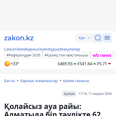
Қаз
Саясат
Әлем
Қаржы
Оқиға
Құқық
Мақалалар
#Референдум-2026
#Қазақстан мақтанышы
+33°
$
469.93
€
541.64
₽
5.71
Басты
Барлық жаңалықтар
Қоғам тынысы
Қоғам
17:14, 11 наурыз 2026
Қолайсыз ауа райы:
Алматыда бір тәулікте 62