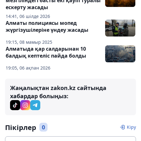
мезгіліндегі басты екі қауіп туралы
ескерту жасады
14:41, 06 шілде 2026
Алматы полициясы мопед
жүргізушілеріне үндеу жасады
19:15, 08 мамыр 2025
Алматыда қар салдарынан 10
балдық кептеліс пайда болды
19:05, 06 ақпан 2026
Жаңалықтан zakon.kz сайтында
хабардар болыңыз:
Пікірлер
0
Кіру