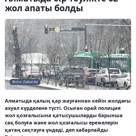
жол апаты болды
Фото: Zakon.kz
Алматыда қалың қар жауғаннан кейін жолдағы
ахуал күрделене түсті. Осыған орай полиция
жол қозғалысына қатысушыларды барынша
сақ болуға және жол қозғалысы ережелерін
қатаң сақтауға үндеді, деп хабарлайды