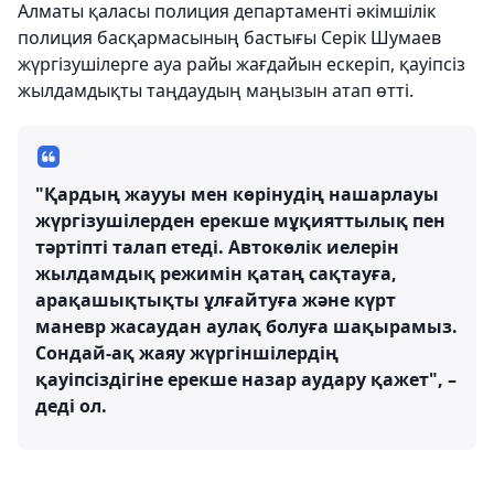
Алматы қаласы полиция департаменті әкімшілік
полиция басқармасының бастығы Серік Шумаев
жүргізушілерге ауа райы жағдайын ескеріп, қауіпсіз
жылдамдықты таңдаудың маңызын атап өтті.
"Қардың жаууы мен көрінудің нашарлауы
жүргізушілерден ерекше мұқияттылық пен
тәртіпті талап етеді. Автокөлік иелерін
жылдамдық режимін қатаң сақтауға,
арақашықтықты ұлғайтуға және күрт
маневр жасаудан аулақ болуға шақырамыз.
Сондай-ақ жаяу жүргіншілердің
қауіпсіздігіне ерекше назар аудару қажет", –
деді ол.