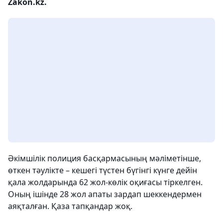
Zakon.kz.
Әкімшілік полиция басқармасының мәліметінше,
өткен тәулікте – кешегі түстен бүгінгі күнге дейін
қала жолдарында 62 жол-көлік оқиғасы тіркелген.
Оның ішінде 28 жол апаты зардап шеккендермен
аяқталған. Қаза тапқандар жоқ.