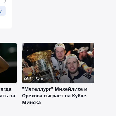
у
06:54, Бүгін
сегда
"Металлург" Михайлиса и
ать на
Орехова сыграет на Кубке
Минска