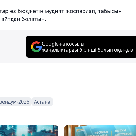
тар өз бюджетін мұқият жоспарлап, табысын
н айтқан болатын.
Google-ға қосылып,
жаңалықтарды бірінші болып оқыңыз
рендум-2026
Астана