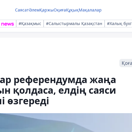
Саясат
Әлем
Қаржы
Оқиға
Құқық
Мақалалар
#Қазақмыс
#Салыстырмалы Қазақстан
#Халық бухг
Қоғ
тар референдумда жаңа
н қолдаса, елдің саяси
 өзгереді