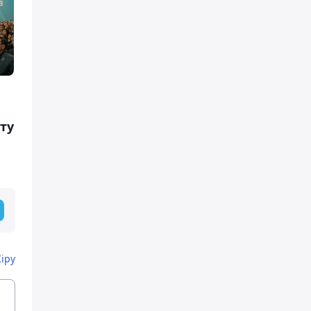
ту
Кіру