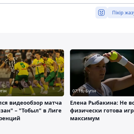
Пікір жаз
үгін
07:16, Бүгін
лся видеообзор матча
Елена Рыбакина: Не в
зан" – "Тобыл" в Лиге
физически готова игр
ренций
максимум