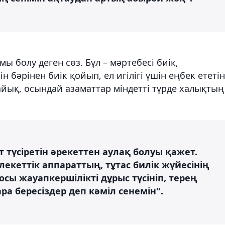
мы болу деген сөз. Бұл – мәртебесі биік,
н бәрінен биік қойып, ел игілігі үшін еңбек ететін
айық, осындай азаматтар міндетті түрде халықтың
 түсіретін әрекеттен аулақ болуы қажет.
екеттік аппараттың, тұтас билік жүйесінің
 осы жауапкершілікті дұрыс түсініп, терең
ара бересіздер деп кәміл сенемін".