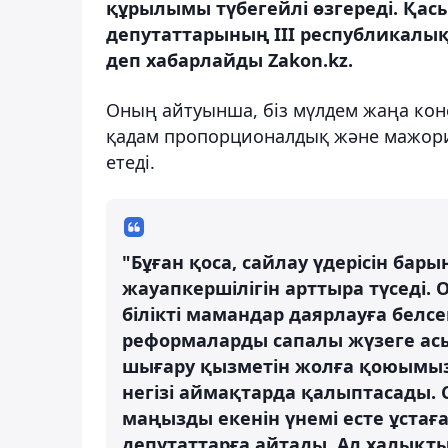
құрылымы түбегейлі өзгереді. Қасы
депутаттарының ІІІ республикалы
деп хабарлайды Zakon.kz.
Оның айтуынша, біз мүлдем жаңа конс
қадам пропорционалдық және мажори
етеді.
"Бұған қоса, сайлау үдерісін бар
жауапкершілігін арттыра түседі.
білікті мамандар даярлауға белс
реформаларды сапалы жүзеге асыр
шығару қызметін жолға қоюымыз ке
негізі аймақтарда қалыптасады.
маңызды екенін үнемі есте ұстаға
депутаттарға айтады. Ал халықты