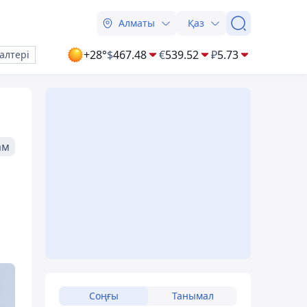
Алматы
Қаз
+28°
$
467.48
€
539.52
₽
5.73
алтері
ам
Соңғы
Танымал