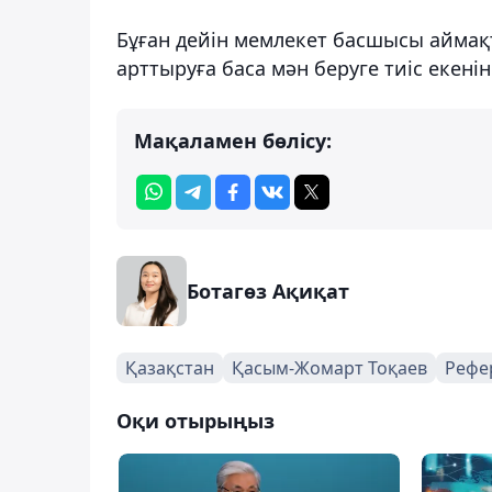
Бұған дейін мемлекет басшысы аймақ
арттыруға баса мән беруге тиіс екені
Мақаламен бөлісу:
Ботагөз Ақиқат
Қазақстан
Қасым-Жомарт Тоқаев
Рефе
Оқи отырыңыз