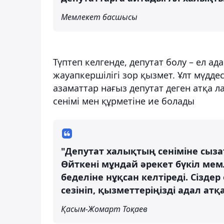
Мемлекет басшысы
Түптеп келгенде, депутат болу – ел ада
жауапкершілігі зор қызмет. Ұлт мүддесі
азаматтар нағыз депутат деген атқа л
сенімі мен құрметіне ие болады
"Депутат халықтың сеніміне сызат
Өйткені мұндай әрекет бүкіл мемл
беделіне нұқсан келтіреді. Сіздер
сезініп, қызметтеріңізді адал атқ
Қасым-Жомарт Тоқаев