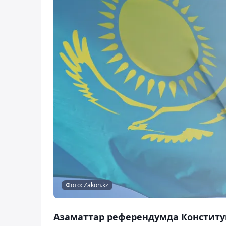
Фото: Zakon.kz
Азаматтар референдумда Конституц