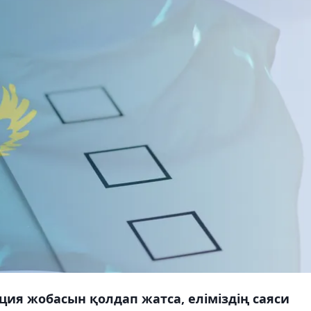
ия жобасын қолдап жатса, еліміздің саяси