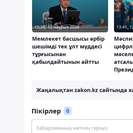
15:28, 12 наурыз 2026
13:41, 
Мемлекет басшысы әрбір
Мәсли
шешімді тек ұлт мүддесі
цифрл
тұрғысынан
мәселе
қабылдайтынын айтты
атсалы
Прези
Жаңалықтан zakon.kz сайтында х
Пікірлер
0