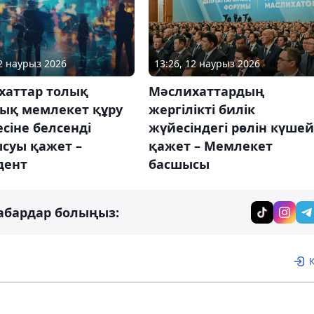
12 наурыз 2026
13:26, 12 наурыз 2026
хаттар толық
Мәслихаттардың
ық мемлекет құру
жергілікті билік
сіне белсенді
жүйесіндегі рөлін күшей
суы қажет –
қажет – Мемлекет
дент
басшысы
абардар болыңыз: