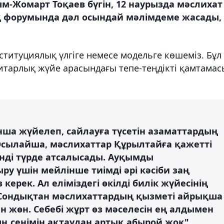
м-Жомарт Тоқаев бүгін, 12 наурызда мәслихат
қ форумында дәл осындай мәлімдеме жасады,
титуциялық үлгіге немесе модельге көшеміз. Бұл
тарлық жүйе арасындағы тепе-теңдікті қамтамас
ынша жүйелеп, сайлауға түсетін азаматтардың
 Осылайша, мәслихаттар Құрылтайға қажетті
енді түрде атсалысады. Ауқымды
у үшін мейлінше тиімді әрі кәсіби заң
рек. Ал еліміздегі өкілді билік жүйесінің
 Сондықтан мәслихаттардың қызметі айрықша
н жөн. Себебі жұрт өз мәселесін ең алдымен
ң сенімін ақтаудан артық абырой жоқ".