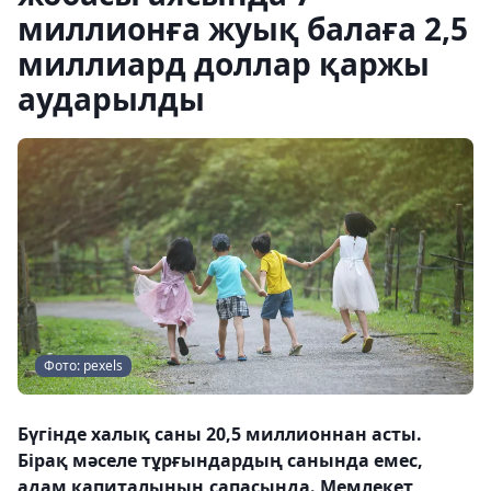
миллионға жуық балаға 2,5
миллиард доллар қаржы
аударылды
Фото: pexels
Бүгінде халық саны 20,5 миллионнан асты.
Бірақ мәселе тұрғындардың санында емес,
адам капиталының сапасында. Мемлекет