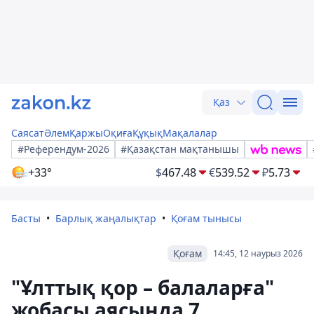
Қаз
Саясат
Әлем
Қаржы
Оқиға
Құқық
Мақалалар
#Референдум-2026
#Қазақстан мақтанышы
+33°
$
467.48
€
539.52
₽
5.73
Басты
Барлық жаңалықтар
Қоғам тынысы
Қоғам
14:45, 12 наурыз 2026
"Ұлттық қор – балаларға"
жобасы аясында 7