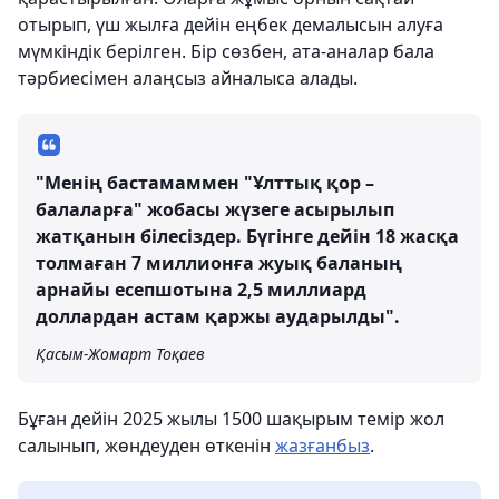
отырып, үш жылға дейін еңбек демалысын алуға
мүмкіндік берілген. Бір сөзбен, ата-аналар бала
тәрбиесімен алаңсыз айналыса алады.
"Менің бастамаммен "Ұлттық қор –
балаларға" жобасы жүзеге асырылып
жатқанын білесіздер. Бүгінге дейін 18 жасқа
толмаған 7 миллионға жуық баланың
арнайы есепшотына 2,5 миллиард
доллардан астам қаржы аударылды".
Қасым-Жомарт Тоқаев
Бұған дейін 2025 жылы 1500 шақырым темір жол
салынып, жөндеуден өткенін
жазғанбыз
.