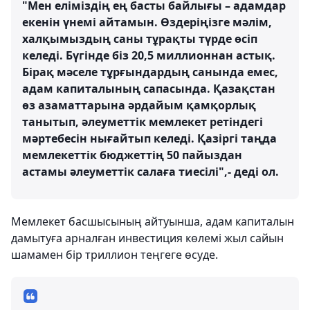
"Мен еліміздің ең басты байлығы – адамдар
екенін үнемі айтамын. Өздеріңізге мәлім,
халқымыздың саны тұрақты түрде өсіп
келеді. Бүгінде біз 20,5 миллионнан астық.
Бірақ мәселе тұрғындардың санында емес,
адам капиталының сапасында. Қазақстан
өз азаматтарына әрдайым қамқорлық
танытып, әлеуметтік мемлекет ретіндегі
мәртебесін нығайтып келеді. Қазіргі таңда
мемлекеттік бюджеттің 50 пайыздан
астамы әлеуметтік салаға тиесілі",- деді ол.
Мемлекет басшысының айтуынша, адам капиталын
дамытуға арналған инвестиция көлемі жыл сайын
шамамен бір триллион теңгеге өсуде.