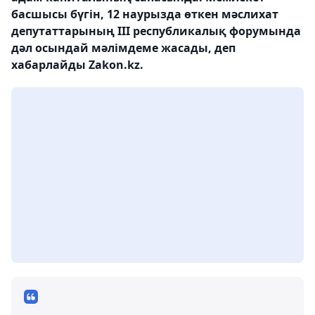
басшысы бүгін, 12 наурызда өткен мәслихат
депутаттарының ІІІ республикалық форумында
дәл осындай мәлімдеме жасады, деп
хабарлайды Zakon.kz.