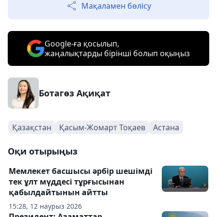
Мақаламен бөлісу
Google-ға қосылып,
жаңалықтарды бірінші болып оқыңыз
Ботагөз Ақиқат
Қазақстан
Қасым-Жомарт Тоқаев
Астана
Оқи отырыңыз
Мемлекет басшысы әрбір шешімді
тек ұлт мүддесі тұрғысынан
қабылдайтынын айтты
15:28, 12 наурыз 2026
Президент: Азаматтар