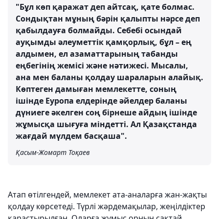
"Бұл көп қаражат деп айтсақ, қате болмас.
Сондықтан мұның бәрін қалыпты нәрсе деп
қабылдауға болмайды. Себебі осындай
ауқымды әлеуметтік қамқорлық, бұл – ең
алдымен, ел азаматтарының табанды
еңбегінің жемісі және нәтижесі. Мысалы,
ана мен баланы қолдау шараларын алайық.
Көптеген дамыған мемлекетте, соның
ішінде Еуропа елдерінде әйелдер баланы
дүниеге әкелген соң бірнеше айдың ішінде
жұмысқа шығуға міндетті. Ал Қазақстанда
жағдай мүлдем басқаша".
Қасым-Жомарт Тоқаев
Атап өтілгендей, мемлекет ата-аналарға жан-жақты
қолдау көрсетеді. Түрлі жәрдемақылар, жеңілдіктер
қарастырылған. Оларға жұмыс орнын сақтай