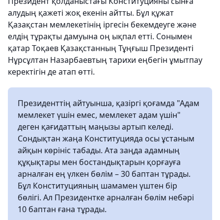
Президент қолданыстағы Конституцияны сынға
алудың қажеті жоқ екенін айтты. Бұл құжат
Қазақстан мемлекетінің іргесін бекемдеуге және
елдің тұрақты дамуына оң ықпал етті. Сонымен
қатар Тоқаев Қазақстанның Тұңғыш Президенті
Нұрсұлтан Назарбаевтың тарихи еңбегін ұмытпау
керектігін де атап өтті.
Президенттің айтуынша, қазіргі қоғамда "Адам
мемлекет үшін емес, мемлекет адам үшін"
деген қағидаттың маңызы артып келеді.
Сондықтан жаңа Конституцияда осы ұстаным
айқын көрініс табады. Ата заңда адамның
құқықтары мен бостандықтарын қорғауға
арналған ең үлкен бөлім – 30 баптан тұрады.
Бұл Конституцияның шамамен үштен бір
бөлігі. Ал Президентке арналған бөлім небәрі
10 баптан ғана тұрады.