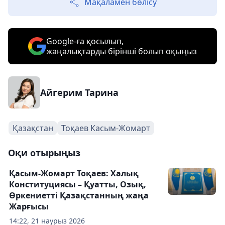
Мақаламен бөлісу
Google-ға қосылып,
жаңалықтарды бірінші болып оқыңыз
Айгерим Тарина
Қазақстан
Тоқаев Касым-Жомарт
Оқи отырыңыз
Қасым-Жомарт Тоқаев: Халық
Конституциясы – Қуатты, Озық,
Өркениетті Қазақстанның жаңа
Жарғысы
14:22, 21 наурыз 2026