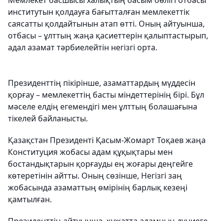
Мемлекет басшысы халықтың басым бөлігі отбасы
институтын қолдауға бағытталған мемлекеттік
саясатты қолдайтынын атап өтті. Оның айтуынша,
отбасы – ұлттың жаңа қасиеттерін қалыптастырып,
адал азамат тәрбиелейтін негізгі орта.
Президенттің пікірінше, азаматтардың мүддесін
қорғау – мемлекеттің басты міндеттерінің бірі. Бұл
мәселе елдің егемендігі мен ұлттың болашағына
тікелей байланысты.
Қазақстан Президенті Қасым-Жомарт Тоқаев жаңа
Конституция жобасы адам құқықтары мен
бостандықтарын қорғауды ең жоғары деңгейге
көтеретінін айтты. Оның сөзінше, Негізгі заң
жобасында азаматтың өмірінің барлық кезеңі
қамтылған.