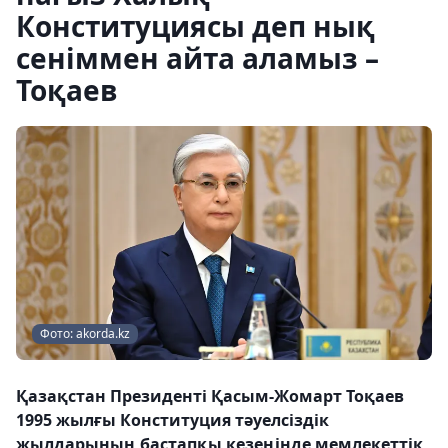
Конституциясы деп нық
сеніммен айта аламыз –
Тоқаев
Фото: akorda.kz
Қазақстан Президенті Қасым-Жомарт Тоқаев
1995 жылғы Конституция тәуелсіздік
жылдарының бастапқы кезеңінде мемлекеттік