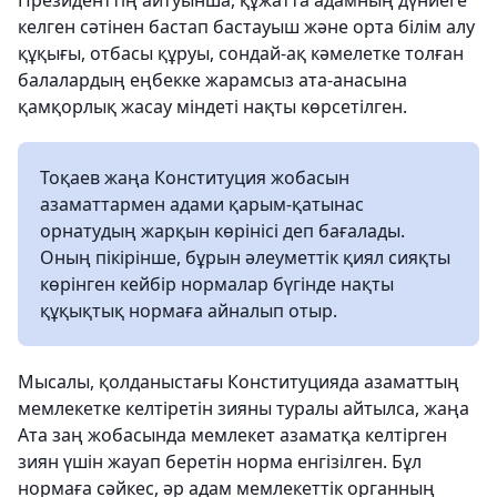
Президенттің айтуынша, құжатта адамның дүниеге
келген сәтінен бастап бастауыш және орта білім алу
құқығы, отбасы құруы, сондай-ақ кәмелетке толған
балалардың еңбекке жарамсыз ата-анасына
қамқорлық жасау міндеті нақты көрсетілген.
Тоқаев жаңа Конституция жобасын
азаматтармен адами қарым-қатынас
орнатудың жарқын көрінісі деп бағалады.
Оның пікірінше, бұрын әлеуметтік қиял сияқты
көрінген кейбір нормалар бүгінде нақты
құқықтық нормаға айналып отыр.
Мысалы, қолданыстағы Конституцияда азаматтың
мемлекетке келтіретін зияны туралы айтылса, жаңа
Ата заң жобасында мемлекет азаматқа келтірген
зиян үшін жауап беретін норма енгізілген. Бұл
нормаға сәйкес, әр адам мемлекеттік органның