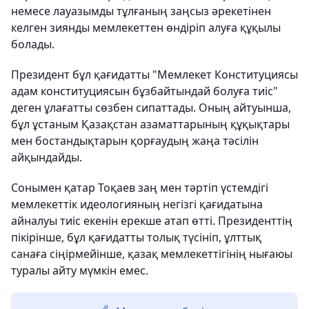
немесе лауазымды тұлғаның заңсыз әрекетінен
келген зиянды мемлекеттен өндіріп алуға құқылы
болады.
Президент бұл қағидатты "Мемлекет Конституциясы
адам конституциясын бұзбайтындай болуға тиіс"
деген ұлағатты сөзбен сипаттады. Оның айтуынша,
бұл ұстаным Қазақстан азаматтарының құқықтары
мен бостандықтарын қорғаудың жаңа тәсілін
айқындайды.
Сонымен қатар Тоқаев заң мен тәртіп үстемдігі
мемлекеттік идеологияның негізгі қағидатына
айналуы тиіс екенін ерекше атап өтті. Президенттің
пікірінше, бұл қағидатты толық түсініп, ұлттық
санаға сіңірмейінше, қазақ мемлекеттігінің нығаюы
туралы айту мүмкін емес.