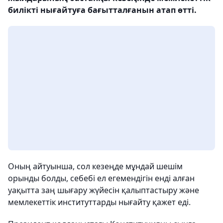
билікті нығайтуға бағытталғанын атап өтті.
Оның айтуынша, сол кезеңде мұндай шешім
орынды болды, себебі ел егемендігін енді алған
уақытта заң шығару жүйесін қалыптастыру және
мемлекеттік институттарды нығайту қажет еді.