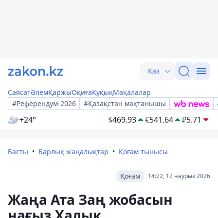
Қаз
Саясат
Әлем
Қаржы
Оқиға
Құқық
Мақалалар
#Референдум-2026
#Қазақстан мақтанышы
+24°
$
469.93
€
541.64
₽
5.71
Басты
Барлық жаңалықтар
Қоғам тынысы
Қоғам
14:22, 12 наурыз 2026
Жаңа Ата Заң жобасын
нағыз Халық