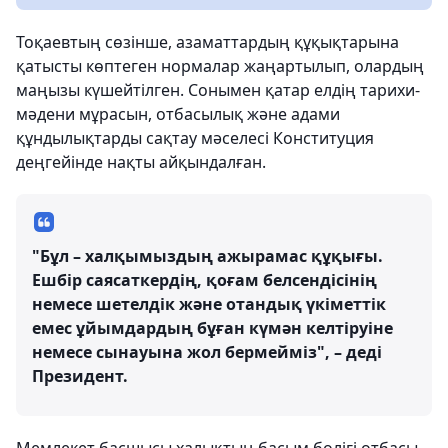
Тоқаевтың сөзінше, азаматтардың құқықтарына
қатысты көптеген нормалар жаңартылып, олардың
маңызы күшейтілген. Сонымен қатар елдің тарихи-
мәдени мұрасын, отбасылық және адами
құндылықтарды сақтау мәселесі Конституция
деңгейінде нақты айқындалған.
"Бұл – халқымыздың ажырамас құқығы.
Ешбір саясаткердің, қоғам белсендісінің
немесе шетелдік және отандық үкіметтік
емес ұйымдардың бұған күмән келтіруіне
немесе сынауына жол бермейміз", – деді
Президент.