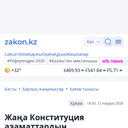
Қаз
Саясат
Әлем
Қаржы
Оқиға
Құқық
Мақалалар
#Референдум-2026
#Қазақстан мақтанышы
+32°
$
469.93
€
541.64
₽
5.71
Басты
Барлық жаңалықтар
Қоғам тынысы
Қоғам
16:50, 12 наурыз 2026
Жаңа Конституция
азаматтардың