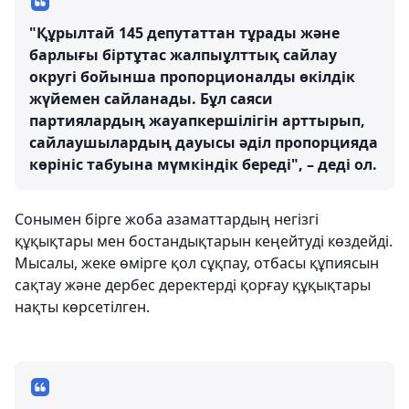
"Құрылтай 145 депутаттан тұрады және
барлығы біртұтас жалпыұлттық сайлау
округі бойынша пропорционалды өкілдік
жүйемен сайланады. Бұл саяси
партиялардың жауапкершілігін арттырып,
сайлаушылардың дауысы әділ пропорцияда
көрініс табуына мүмкіндік береді", – деді ол.
Сонымен бірге жоба азаматтардың негізгі
құқықтары мен бостандықтарын кеңейтуді көздейді.
Мысалы, жеке өмірге қол сұқпау, отбасы құпиясын
сақтау және дербес деректерді қорғау құқықтары
нақты көрсетілген.