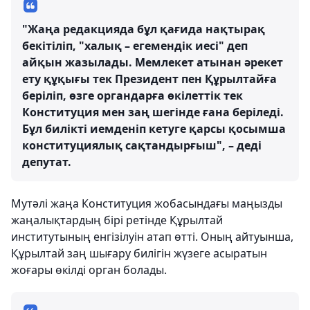
"Жаңа редакцияда бұл қағида нақтырақ
бекітіліп, "халық – егемендік иесі" деп
айқын жазылады. Мемлекет атынан әрекет
ету құқығы тек Президент пен Құрылтайға
беріліп, өзге органдарға өкілеттік тек
Конституция мен заң шегінде ғана беріледі.
Бұл билікті иемденіп кетуге қарсы қосымша
конституциялық сақтандырғыш", – деді
депутат.
Мутәлі жаңа Конституция жобасындағы маңызды
жаңалықтардың бірі ретінде Құрылтай
институтының енгізілуін атап өтті. Оның айтуынша,
Құрылтай заң шығару билігін жүзеге асыратын
жоғары өкілді орган болады.