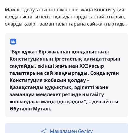
Мәжіліс депутатының пікірінше, жаңа Конституция
қолданыстағы негізгі қағидаттарды сақтай отырып,
оларды қазіргі заман талаптарына сай жаңғыртады.
"Бұл құжат бір жағынан қолданыстағы
Конституцияның іргетастық қағидаттарын
сақтайды, екінші жағынан XXI ғасыр
талаптарына сай жаңғыртады. Сондықтан
Конституция жобасын қолдау –
Қазақстанды құқықтық, әділетті және
заманауи мемлекет ретінде нығайту
жолындағы маңызды қадам", – деп айтты
Әбутәліп Мутәлі.
Мақаламен бөлісу