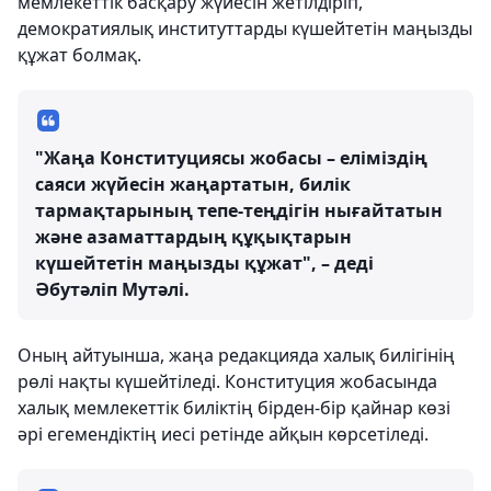
мемлекеттік басқару жүйесін жетілдіріп,
демократиялық институттарды күшейтетін маңызды
құжат болмақ.
"Жаңа Конституциясы жобасы – еліміздің
саяси жүйесін жаңартатын, билік
тармақтарының тепе-теңдігін нығайтатын
және азаматтардың құқықтарын
күшейтетін маңызды құжат", – деді
Әбутәліп Мутәлі.
Оның айтуынша, жаңа редакцияда халық билігінің
рөлі нақты күшейтіледі. Конституция жобасында
халық мемлекеттік биліктің бірден-бір қайнар көзі
әрі егемендіктің иесі ретінде айқын көрсетіледі.