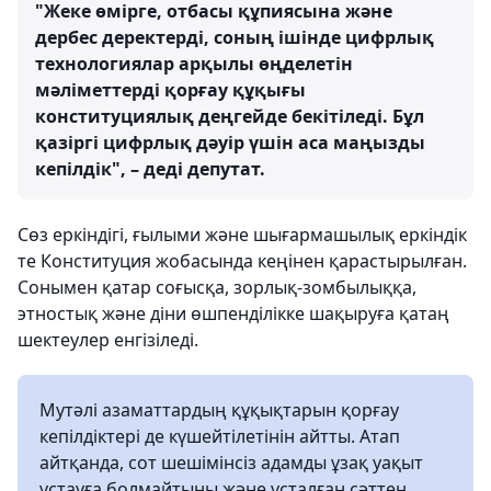
"Жеке өмірге, отбасы құпиясына және
дербес деректерді, соның ішінде цифрлық
технологиялар арқылы өңделетін
мәліметтерді қорғау құқығы
конституциялық деңгейде бекітіледі. Бұл
қазіргі цифрлық дәуір үшін аса маңызды
кепілдік", – деді депутат.
Сөз еркіндігі, ғылыми және шығармашылық еркіндік
те Конституция жобасында кеңінен қарастырылған.
Сонымен қатар соғысқа, зорлық-зомбылыққа,
этностық және діни өшпенділікке шақыруға қатаң
шектеулер енгізіледі.
Мутәлі азаматтардың құқықтарын қорғау
кепілдіктері де күшейтілетінін айтты. Атап
айтқанда, сот шешімінсіз адамды ұзақ уақыт
ұстауға болмайтыны және ұсталған сәттен