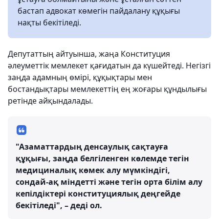
бастап адвокат көмегін пайдалану құқығы
нақты бекітіледі.
Депутаттың айтуынша, жаңа Конституция
әлеуметтік мемлекет қағидатын да күшейтеді. Негізгі
заңда адамның өмірі, құқықтары мен
бостандықтары мемлекеттің ең жоғары құндылығы
ретінде айқындалады.
"Азаматтардың денсаулық сақтауға
құқығы, заңда белгіленген көлемде тегін
медициналық көмек алу мүмкіндігі,
сондай-ақ міндетті және тегін орта білім алу
кепілдіктері конституциялық деңгейде
бекітіледі", – деді ол.