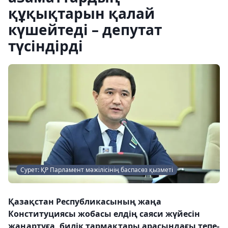
құқықтарын қалай
күшейтеді – депутат
түсіндірді
Сурет: ҚР Парламент мәжілісінің баспасөз қызметі
Қазақстан Республикасының жаңа
Конституциясы жобасы елдің саяси жүйесін
жаңартуға, билік тармақтары арасындағы тепе-