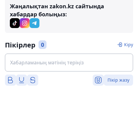
Жаңалықтан zakon.kz сайтында
хабардар болыңыз:
Пікірлер
0
Кіру
Пікір жазу