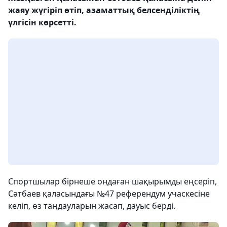
жаяу жүгіріп өтіп, азаматтық белсенділіктің
үлгісін көрсетті.
Спортшылар бірнеше ондаған шақырымды еңсеріп,
Сәтбаев қаласындағы №47 референдум учаскесіне
келіп, өз таңдауларын жасап, дауыс берді.