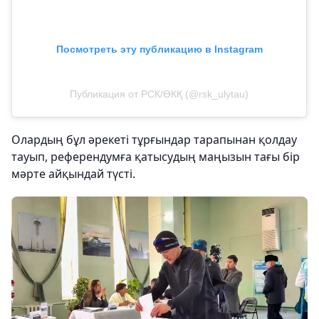
Посмотреть эту публикацию в Instagram
Публикация от РСК/ӨКҚ (@rsk_ulytau)
Олардың бұл әрекеті тұрғындар тарапынан қолдау
тауып, референдумға қатысудың маңызын тағы бір
мәрте айқындай түсті.