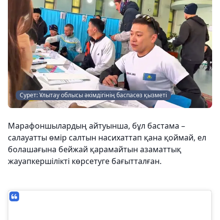
Сурет: Ұлытау облысы әкімдігінің баспасөз қызметі
Марафоншылардың айтуынша, бұл бастама –
салауатты өмір салтын насихаттап қана қоймай, ел
болашағына бейжай қарамайтын азаматтық
жауапкершілікті көрсетуге бағытталған.