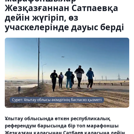
Жезқазғаннан Сатпаевқа
дейін жүгіріп, өз
учаскелерінде дауыс берді
Сурет: Ұлытау облысы әкімдігінің баспасөз қызметі
Ұлытау облысында өткен республикалық
референдум барысында бір топ марафоншы
Жезқазған қаласынан Сәтбаев қаласына дейін