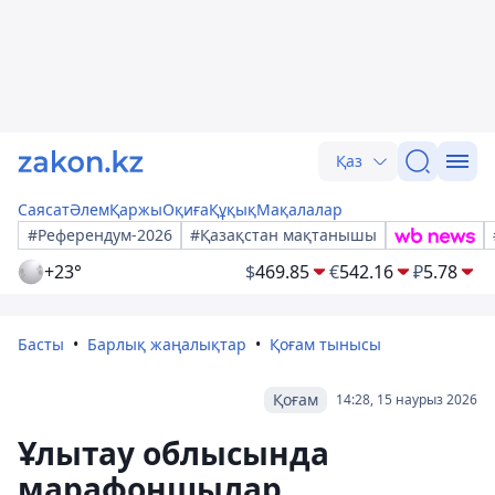
Қаз
Саясат
Әлем
Қаржы
Оқиға
Құқық
Мақалалар
#Референдум-2026
#Қазақстан мақтанышы
+23°
$
469.85
€
542.16
₽
5.78
Басты
Барлық жаңалықтар
Қоғам тынысы
Қоғам
14:28, 15 наурыз 2026
Ұлытау облысында
марафоншылар