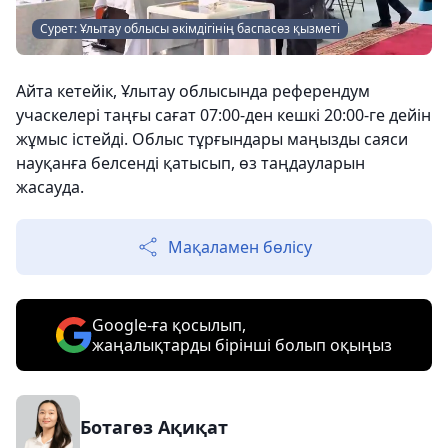
Сурет: Ұлытау облысы әкімдігінің баспасөз қызметі
Айта кетейік, Ұлытау облысында референдум
учаскелері таңғы сағат 07:00-ден кешкі 20:00-ге дейін
жұмыс істейді. Облыс тұрғындары маңызды саяси
науқанға белсенді қатысып, өз таңдауларын
жасауда.
Мақаламен бөлісу
Google-ға қосылып,
жаңалықтарды бірінші болып оқыңыз
Ботагөз Ақиқат