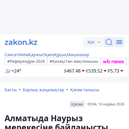
Қаз
Саясат
Әлем
Қаржы
Оқиға
Құқық
Мақалалар
#Референдум-2026
#Қазақстан мақтанышы
+24°
$
467.48
€
539.52
₽
5.73
Басты
Барлық жаңалықтар
Қоғам тынысы
Қоғам
09:04, 16 наурыз 2026
Алматыда Наурыз
мерекесіне байланысты