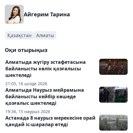
Айгерим Тарина
Қазақстан
Алматы
Оқи отырыңыз
Алматыда жүгіру эстафетасына
байланысты көлік қозғалысы
шектеледі
21:05, 16 шілде 2026
Алматыда Наурыз мейрамына
байланысты кейбір көшеде
қозғалыс шектеледі
19:36, 15 наурыз 2026
Астанада 8 наурыз мерекесіне орай
қандай іс-шаралар өтеді