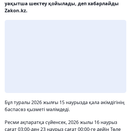
уақытша шектеу қойылады, деп хабарлайды
Zakon.kz.
Бұл туралы 2026 жылғы 15 наурызда қала әкімдігінің
баспасөз қызметі мәлімдеді.
Ресми ақпаратқа сүйенсек, 2026 жылы 16 наурыз
сағат 03:00-ден 23 наурыз сағат 00:00-ге дейін Төле