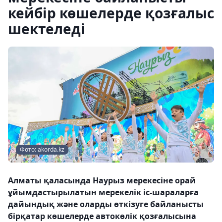
кейбір көшелерде қозғалыс
шектеледі
Фото: akorda.kz
Алматы қаласында Наурыз мерекесіне орай
ұйымдастырылатын мерекелік іс-шараларға
дайындық және оларды өткізуге байланысты
бірқатар көшелерде автокөлік қозғалысына