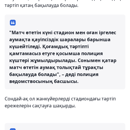
тәртіп қатаң бақылауда болады.
"Матч өтетін күні стадион мен оған іргелес
аумақта қауіпсіздік шаралары барынша
күшейтіледі. Қоғамдық тәртіпті
қамтамасыз етуге қосымша полиция
күштері жұмылдырылады. Сонымен қатар
матч өтетін аумақ толықтай тұрақты
бақылауда болады", – деді полиция
ведомствосының басшысы.
Сондай-ақ ол жанкүйерлерді стадиондағы тәртіп
ережелерін сақтауға шақырды.