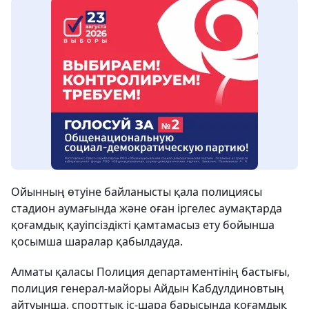
Ойынның өтуіне байланысты қала полициясы
стадион аумағында және оған іргелес аумақтарда
қоғамдық қауіпсіздікті қамтамасыз ету бойынша
қосымша шаралар қабылдауда.
Алматы қаласы Полиция департаментінің бастығы,
полиция генерал-майоры Айдын Кабдулдиновтың
айтуынша, спорттық іс-шара барысында қоғамдық