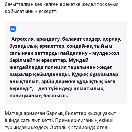
бағытталған кез келген әрекетке жедел тосқауыл
қойылатынын ескертті.
"Агрессия, арандату, балағат сөздер, қорлау,
бұзақылық әрекеттер, сондай-ақ тыйым
салынған заттарды пайдалану – мүлде жол
берілмейтін әрекеттер. Мұндай
жағдайларда полиция тарапынан жедел
шаралар қабылданады. Құқық бұзушылар
анықталып, әрбір дерекке құқықтық баға
беріледі", – деп түйіндеді алматылық
полицияның басшысы.
Матчқа арналған барлық билеттер қысқа уақыт
ішінде сатылып кетті. Премьер-лиганың екінші
турындағы кездесу Орталық стадионда өтеді,