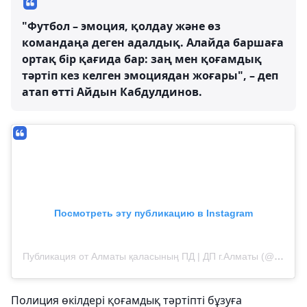
"Футбол – эмоция, қолдау және өз
командаңа деген адалдық. Алайда баршаға
ортақ бір қағида бар: заң мен қоғамдық
тәртіп кез келген эмоциядан жоғары", – деп
атап өтті Айдын Кабдулдинов.
Посмотреть эту публикацию в Instagram
Публикация от Алматы қаласының ПД | ДП г.Алматы (@almaty_police_department)
Полиция өкілдері қоғамдық тәртіпті бұзуға