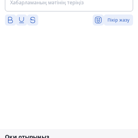
Пікір жазу
Оқи отырыңыз