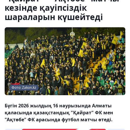
кезінде қауіпсіздік
шараларын күшейтеді
Фото: Zakon.kz
Бүгін 2026 жылдың 16 наурызында Алматы
қаласында қазақстандық "Қайрат" ФК мен
"Ақтөбе" ФК арасында футбол матчы өтеді.