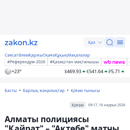
Қаз
Саясат
Әлем
Қаржы
Оқиға
Құқық
Мақалалар
#Референдум-2026
#Қазақстан мақтанышы
+23°
$
469.93
€
541.64
₽
5.71
Басты
Барлық жаңалықтар
Қоғам тынысы
Қоғам
09:17, 16 наурыз 2026
Алматы полициясы
"Қайрат" – "Ақтөбе" матчы