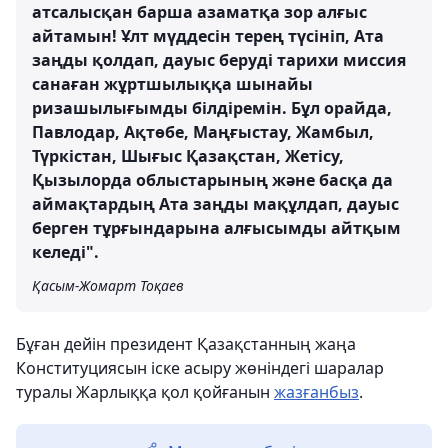
атсалысқан барша азаматқа зор алғыс
айтамын! Ұлт мүддесін терең түсініп, Ата
заңды қолдап, дауыс беруді тарихи миссия
санаған жұртшылыққа шынайы
ризашылығымды білдіремін. Бұл орайда,
Павлодар, Ақтөбе, Маңғыстау, Жамбыл,
Түркістан, Шығыс Қазақстан, Жетісу,
Қызылорда облыстарының және басқа да
аймақтардың Ата заңды мақұлдап, дауыс
берген тұрғындарына алғысымды айтқым
келеді".
Қасым-Жомарт Тоқаев
Бұған дейін президент Қазақстанның жаңа
Конституциясын іске асыру жөніндегі шаралар
туралы Жарлыққа қол қойғанын
жазғанбыз
.