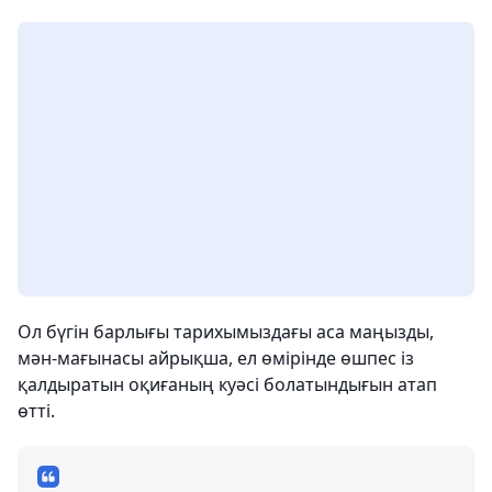
Ол бүгін барлығы тарихымыздағы аса маңызды,
мән-мағынасы айрықша, ел өмірінде өшпес із
қалдыратын оқиғаның куәсі болатындығын атап
өтті.