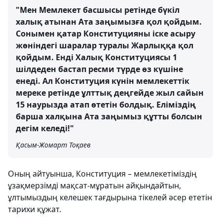
"Мен Мемлекет басшысы ретінде бүкіл
халық атынан Ата заңымызға қол қойдым.
Сонымен қатар Конституцияны іске асыру
жөніндегі шаралар туралы Жарлыққа қол
қойдым. Енді Халық Конституциясы 1
шілдеден бастап ресми түрде өз күшіне
енеді. Ал Конституция күнін мемлекеттік
мереке ретінде ұлттық деңгейде жыл сайын
15 наурызда атап өтетін болдық. Еліміздің
барша халқына Ата заңымыз құтты болсын
дегім келеді!"
Қасым-Жомарт Тоқаев
Оның айтуынша, Конституция – мемлекетіміздің
ұзақмерзімді мақсат-мұратын айқындайтын,
ұлтымыздың келешек тағдырына тікелей әсер ететін
тарихи құжат.