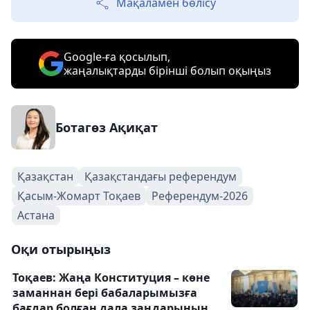
Мақаламен бөлісу
Google-ға қосылып,
жаңалықтарды бірінші болып оқыңыз
Ботагөз Ақиқат
Қазақстан
Қазақстандағы референдум
Қасым-Жомарт Тоқаев
Референдум-2026
Астана
Оқи отырыңыз
Тоқаев: Жаңа Конституция – көне
заманнан бері бабаларымызға
бағдар болған дала заңдарының