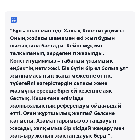
"Бұл – шын мәнінде Халық Конституциясы.
Оның жобасы шамамен екі жыл бұрын
пысықтала бастады. Кейін мұқият
талқыланып, зерделеніп жазылды.
Конституциямыз – табанды ұжымдық
еңбектің нәтижесі. Біз бүгін бір ел болып ұлт
жылнамасының жаңа межесіне өттік,
түбегейлі өзгерістердің сапасы және
мазмұны ерекше бірегей кезеңіне аяқ
бастық. Кеше ғана елімізде
жалпыхалықтық референдум ойдағыдай
өтті. Оған жұртшылық жаппай белсене
қатысты. Азаматтарымыз өз таңдауын
жасады, халқымыз бір кісідей жаңару мен
жаңғыру жолын жақтап дауыс берді".