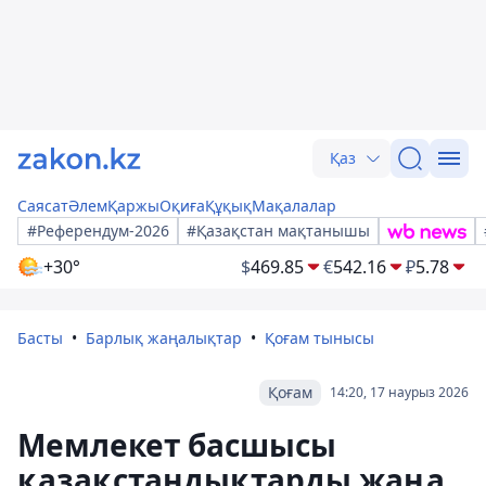
Қаз
Саясат
Әлем
Қаржы
Оқиға
Құқық
Мақалалар
#Референдум-2026
#Қазақстан мақтанышы
+30°
$
469.85
€
542.16
₽
5.78
Басты
Барлық жаңалықтар
Қоғам тынысы
Қоғам
14:20, 17 наурыз 2026
Мемлекет басшысы
қазақстандықтарды жаңа