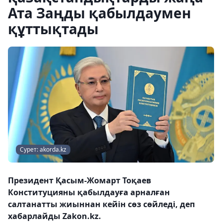
Ата Заңды қабылдаумен
құттықтады
Сурет: akorda.kz
Президент Қасым-Жомарт Тоқаев
Конституцияны қабылдауға арналған
салтанатты жиыннан кейін сөз сөйледі, деп
хабарлайды Zakon.kz.