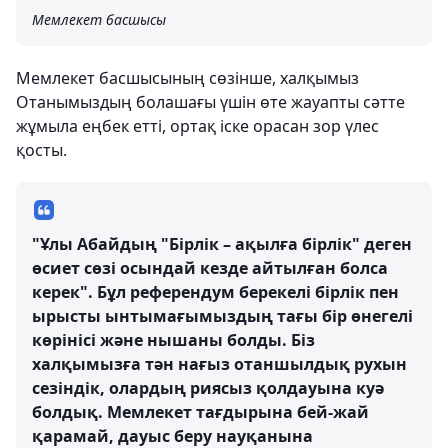
Мемлекет басшысы
Мемлекет басшысының сөзінше, халқымыз
Отанымыздың болашағы үшін өте жауапты сәтте
жұмыла еңбек етті, ортақ іске орасан зор үлес
қосты.
"Ұлы Абайдың "Бірлік – ақылға бірлік" деген
өсиет сөзі осындай кезде айтылған болса
керек". Бұл референдум берекелі бірлік пен
ырысты ынтымағымыздың тағы бір өнегелі
көрінісі және нышаны болды. Біз
халқымызға тән нағыз отаншылдық рухын
сезіндік, олардың риясыз қолдауына куә
болдық. Мемлекет тағдырына бей-жай
қарамай, дауыс беру науқанына