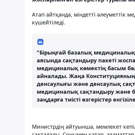
Атап айтқанда, міндетті әлеуметтік 
күшейтіледі.
"Бірыңғай базалық медициналық 
аясында сақтандыру пакеті жос
медициналық көмектің басым бөлі
айналады. Жаңа Конституцияны
денсаулығы және денсаулық сақта
медициналық сақтандыру және би
заңдарға тиісті өзгерістер енгізіле
Министрдің айтуынша, мемлекет кепіл
сақталады. Сонымен қатар, азаматта