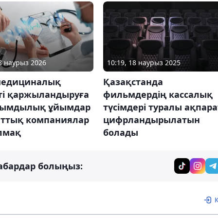
18 наурыз 2026
10:19, 18 наурыз 2025
 медициналық
Қазақстанда
ті қаржыландыруға
фильмдердің кассалық
ымдылық ұйымдар
түсімдері туралы ақпара
лттық компаниялар
цифрландырылатын
лмақ
болады
абардар болыңыз: