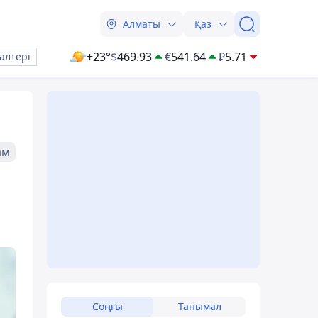
Алматы
Қаз
+23°
$
469.93
€
541.64
₽
5.71
алтері
ам
Соңғы
Танымал