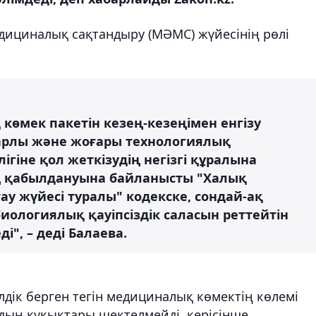
медициналық сақтандыру (МӘМС) жүйесінің рөлі
көмек пакетін кезең-кезеңімен енгізу
парлы және жоғары технологиялық
гіне қол жеткізудің негізгі құралына
ң қабылдануына байланысты "Халық
у жүйесі туралы" кодекске, сондай-ақ
ологиялық қауіпсіздік саласын реттейтін
ді", – деді Балаева.
дік берген тегін медициналық көмектің көлемі
рдың құқықтары шектелмейді, керісінше