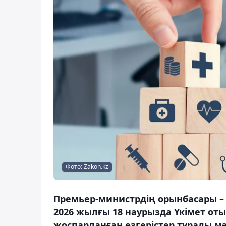
Фото: Zakon.kz
Премьер-министрдің орынбасары –
2026 жылғы 18 наурызда Үкімет о
жоспарланған өзгерістер туралы мә