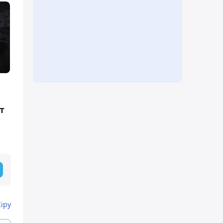
т
Кіру