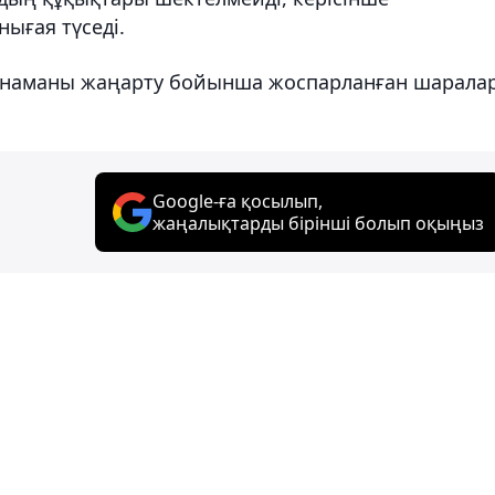
ығая түседі.
аңнаманы жаңарту бойынша жоспарланған шарала
Google-ға қосылып,
жаңалықтарды бірінші болып оқыңыз