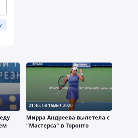
у
01:46, 08 тамыз 2026
еду
Мирра Андреева вылетела с
ем
"Мастерса" в Торонто