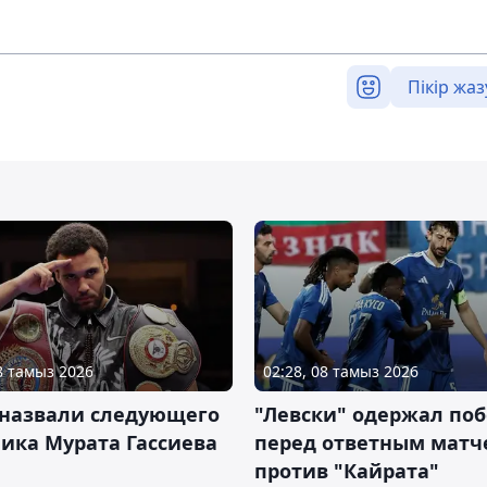
Пікір жаз
08 тамыз 2026
02:28, 08 тамыз 2026
 назвали следующего
"Левски" одержал поб
ика Мурата Гассиева
перед ответным матч
против "Кайрата"