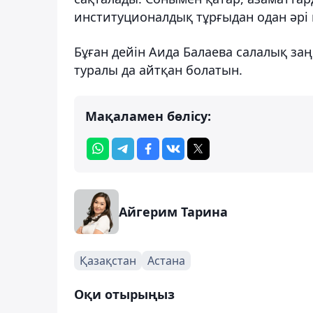
институционалдық тұрғыдан одан әрі н
Бұған дейін Аида Балаева салалық з
туралы да айтқан болатын.
Мақаламен бөлісу:
Айгерим Тарина
Қазақстан
Астана
Оқи отырыңыз