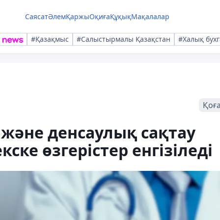
Саясат
Әлем
Қаржы
Оқиға
Құқық
Мақалалар
#Қазақмыс
#Салыстырмалы Қазақстан
#Халық бухг
Қоғ
және денсаулық сақтау
кске өзгерістер енгізіледі