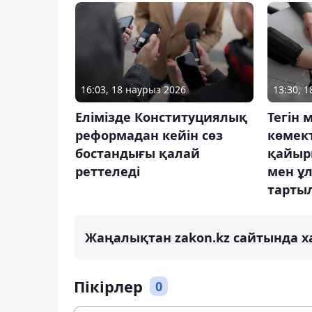
16:03, 18 наурыз 2026
13:30, 
Елімізде Конституциялық
Тегін
реформадан кейін сөз
көмек
бостандығы қалай
қайыр
реттеледі
мен ұ
тарты
Жаңалықтан zakon.kz сайтында х
Пікірлер
0