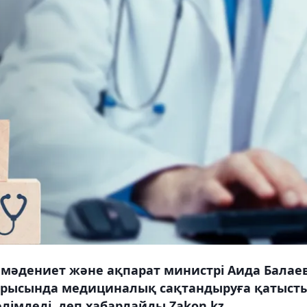
 мәдениет және ақпарат министрі Аида Балае
тырысында медициналық сақтандыруға қатыст
лімдеді, деп хабарлайды Zakon.kz.