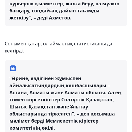
курьерлік қызметтер, жалға беру, өз мүлкін
басқару, сондай-ақ дайын тағамды
жеткізу", – деді Ахметов.
Сонымен қатар, ол аймақтық статистиканы да
келтірді.
"Әрине, өздігінен жұмыспен
айналысатындардың көшбасшылары –
Астана, Алматы және Алматы облысы. Ал ең
төмен көрсеткіштер Солтүстік Қазақстан,
Шығыс Қазақстан және Ұлытау
облыстарында тіркелген", – деп қосымша
мәлімет берді Мемлекеттік кірістер
комитетінің өкілі.