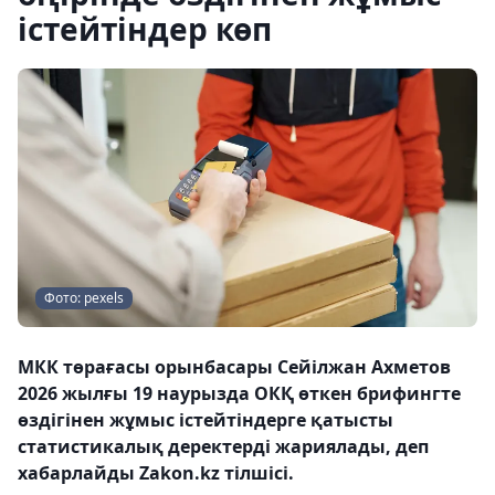
істейтіндер көп
Фото: pexels
МКК төрағасы орынбасары Сейілжан Ахметов
2026 жылғы 19 наурызда ОКҚ өткен брифингте
өздігінен жұмыс істейтіндерге қатысты
статистикалық деректерді жариялады, деп
хабарлайды Zakon.kz тілшісі.