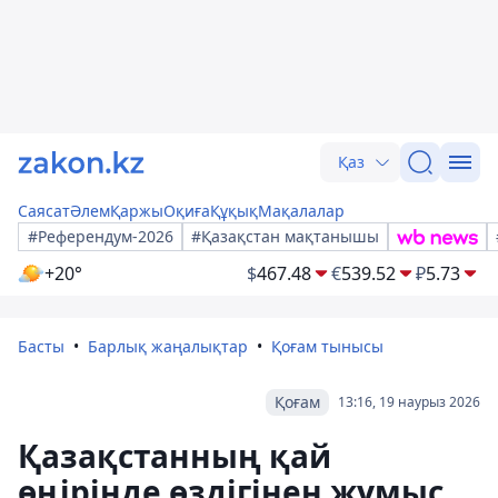
Қаз
Саясат
Әлем
Қаржы
Оқиға
Құқық
Мақалалар
#Референдум-2026
#Қазақстан мақтанышы
+20°
$
467.48
€
539.52
₽
5.73
Басты
Барлық жаңалықтар
Қоғам тынысы
Қоғам
13:16, 19 наурыз 2026
Қазақстанның қай
өңірінде өздігінен жұмыс