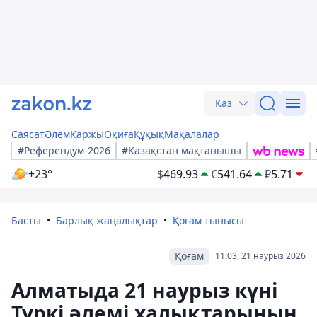
Қаз
Саясат
Әлем
Қаржы
Оқиға
Құқық
Мақалалар
#Референдум-2026
#Қазақстан мақтанышы
+23°
$
469.93
€
541.64
₽
5.71
Басты
Барлық жаңалықтар
Қоғам тынысы
Қоғам
11:03, 21 наурыз 2026
Алматыда 21 наурыз күні
Түркі әлемі халықтарының