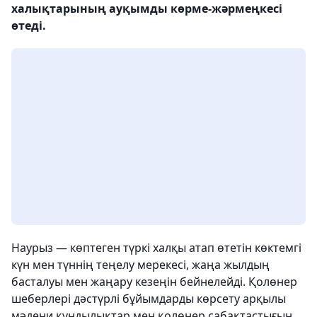
халықтарының ауқымды көрме-жәрмеңкесі
өтеді.
Наурыз — көптеген түркі халқы атап өтетін көктемгі
күн мен түннің теңелу мерекесі, жаңа жылдың
басталуы мен жаңару кезеңін бейнелейді. Қолөнер
шеберлері дәстүрлі бұйымдарды көрсету арқылы
мәдени құндылықтар мен қолөнер сабақтастығын