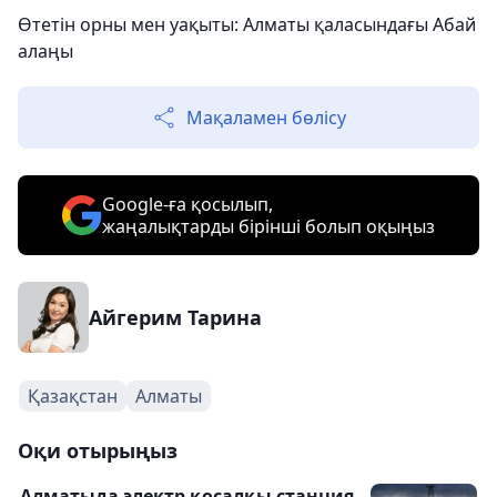
Өтетін орны мен уақыты: Алматы қаласындағы Абай
алаңы
Мақаламен бөлісу
Google-ға қосылып,
жаңалықтарды бірінші болып оқыңыз
Айгерим Тарина
Қазақстан
Алматы
Оқи отырыңыз
Алматыда электр қосалқы станция