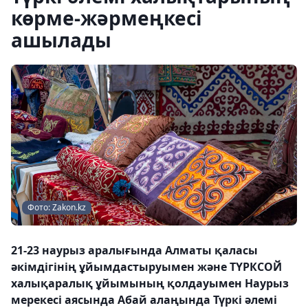
көрме-жәрмеңкесі
ашылады
Фото: Zakon.kz
21-23 наурыз аралығында Алматы қаласы
әкімдігінің ұйымдастыруымен және ТҮРКСОЙ
халықаралық ұйымының қолдауымен Наурыз
мерекесі аясында Абай алаңында Түркі әлемі