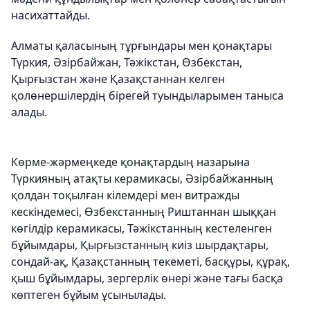
насихаттайды.
Алматы қаласының тұрғындары мен қонақтары
Түркия, Әзірбайжан, Тәжікстан, Өзбекстан,
Қырғызстан және Қазақстаннан келген
қолөнершілердің бірегей туындыларымен таныса
алады.
Көрме-жәрмеңкеде қонақтардың назарына
Түркияның атақты керамикасы, Әзірбайжанның
қолдан тоқылған кілемдері мен витражды
кескіндемесі, Өзбекстанның Риштаннан шыққан
көгілдір керамикасы, Тәжікстанның кестеленген
бұйымдары, Қырғызстанның киіз шырдақтары,
сондай-ақ, Қазақстанның текеметі, басқұры, құрақ,
қыш бұйымдары, зергерлік өнері және тағы басқа
көптеген бұйым ұсынылады.