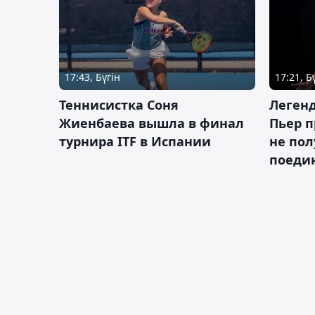
17:43, Бүгін
17:21, Б
Теннисистка Соня
Леген
Жиенбаева вышла в финал
Пьер п
турнира ITF в Испании
не пол
поеди