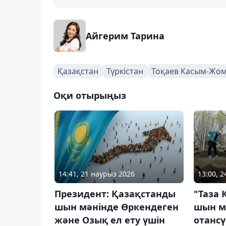
Айгерим Тарина
Қазақстан
Түркістан
Тоқаев Касым-Жо
Оқи отырыңыз
14:41, 21 наурыз 2026
13:00, 2
Президент: Қазақстанды
"Таза 
шын мәнінде Өркендеген
шын м
және Озық ел ету үшін
отансү