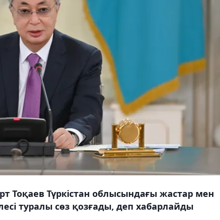
т Тоқаев Түркістан облысындағы жастар мен
есі туралы сөз қозғады, деп хабарлайды