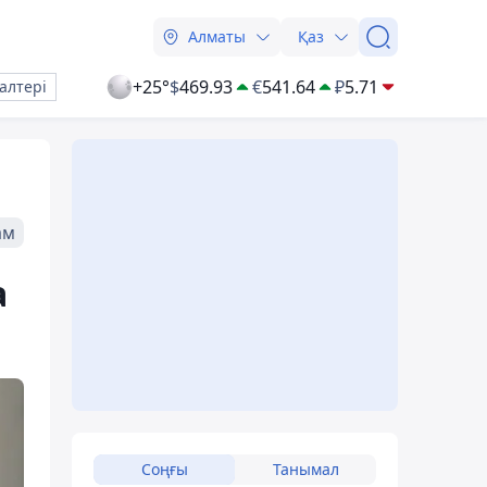
Алматы
Қаз
+25°
$
469.93
€
541.64
₽
5.71
алтері
ам
а
Соңғы
Танымал