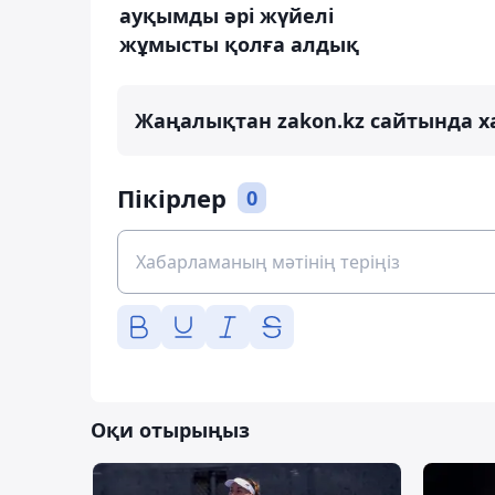
ауқымды әрі жүйелі
жұмысты қолға алдық
Жаңалықтан zakon.kz сайтында х
Пікірлер
0
Оқи отырыңыз