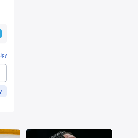
Кіру
у