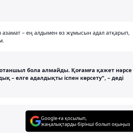
 азамат – ең алдымен өз жұмысын адал атқарып,
м.
отаншыл бола алмайды. Қоғамға қажет нәрсе
дық – елге адалдықты іспен көрсету", – деді
Google-ға қосылып,
жаңалықтарды бірінші болып оқыңыз