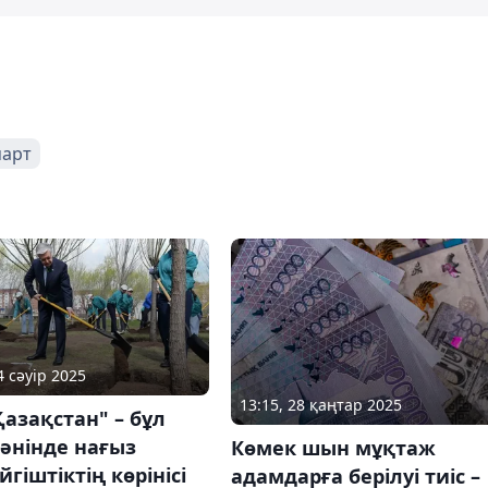
март
4 сәуір 2025
13:15, 28 қаңтар 2025
Қазақстан" – бұл
әнінде нағыз
Көмек шын мұқтаж
йгіштіктің көрінісі
адамдарға берілуі тиіс –