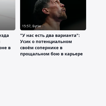
15:57, Бүгін
езда
"У нас есть два варианта":
я
Усик о потенциальном
оне в
своём сопернике в
прощальном бою в карьере