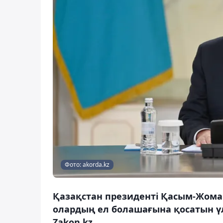
Фото: akorda.kz
Қазақстан президенті Қасым-Жомар
олардың ел болашағына қосатын үл
Zakon.kz.