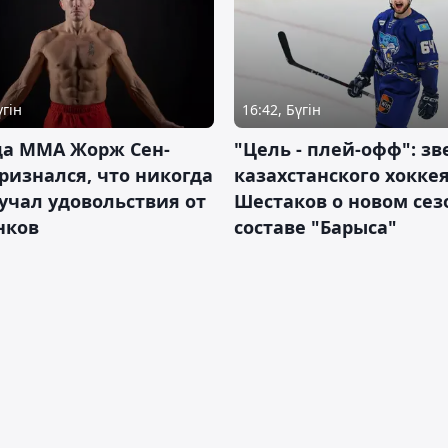
үгін
16:42, Бүгін
да ММА Жорж Сен-
"Цель - плей-офф": зв
ризнался, что никогда
казахстанского хокке
учал удовольствия от
Шестаков о новом сез
нков
составе "Барыса"