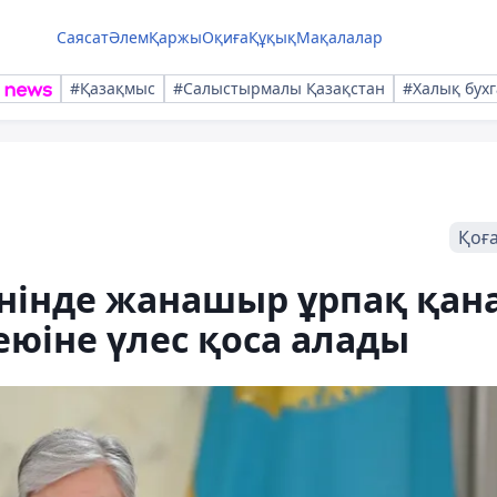
Саясат
Әлем
Қаржы
Оқиға
Құқық
Мақалалар
#Қазақмыс
#Салыстырмалы Қазақстан
#Халық бухг
Қоғ
нінде жанашыр ұрпақ қан
юіне үлес қоса алады