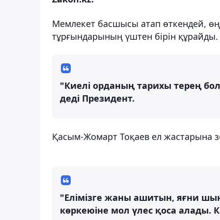
Мемлекет басшысы атап өткендей, өңі
тұрғындарының үштен бірін құрайды.
"Киелі орданың тарихы терең бол
деді Президент.
Қасым-Жомарт Тоқаев ел жастарына зо
"Елімізге жаны ашитын, яғни шы
көркеюіне мол үлес қоса алады. 