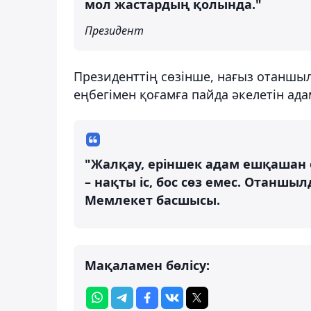
мол жастардың қолында."
Президент
Президенттің сөзінше, нағыз отаншыл
еңбегімен қоғамға пайда әкелетін ада
"Жалқау, еріншек адам ешқашан 
– нақты іс, бос сөз емес. Отаншыл
Мемлекет басшысы.
Мақаламен бөлісу: