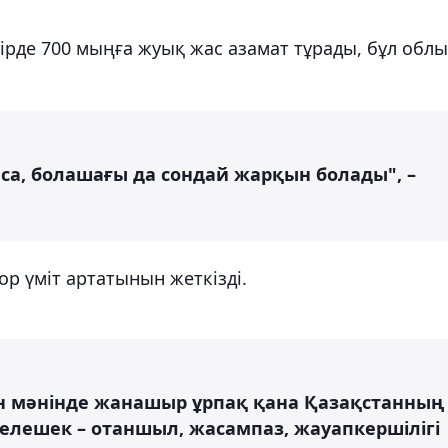
рде 700 мыңға жуық жас азамат тұрады, бұл облы
са, болашағы да сондай жарқын болады", –
р үміт артатынын жеткізді.
н мәнінде жанашыр ұрпақ қана Қазақстанның
Келешек – отаншыл, жасампаз, жауапкершілігі