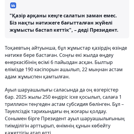
"Қазір арқаны кеңге салатын заман емес.
Біз нақты нәтижеге бағытталған жүйелі
жұмысты бастап кеттік", – деді Президент.
Тоқаевтың айтуынша, бұл жұмыстар қазірдің өзінде
нәтиже бере бастаған. Соңғы екі жылда өңдеу
өнеркәсібінің өсімі 6 пайыздан асқан. Былтыр
елімізде 190 кәсіпорын ашылып, 22 мыңнан астам
адам жұмыспен қамтылған.
Ауыл шаруашылығы саласында да оң өзгерістер
бар. 2025 жылы 250 өндіріс іске қосылып, салаға 1
триллион теңгеден астам субсидия бөлінген. Бұл –
Тәуелсіздік тарихындағы ең жоғары қолдау.
Сонымен бірге Президент ауыл шаруашылығының
тиімділігін арттырып, өнімнің құнын көбейту
қажеттігін атап өтті.