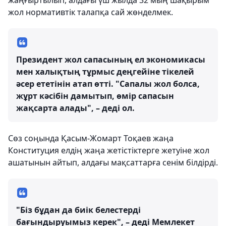
жаңғыртылып, алдағы үш жылда 32 мың шақырым
жол нормативтік талапқа сай жөнделмек.
Президент жол сапасының ел экономикасы
мен халықтың тұрмыс деңгейіне тікелей
әсер ететінін атап өтті. "Сапалы жол болса,
жұрт кәсібін дамытып, өмір сапасын
жақсарта алады", – деді ол.
Сөз соңында Қасым-Жомарт Тоқаев жаңа
Конституция елдің жаңа жетістіктерге жетуіне жол
ашатынын айтып, алдағы мақсаттарға сенім білдірді.
"Біз бұдан да биік белестерді
бағындыруымыз керек", – деді Мемлекет