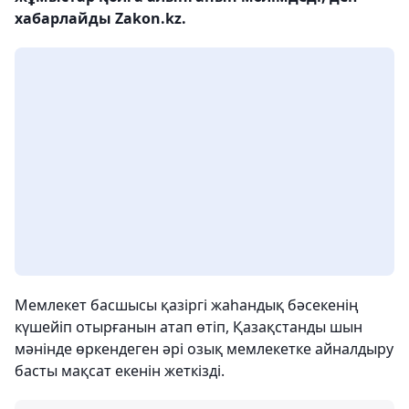
хабарлайды Zakon.kz.
Мемлекет басшысы қазіргі жаһандық бәсекенің
күшейіп отырғанын атап өтіп, Қазақстанды шын
мәнінде өркендеген әрі озық мемлекетке айналдыру
басты мақсат екенін жеткізді.