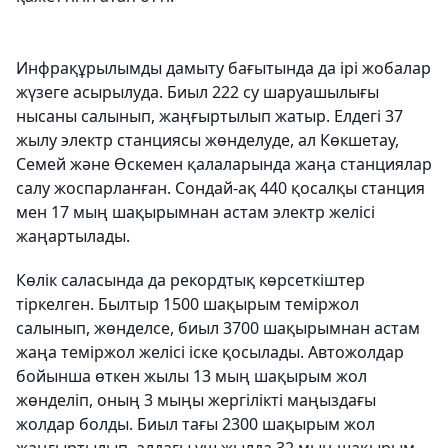
Инфрақұрылымды дамыту бағытында да ірі жобалар
жүзеге асырылуда. Биыл 222 су шаруашылығы
нысаны салынып, жаңғыртылып жатыр. Елдегі 37
жылу электр станциясы жөнделуде, ал Көкшетау,
Семей және Өскемен қалаларында жаңа станциялар
салу жоспарланған. Сондай-ақ 440 қосалқы станция
мен 17 мың шақырымнан астам электр желісі
жаңартылады.
Көлік саласында да рекордтық көрсеткіштер
тіркелген. Былтыр 1500 шақырым теміржол
салынып, жөнделсе, биыл 3700 шақырымнан астам
жаңа теміржол желісі іске қосылады. Автожолдар
бойынша өткен жылы 13 мың шақырым жол
жөнделіп, оның 3 мыңы жергілікті маңыздағы
жолдар болды. Биыл тағы 2300 шақырым жол