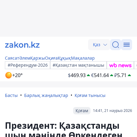
Қаз
Саясат
Әлем
Қаржы
Оқиға
Құқық
Мақалалар
#Референдум-2026
#Қазақстан мақтанышы
+20°
$
469.93
€
541.64
₽
5.71
Басты
Барлық жаңалықтар
Қоғам тынысы
Қоғам
14:41, 21 наурыз 2026
Президент: Қазақстанды
шын мәнінде Өркендеген