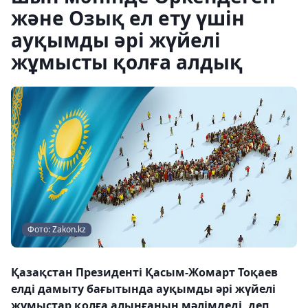
және Озық ел ету үшін
ауқымды әрі жүйелі
жұмысты қолға алдық
Фото: Zakon.kz
Қазақстан Президенті Қасым-Жомарт Тоқаев
елді дамыту бағытында ауқымды әрі жүйелі
жұмыстар қолға алынғанын мәлімдеді, деп