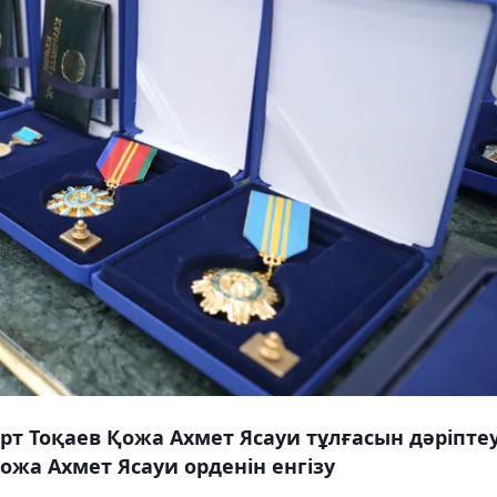
т Тоқаев Қожа Ахмет Ясауи тұлғасын дәріпте
ожа Ахмет Ясауи орденін енгізу