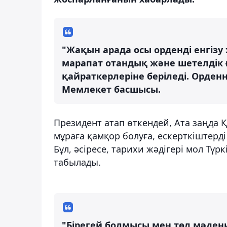
"Жақын арада осы орденді енгіз
марапат отандық және шетелдік
қайраткерлеріне беріледі. Орденн
Мемлекет басшысы.
Президент атап өткендей, Ата заңда
мұраға қамқор болуға, ескерткіштерді
Бұл, әсіресе, тарихи жәдігері мол Т
табылады.
"Бірегей болмысы мен төл мәден