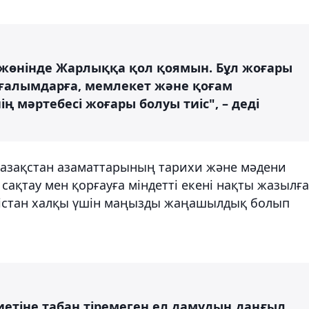
у жөнінде Жарлыққа қол қоямын. Бұл жоғары
 ғалымдарға, мемлекет және қоғам
ің мәртебесі жоғары болуы тиіс", – деді
 Қазақстан азаматтарының тарихи және мәдени
 сақтау мен қорғауға міндетті екені нақты жазылға
үркістан халқы үшін маңызды жаңашылдық болып
иетіне табан тіремеген ел дамудың даңғыл