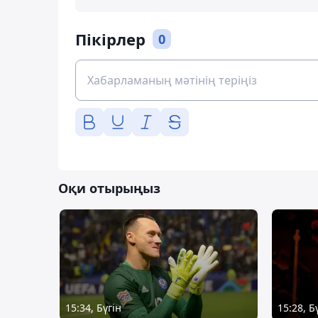
Пікірлер
0
Оқи отырыңыз
15:34, Бүгін
15:28, Б