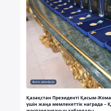
Фото: akorda.kz
Қазақстан Президенті Қасым-Жомар
үшін жаңа мемлекеттік награда – Қ
жоспарланғанын хабарлады.