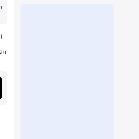
і
ң
ан