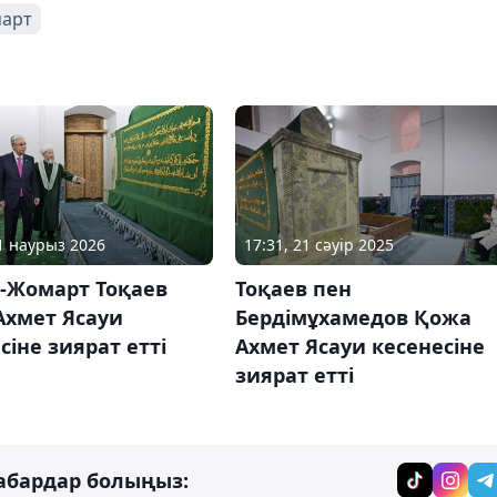
март
21 наурыз 2026
17:31, 21 сәуір 2025
-Жомарт Тоқаев
Тоқаев пен
Ахмет Ясауи
Бердімұхамедов Қожа
сіне зиярат етті
Ахмет Ясауи кесенесіне
зиярат етті
абардар болыңыз: