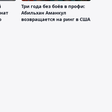
й
Три года без боёв в профи:
онат
Абильхан Аманкул
ю
возвращается на ринг в США