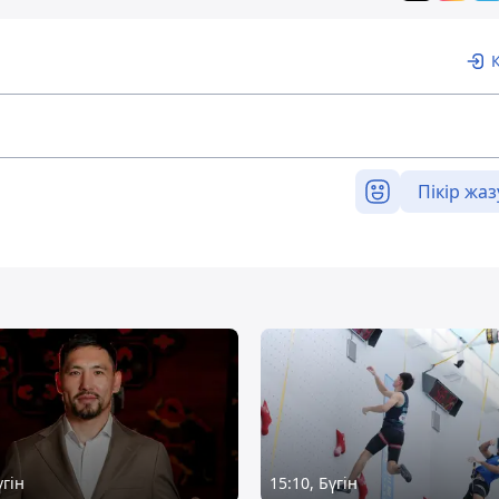
Пікір жаз
үгін
15:10, Бүгін