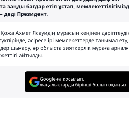
а заңды бағдар етіп ұстап, мемлекеттілігімізд
 – деді Президент.
Қожа Ахмет Ясауидің мұрасын кеңінен дәріптеуді
үкпірінде, әсіресе ірі мемлекеттерде танымал ету,
ер шығару, әр облыста зияткерлік мұраға арналғ
жеттігі айтылды.
Google-ға қосылып,
жаңалықтарды бірінші болып оқыңыз