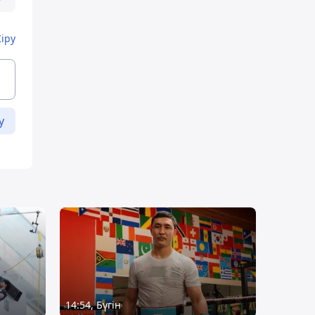
Кіру
у
14:54, Бүгін