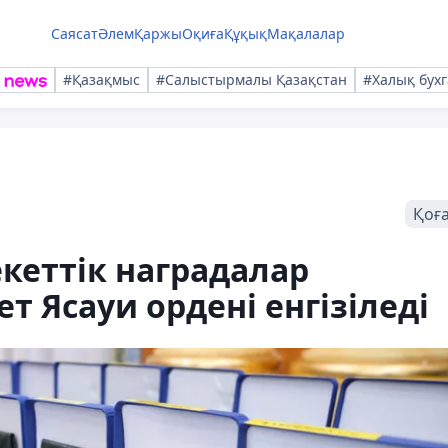
Саясат
Әлем
Қаржы
Оқиға
Құқық
Мақалалар
#Қазақмыс
#Салыстырмалы Қазақстан
#Халық бухг
Қоғ
кеттік наградалар
 Ясауи ордені енгізіледі