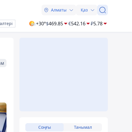
Алматы
Қаз
+30°
$
469.85
€
542.16
₽
5.78
алтері
ам
Соңғы
Танымал