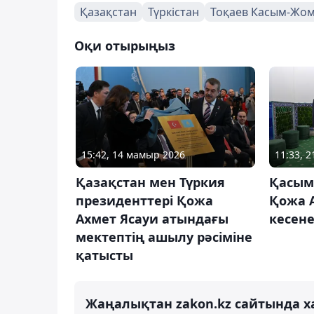
Қазақстан
Түркістан
Тоқаев Касым-Жо
Оқи отырыңыз
15:42, 14 мамыр 2026
11:33, 
Қазақстан мен Түркия
Қасым
президенттері Қожа
Қожа 
Ахмет Ясауи атындағы
кесене
мектептің ашылу рәсіміне
қатысты
Жаңалықтан zakon.kz сайтында х