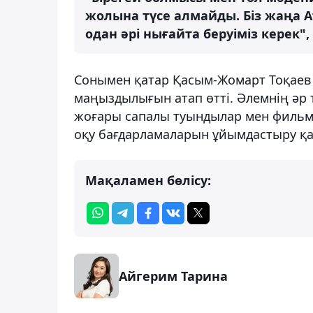
жолына түсе алмайды. Біз жаңа Ат
одан әрі нығайта беруіміз керек",
Сонымен қатар Қасым-Жомарт Тоқаев 
маңыздылығын атап өтті. Әлемнің әр т
жоғары сапалы туындылар мен фильмд
оқу бағдарламаларын ұйымдастыру қа
Мақаламен бөлісу:
Айгерим Тарина