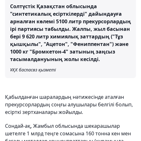
Солтүстік Қазақстан облысында
"синтетикалық есірткілерді" дайындауға
арналған көлемі 5100 литр прекурсорлардың
ірі партиясы табылды. Жалпы, жыл басынан
бері 9 620 литр химиялық заттардың ("Тұз
қышқылы", "Ацетон", "Фениппентан") және
1000 кг "Бромкетон-4" затының заңсыз
тасымалдануының жолы кесілді.
ҰҚК баспасөз қызметі
Қабылданған шаралардың нәтижесінде аталған
прекурсорлардың соңғы алушылары белгілі болып,
есірткі зертханалары жойылды.
Сондай-ақ, Жамбыл облысында шекарашылар
шетелге 1 млрд теңге сомасына 160 тонна кен мен