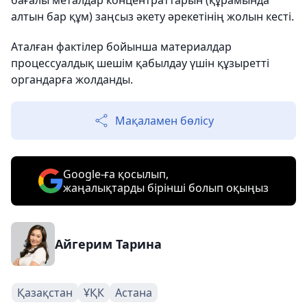
бағалы металдар концентраттарын (құрамында
алтын бар құм) заңсыз әкету әрекетінің жолын кесті.
Аталған фактілер бойынша материалдар
процессуалдық шешім қабылдау үшін құзыретті
органдарға жолданды.
Мақаламен бөлісу
Google-ға қосылып,
жаңалықтарды бірінші болып оқыңыз
Айгерим Тарина
Қазақстан
ҰҚК
Астана