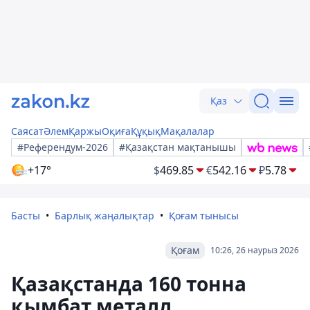
Қаз
Саясат
Әлем
Қаржы
Оқиға
Құқық
Мақалалар
#Референдум-2026
#Қазақстан мақтанышы
+17°
$
469.85
€
542.16
₽
5.78
Басты
Барлық жаңалықтар
Қоғам тынысы
Қоғам
10:26, 26 наурыз 2026
Қазақстанда 160 тонна
қымбат металл