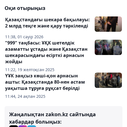
Оқи отырыңыз
Қазақстандағы шекара бақылауы:
2 млрд теңге және қару тәркіленді
11:38, 01 сәуір 2026
"999" таңбасы: ҰҚК шетелдік
азаматты ұстады және Қазақстан
шекарасындағы есірткі арнасын
жойды
11:22, 19 желтоқсан 2025
ҮҰК заңсыз көші-қон арнасын
ашты: Қазақстанда 80-нен астам
уақытша тұруға рұқсат берілді
11:44, 24 ақпан 2025
Жаңалықтан zakon.kz сайтында
хабардар болыңыз: