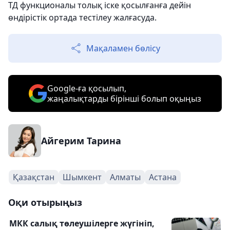
ТД функционалы толық іске қосылғанға дейін
өндірістік ортада тестілеу жалғасуда.
Мақаламен бөлісу
Google-ға қосылып,
жаңалықтарды бірінші болып оқыңыз
Айгерим Тарина
Қазақстан
Шымкент
Алматы
Астана
Оқи отырыңыз
МКК салық төлеушілерге жүгініп,