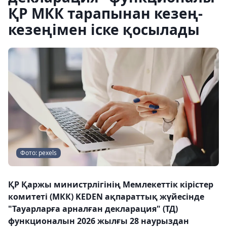
ҚР МКК тарапынан кезең-
кезеңімен іске қосылады
Фото: pexels
ҚР Қаржы министрлігінің Мемлекеттік кірістер
комитеті (МКК) KEDEN ақпараттық жүйесінде
"Тауарларға арналған декларация" (ТД)
функционалын 2026 жылғы 28 наурыздан