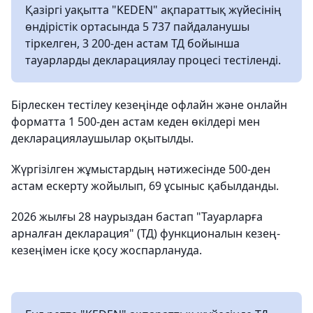
Қазіргі уақытта "KEDEN" ақпараттық жүйесінің
өндірістік ортасында 5 737 пайдаланушы
тіркелген, 3 200-ден астам ТД бойынша
тауарларды декларациялау процесі тестіленді.
Бірлескен тестілеу кезеңінде офлайн және онлайн
форматта 1 500-ден астам кеден өкілдері мен
декларациялаушылар оқытылды.
Жүргізілген жұмыстардың нәтижесінде 500-ден
астам ескерту жойылып, 69 ұсыныс қабылданды.
2026 жылғы 28 наурыздан бастап "Тауарларға
арналған декларация" (ТД) функционалын кезең-
кезеңімен іске қосу жоспарлануда.