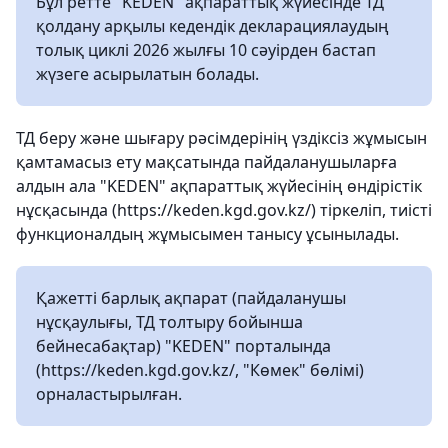
Бұл ретте "KEDEN" ақпараттық жүйесінде ТД
қолдану арқылы кедендік декларациялаудың
толық циклі 2026 жылғы 10 сәуірден бастап
жүзеге асырылатын болады.
ТД беру және шығару рәсімдерінің үздіксіз жұмысын
қамтамасыз ету мақсатында пайдаланушыларға
алдын ала "KEDEN" ақпараттық жүйесінің өндірістік
нұсқасында (https://keden.kgd.gov.kz/) тіркеліп, тиісті
функционалдың жұмысымен танысу ұсынылады.
Қажетті барлық ақпарат (пайдаланушы
нұсқаулығы, ТД толтыру бойынша
бейнесабақтар) "KEDEN" порталында
(https://keden.kgd.gov.kz/, "Көмек" бөлімі)
орналастырылған.