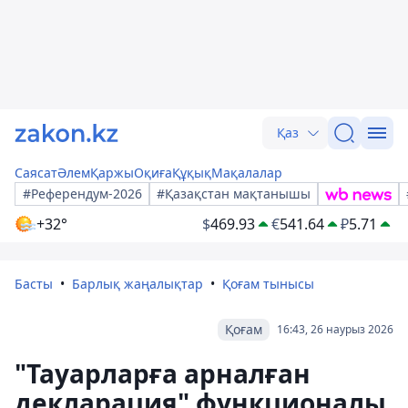
Қаз
Саясат
Әлем
Қаржы
Оқиға
Құқық
Мақалалар
#Референдум-2026
#Қазақстан мақтанышы
+32°
$
469.93
€
541.64
₽
5.71
Басты
Барлық жаңалықтар
Қоғам тынысы
Қоғам
16:43, 26 наурыз 2026
"Тауарларға арналған
декларация" функционалы