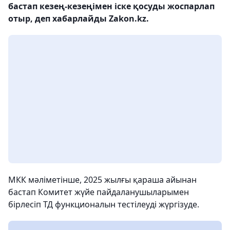
бастап кезең-кезеңімен іске қосуды жоспарлап
отыр, деп хабарлайды Zakon.kz.
МКК мәліметінше, 2025 жылғы қараша айынан
бастап Комитет жүйе пайдаланушыларымен
бірлесіп ТД функционалын тестілеуді жүргізуде.