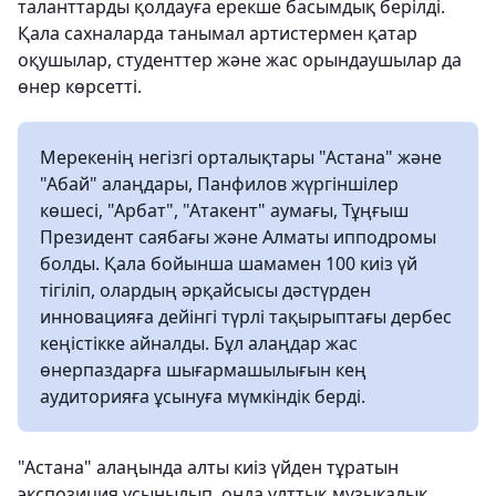
таланттарды қолдауға ерекше басымдық берілді.
Қала сахналарда танымал артистермен қатар
оқушылар, студенттер және жас орындаушылар да
өнер көрсетті.
Мерекенің негізгі орталықтары "Астана" және
"Абай" алаңдары, Панфилов жүргіншілер
көшесі, "Арбат", "Атакент" аумағы, Тұңғыш
Президент саябағы және Алматы ипподромы
болды. Қала бойынша шамамен 100 киіз үй
тігіліп, олардың әрқайсысы дәстүрден
инновацияға дейінгі түрлі тақырыптағы дербес
кеңістікке айналды. Бұл алаңдар жас
өнерпаздарға шығармашылығын кең
аудиторияға ұсынуға мүмкіндік берді.
"Астана" алаңында алты киіз үйден тұратын
экспозиция ұсынылып, онда ұлттық музыкалық