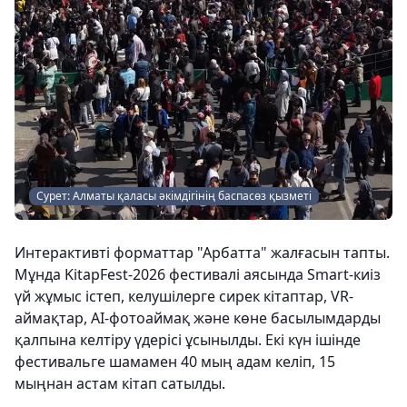
Сурет: Алматы қаласы әкімдігінің баспасөз қызметі
Интерактивті форматтар "Арбатта" жалғасын тапты.
Мұнда KitapFest-2026 фестивалі аясында Smart-киіз
үй жұмыс істеп, келушілерге сирек кітаптар, VR-
аймақтар, AI-фотоаймақ және көне басылымдарды
қалпына келтіру үдерісі ұсынылды. Екі күн ішінде
фестивальге шамамен 40 мың адам келіп, 15
мыңнан астам кітап сатылды.