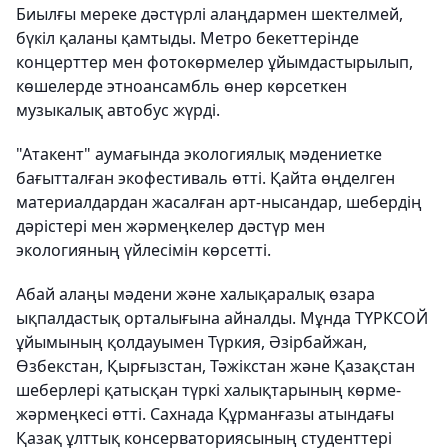
Биылғы мереке дәстүрлі алаңдармен шектелмей,
бүкіл қаланы қамтыды. Метро бекеттерінде
концерттер мен фотокөрмелер ұйымдастырылып,
көшелерде этноансамбль өнер көрсеткен
музыкалық автобус жүрді.
"Атакент" аумағында экологиялық мәдениетке
бағытталған экофестиваль өтті. Қайта өңделген
материалдардан жасалған арт-нысандар, шебердің
дәрістері мен жәрмеңкелер дәстүр мен
экологияның үйлесімін көрсетті.
Абай алаңы мәдени және халықаралық өзара
ықпалдастық орталығына айналды. Мұнда ТҮРКСОЙ
ұйымының қолдауымен Түркия, Әзірбайжан,
Өзбекстан, Қырғызстан, Тәжікстан және Қазақстан
шеберлері қатысқан түркі халықтарының көрме-
жәрмеңкесі өтті. Сахнада Құрманғазы атындағы
Қазақ ұлттық консерваториясының студенттері