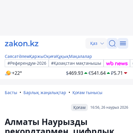
Қаз
Саясат
Әлем
Қаржы
Оқиға
Құқық
Мақалалар
#Референдум-2026
#Қазақстан мақтанышы
+22°
$
469.93
€
541.64
₽
5.71
Басты
Барлық жаңалықтар
Қоғам тынысы
Қоғам
16:56, 26 наурыз 2026
Алматы Наурызды
рекордтармен, цифрлық