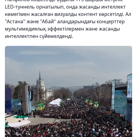
LED-туннель орнатылып, онда жасанды интеллект
көмегімен жасалған визуалды контент көрсетілді. Ал
"Астана" және "Абай" алаңдарындағы концерттер
мультимедиялық эффектілермен және жасанды
интеллектпен сүйемелденді.