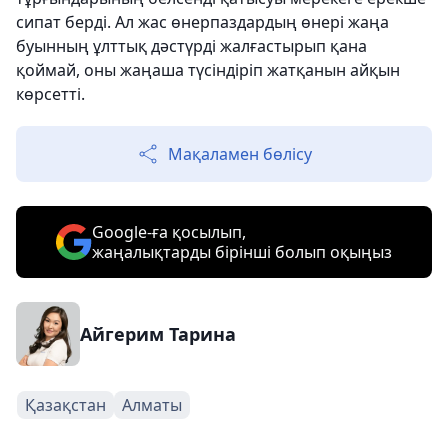
сипат берді. Ал жас өнерпаздардың өнері жаңа
буынның ұлттық дәстүрді жалғастырып қана
қоймай, оны жаңаша түсіндіріп жатқанын айқын
көрсетті.
Мақаламен бөлісу
Google-ға қосылып,
жаңалықтарды бірінші болып оқыңыз
Айгерим Тарина
Қазақстан
Алматы