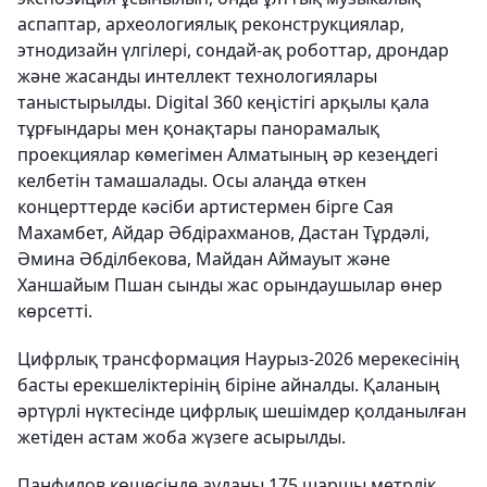
аспаптар, археологиялық реконструкциялар,
этнодизайн үлгілері, сондай-ақ роботтар, дрондар
және жасанды интеллект технологиялары
таныстырылды. Digital 360 кеңістігі арқылы қала
тұрғындары мен қонақтары панорамалық
проекциялар көмегімен Алматының әр кезеңдегі
келбетін тамашалады. Осы алаңда өткен
концерттерде кәсіби артистермен бірге Сая
Махамбет, Айдар Әбдірахманов, Дастан Тұрдәлі,
Әмина Әбділбекова, Майдан Аймауыт және
Ханшайым Пшан сынды жас орындаушылар өнер
көрсетті.
Цифрлық трансформация Наурыз-2026 мерекесінің
басты ерекшеліктерінің біріне айналды. Қаланың
әртүрлі нүктесінде цифрлық шешімдер қолданылған
жетіден астам жоба жүзеге асырылды.
Панфилов көшесінде ауданы 175 шаршы метрлік