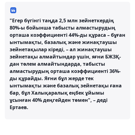
"Егер бүгінгі таңда 2,5 млн зейнеткердің
80%-ы бойынша табысты алмастырудың
орташа коэффициенті 44%-ды құраса – бұған
ынтымақты, базалық және жинақтаушы
зейнетақылар кіреді, – ал жинақтаушы
зейнетақы алмайтындар үшін, яғни БЖЗҚ-
дан төлем алмайтындарда, табысты
алмастырудың орташа коэффициенті 36%-
ды құрайды. Яғни бұл жерде тек
ынтымақты және базалық зейнетақы ғана
бар, бұл Халықаралық еңбек ұйымы
ұсынған 40% деңгейден төмен", – деді
Ертаев.