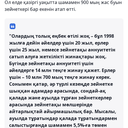
Ол елде қазіргі уақытта шамамен 900 мың жас буын
зейнеткері бар екенін атап өтті.
"Олардың толық еңбек өтілі жоқ – бұл 1998
жылға дейін әйелдер үшін 20 жыл, ерлер
үшін 25 жыл, немесе зейнетақы аннуитетін
сатып алуға жеткілікті жинақтары жоқ.
Бүгінде зейнетақы аннуитеті үшін
әйелдерге 14 млн теңге жинау қажет. Ерлер
үшін – 10 млн 700 мың теңге жинау керек.
Сонымен қатар, әр түрлі кезеңде зейнетке
шыққан адамдар арасында, сондай-ақ
қалада және ауылда тұрған зейнеткерлер
арасында зейнетақы мөлшерінде
айтарлықтай айырмашылық бар. Мысалы,
ауылда тұратындар қалада тұратындармен
салыстырғанда шамамен 5,5%-ға төмен