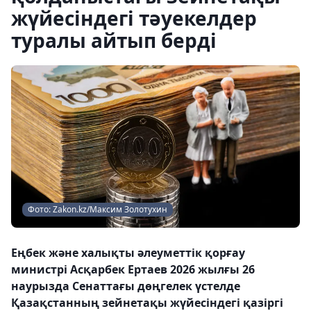
жүйесіндегі тәуекелдер
туралы айтып берді
Фото: Zakon.kz/Максим Золотухин
Еңбек және халықты әлеуметтік қорғау
министрі Асқарбек Ертаев 2026 жылғы 26
наурызда Сенаттағы дөңгелек үстелде
Қазақстанның зейнетақы жүйесіндегі қазіргі