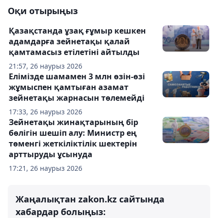
Оқи отырыңыз
Қазақстанда ұзақ ғұмыр кешкен
адамдарға зейнетақы қалай
қамтамасыз етілетіні айтылды
21:57, 26 наурыз 2026
Елімізде шамамен 3 млн өзін-өзі
жұмыспен қамтыған азамат
зейнетақы жарнасын төлемейді
17:33, 26 наурыз 2026
Зейнетақы жинақтарының бір
бөлігін шешіп алу: Министр ең
төменгі жеткіліктілік шектерін
арттыруды ұсынуда
17:21, 26 наурыз 2026
Жаңалықтан zakon.kz сайтында
хабардар болыңыз: