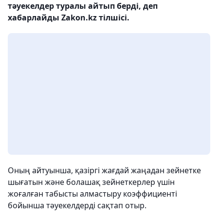
тәуекелдер туралы айтып берді, деп
хабарлайды Zakon.kz тілшісі.
Оның айтуынша, қазіргі жағдай жаңадан зейнетке
шығатын және болашақ зейнеткерлер үшін
жоғалған табысты алмастыру коэффициенті
бойынша тәуекелдерді сақтап отыр.