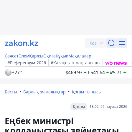
Қаз
Саясат
Әлем
Қаржы
Оқиға
Құқық
Мақалалар
#Референдум-2026
#Қазақстан мақтанышы
+27°
$
469.93
€
541.64
₽
5.71
Басты
Барлық жаңалықтар
Қоғам тынысы
Қоғам
18:02, 26 наурыз 2026
Еңбек министрі
қолданыстағы зейнетақы