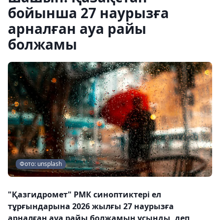
бойынша 27 наурызға
арналған ауа райы
болжамы
Фото: unsplash
"Қазгидромет" РМК синоптиктері ел
тұрғындарына 2026 жылғы 27 наурызға
арналған ауа райы болжамын ұсынды, деп