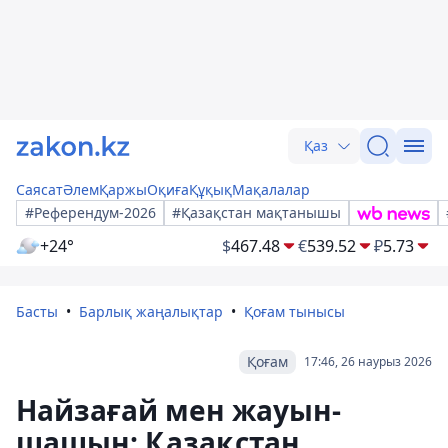
Қаз
Саясат
Әлем
Қаржы
Оқиға
Құқық
Мақалалар
#Референдум-2026
#Қазақстан мақтанышы
+24°
$
467.48
€
539.52
₽
5.73
Басты
Барлық жаңалықтар
Қоғам тынысы
Қоғам
17:46, 26 наурыз 2026
Найзағай мен жауын-
шашын: Қазақстан