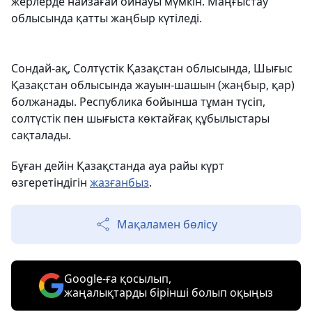
жерлерде найзағай ойнауы мүмкін. Маңғыстау
облысында қатты жаңбыр күтіледі.
Сондай-ақ, Солтүстік Қазақстан облысында, Шығыс
Қазақстан облысында жауын-шашын (жаңбыр, қар)
болжанады. Республика бойынша тұман түсіп,
солтүстік пен шығыста көктайғақ құбылыстары
сақталады.
Бұған дейін Қазақстанда ауа райы күрт
өзгеретіндігін
жазғанбыз
.
Мақаламен бөлісу
Google-ға қосылып,
жаңалықтарды бірінші болып оқыңыз