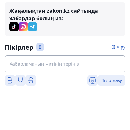
Жаңалықтан zakon.kz сайтында
хабардар болыңыз:
Пікірлер
0
Кіру
Пікір жазу