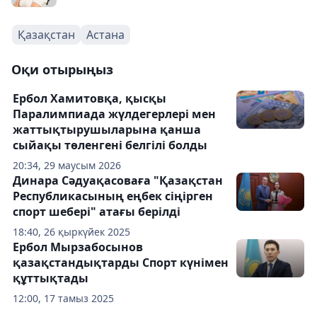
Қазақстан
Астана
Оқи отырыңыз
Ербол Хамитовқа, қысқы
Паралимпиада жүлдегерлері мен
жаттықтырушыларына қанша
сыйақы төленгені белгілі болды
20:34, 29 маусым 2026
Динара Сәдуақасоваға "Қазақстан
Республикасының еңбек сіңірген
спорт шебері" атағы берілді
18:40, 26 қыркүйек 2025
Ербол Мырзабосынов
қазақстандықтарды Спорт күнімен
құттықтады
12:00, 17 тамыз 2025