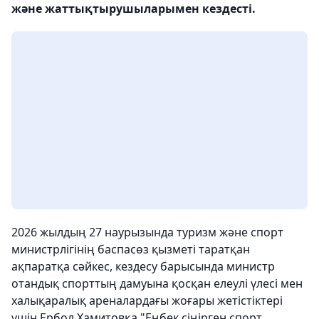
және жаттықтырушыларымен кездесті.
2026 жылдың 27 наурызында туризм және спорт
министрлігінің баспасөз қызметі таратқан
ақпаратқа сәйкес, кездесу барысында министр
отандық спорттың дамуына қосқан елеулі үлесі мен
халықаралық ареналардағы жоғары жетістіктері
үшін Ербол Хамитовқа "Еңбек сіңірген спорт