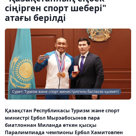
сіңірген спорт шебері"
атағы берілді
Сурет: Туризм және спорт министрлігінің баспасөз қызметі
Қазақстан Республикасы Туризм және спорт
министрі Ербол Мырзабосынов пара
биатлоннан Миланда өткен қысқы
Паралимпиада чемпионы Ербол Хамитовпен