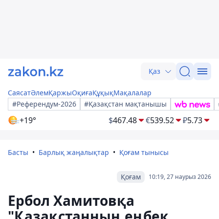
Қаз
Саясат
Әлем
Қаржы
Оқиға
Құқық
Мақалалар
#Референдум-2026
#Қазақстан мақтанышы
+19°
$
467.48
€
539.52
₽
5.73
Басты
Барлық жаңалықтар
Қоғам тынысы
Қоғам
10:19, 27 наурыз 2026
Ербол Хамитовқа
"Қазақстанның еңбек