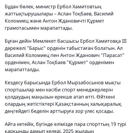
Бұдан бөлек, министр Ербол Хамитовтың
жаттықтырушылары – Аслан Тоқбаев, Василий
Коломиец және Антон Ждановичті Құрмет
грамотасымен марапаттады.
Бұған дейін Мемлекет басшысы Ербол Хамитовқа ІІІ
дәрежелі "Барыс" орденін табыстаған болатын. Ал
Василий Коломиец пен Антон Жданович "Парасат"
орденімен, Аслан Тоқбаев "Құрмет" орденімен
марапатталды.
Кездесу барысында Ербол Мырзабосынов мықты
спортшылар мен кәсіби спорт менеджерлерін
қолдаудың маңызын ерекше атап өтті. Өйткені
олардың жетістіктері Қазақстанның халықаралық
деңгейдегі беделін арттыруға зор үлес қосады.
Айта кетейік, бүгінде елімізде пара спорттың 19 түрі
қарқынды дамып келеді. 2025 жылдың