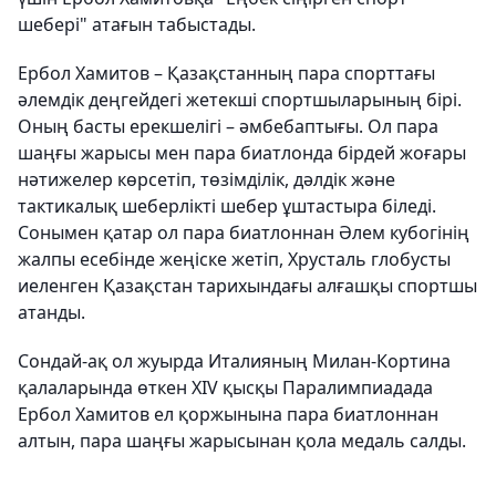
шебері" атағын табыстады.
Ербол Хамитов – Қазақстанның пара спорттағы
әлемдік деңгейдегі жетекші спортшыларының бірі.
Оның басты ерекшелігі – әмбебаптығы. Ол пара
шаңғы жарысы мен пара биатлонда бірдей жоғары
нәтижелер көрсетіп, төзімділік, дәлдік және
тактикалық шеберлікті шебер ұштастыра біледі.
Сонымен қатар ол пара биатлоннан Әлем кубогінің
жалпы есебінде жеңіске жетіп, Хрусталь глобусты
иеленген Қазақстан тарихындағы алғашқы спортшы
атанды.
Сондай-ақ ол жуырда Италияның Милан-Кортина
қалаларында өткен XIV қысқы Паралимпиадада
Ербол Хамитов ел қоржынына пара биатлоннан
алтын, пара шаңғы жарысынан қола медаль салды.