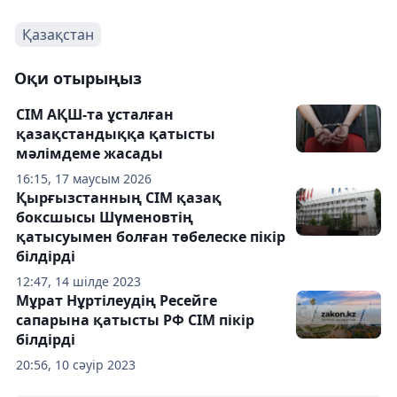
Қазақстан
Оқи отырыңыз
СІМ АҚШ-та ұсталған
қазақстандыққа қатысты
мәлімдеме жасады
16:15, 17 маусым 2026
Қырғызстанның СІМ қазақ
боксшысы Шүменовтің
қатысуымен болған төбелеске пікір
білдірді
12:47, 14 шілде 2023
Мұрат Нұртілеудің Ресейге
сапарына қатысты РФ СІМ пікір
білдірді
20:56, 10 сәуір 2023