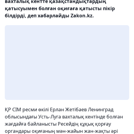
вахталық кентте қазақстандықтардың
қатысуымен болған оқиғаға қатысты пікір
білдірді, деп хабарлайды Zakon.kz.
ҚР СІМ ресми өкілі Ерлан Жетібаев Ленинград
облысындағы Усть-Луга вахталық кентінде болған
жағдайға байланысты Ресейдің құқық қорғау
органдары оқиғаның мән-жайын жан-жақты әрі