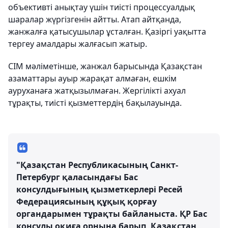
объективті анықтау үшін тиісті процессуалдық
шаралар жүргізгенін айтты. Атап айтқанда,
жанжалға қатысушылар ұсталған. Қазіргі уақытта
тергеу амалдары жалғасып жатыр.
СІМ мәліметінше, жанжал барысында Қазақстан
азаматтары ауыр жарақат алмаған, ешкім
ауруханаға жатқызылмаған. Жергілікті ахуал
тұрақты, тиісті қызметтердің бақылауында.
"Қазақстан Республикасының Санкт-
Петербург қаласындағы Бас
консулдығының қызметкерлері Ресей
Федерациясының құқық қорғау
органдарымен тұрақты байланыста. ҚР Бас
консулы оқиға орнына барып, Қазақстан