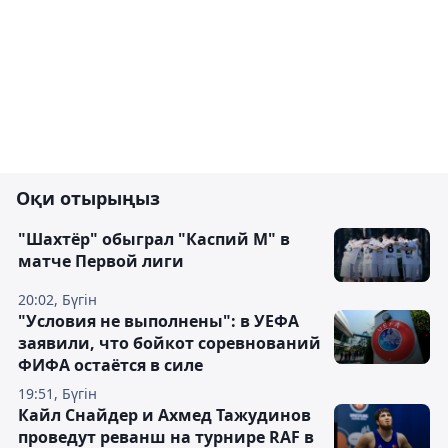
Оқи отырыңыз
"Шахтёр" обыграл "Каспий М" в
матче Первой лиги
20:02, Бүгін
"Условия не выполнены": в УЕФА
заявили, что бойкот соревнований
ФИФА остаётся в силе
19:51, Бүгін
Кайл Снайдер и Ахмед Тажудинов
проведут реванш на турнире RAF в