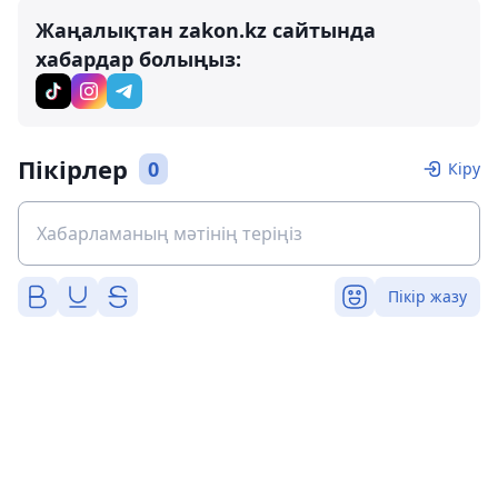
Жаңалықтан zakon.kz сайтында
хабардар болыңыз:
Пікірлер
0
Кіру
Пікір жазу