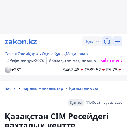
Қаз
Саясат
Әлем
Қаржы
Оқиға
Құқық
Мақалалар
#Референдум-2026
#Қазақстан мақтанышы
+23°
$
467.48
€
539.52
₽
5.73
Басты
Барлық жаңалықтар
Қоғам тынысы
Қоғам
11:45, 28 наурыз 2026
Қазақстан СІМ Ресейдегі
вахталық кентте