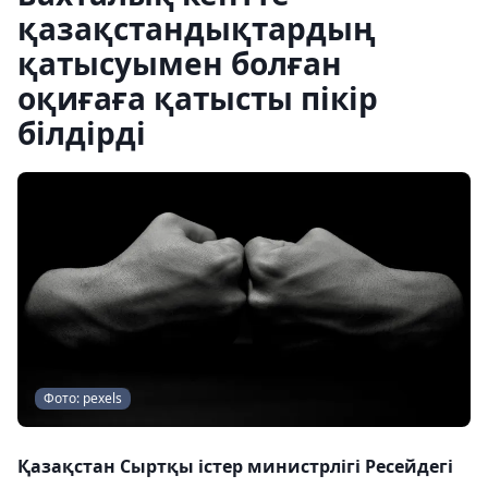
қазақстандықтардың
қатысуымен болған
оқиғаға қатысты пікір
білдірді
Фото: pexels
Қазақстан Сыртқы істер министрлігі Ресейдегі