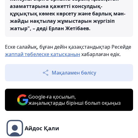
азаматтарына қажетті консулдық-
құқықтық көмек көрсету және барлық мән-
жайды нақтылау жұмыстарын жүргізіп
жатыр", – деді Ерлан Жетібаев.
Еске салайық, бұған дейін қазақстандықтар Ресейде
жаппай төбелеске қатысқанын
хабарлаған едік.
Мақаламен бөлісу
Google-ға қосылып,
жаңалықтарды бірінші болып оқыңыз
Айдос Қали