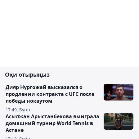
Оқи отырыңыз
Дияр Нургожай высказался о
продлении контракта с UFC после
победы нокаутом
17:49, Бүгін
Асылжан Арыстанбекова выиграла
домашний турнир World Tennis в
Астане
17:18, Бүгін