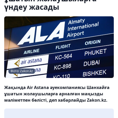
үндеу жасады
Фото: Zakon.kz
Жақында Air Astana әуекомпаниясы Шанхайға
ұшатын жолаушыларға арналған маңызды
мәліметпен бөлісті, деп хабарлайды Zakon.kz.