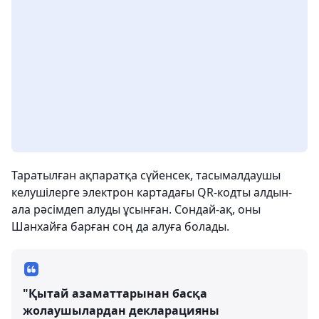
Таратылған ақпаратқа сүйенсек, тасымалдаушы
келушілерге электрон картадағы QR-кодты алдын-
ала рәсімдеп алуды ұсынған. Сондай-ақ, оны
Шанхайға барған соң да алуға болады.
"Қытай азаматтарынан басқа
жолаушылардан декларацияны