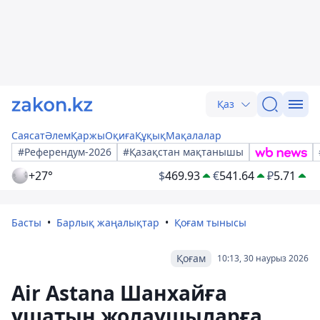
Қаз
Саясат
Әлем
Қаржы
Оқиға
Құқық
Мақалалар
#Референдум-2026
#Қазақстан мақтанышы
+27°
$
469.93
€
541.64
₽
5.71
Басты
Барлық жаңалықтар
Қоғам тынысы
Қоғам
10:13, 30 наурыз 2026
Air Astana Шанхайға
ұшатын жолаушыларға