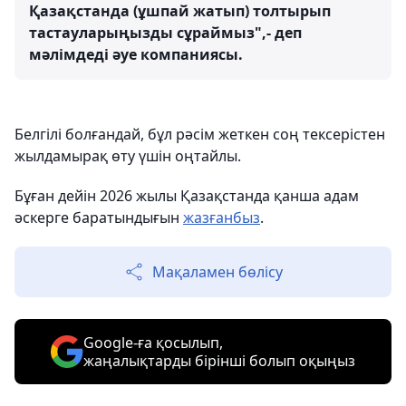
Қазақстанда (ұшпай жатып) толтырып
тастауларыңызды сұраймыз",- деп
мәлімдеді әуе компаниясы.
Белгілі болғандай, бұл рәсім жеткен соң тексерістен
жылдамырақ өту үшін оңтайлы.
Бұған дейін 2026 жылы Қазақстанда қанша адам
әскерге баратындығын
жазғанбыз
.
Мақаламен бөлісу
Google-ға қосылып,
жаңалықтарды бірінші болып оқыңыз