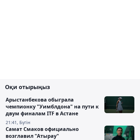
Оқи отырыңыз
Арыстанбекова обыграла
чемпионку "Уимблдона" на пути к
двум финалам ITF в Астане
21:41, Бүгін
Самат Смаков официально
возглавил "Атырау"