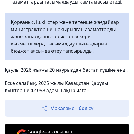
азаматтарды тасымалдауды қамтамасыз етеді.
Қорғаныс, ішкі істер және төтенше жағдайлар
министрліктеріне шақырылған азаматтарды
және запасқа шығарылған әскери
қызметшілерді тасымалдау шығындарын
бюджет аясында өтеу тапсырылды.
Қаулы 2026 жылғы 20 наурыздан бастап күшіне енді.
Еске салайық, 2025 жылы Қазақстан Қарулы
Күштеріне 42 098 адам шақырылған.
Мақаламен бөлісу
Google-ға қосылып,