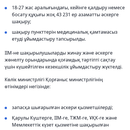
18-27 жас аралығындағы, кейінге қалдыру немесе
босату құқығы жоқ 43 231 ер азаматты әскерге
шақыру;
шақыру пункттерін медициналық қамтамасыз
етуді ұйымдастыру тапсырылды.
ІІМ-не шақырылушыларды жинау және әскерге
жөнелту орындарында қоғамдық тәртіпті сақтау
үшін күшейтілген кезекшілік ұйымдастыру жүктелді.
Көлік министрлігі Қорғаныс министрлігінің
өтінімдері негізінде:
запасқа шығарылған әскери қызметшілерді;
Қарулы Күштерге, ІІМ-ге, ТЖМ-ге, ҰҚК-ге және
Мемлекеттік күзет қызметіне шақырылған