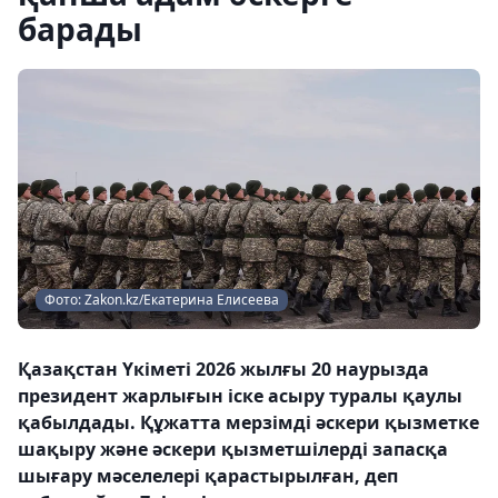
барады
Фото: Zakon.kz/Екатерина Елисеева
Қазақстан Үкіметі 2026 жылғы 20 наурызда
президент жарлығын іске асыру туралы қаулы
қабылдады. Құжатта мерзімді әскери қызметке
шақыру және әскери қызметшілерді запасқа
шығару мәселелері қарастырылған, деп