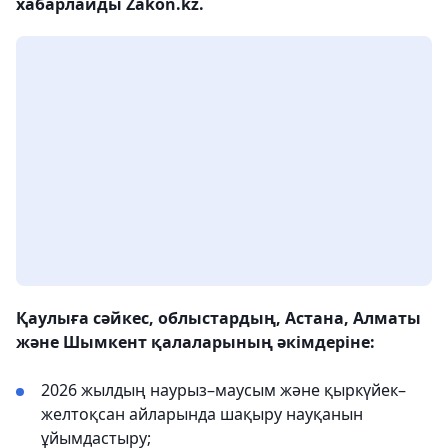
хабарлайды Zakon.kz.
Қаулыға сәйкес, облыстардың, Астана, Алматы
және Шымкент қалаларының әкімдеріне:
2026 жылдың наурыз–маусым және қыркүйек–
желтоқсан айларында шақыру науқанын
ұйымдастыру;