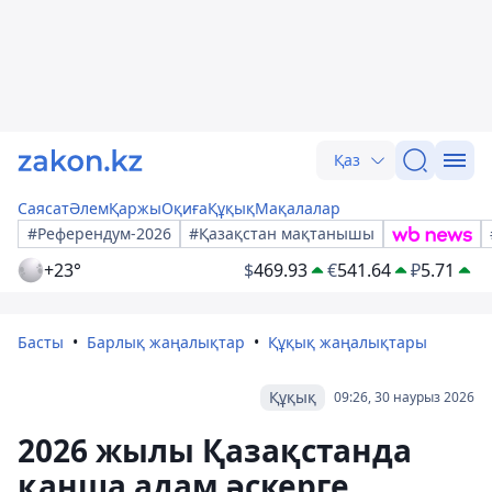
Қаз
Саясат
Әлем
Қаржы
Оқиға
Құқық
Мақалалар
#Референдум-2026
#Қазақстан мақтанышы
+23°
$
469.93
€
541.64
₽
5.71
Басты
Барлық жаңалықтар
Құқық жаңалықтары
Құқық
09:26, 30 наурыз 2026
2026 жылы Қазақстанда
қанша адам әскерге