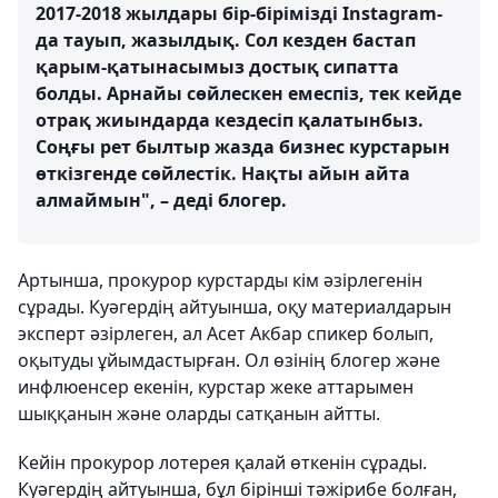
2017-2018 жылдары бір-бірімізді Instagram-
да тауып, жазылдық. Сол кезден бастап
қарым-қатынасымыз достық сипатта
болды. Арнайы сөйлескен емеспіз, тек кейде
отрақ жиындарда кездесіп қалатынбыз.
Соңғы рет былтыр жазда бизнес курстарын
өткізгенде сөйлестік. Нақты айын айта
алмаймын", – деді блогер.
Артынша, прокурор курстарды кім әзірлегенін
сұрады. Куәгердің айтуынша, оқу материалдарын
эксперт әзірлеген, ал Асет Акбар спикер болып,
оқытуды ұйымдастырған. Ол өзінің блогер және
инфлюенсер екенін, курстар жеке аттарымен
шыққанын және оларды сатқанын айтты.
Кейін прокурор лотерея қалай өткенін сұрады.
Куәгердің айтуынша, бұл бірінші тәжірибе болған,