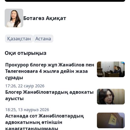
Ботагөз Ақиқат
Қазақстан
Астана
Оқи отырыңыз
Прокурор блогер жұп Жанәбілов пен
Төлегеноваға 4 жылға дейін жаза
сұрады
17:26, 22 сәуір 2026
Блогер Жанәбіловтардың адвокаты
ауысты
18:25, 13 наурыз 2026
Астанада сот Жанәбіловтардың
адвокатының өтінішін
қанағаттандырмады