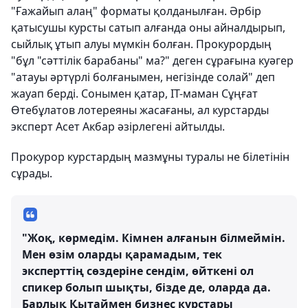
"Ғажайып алаң" форматы қолданылған. Әрбір
қатысушы курсты сатып алғанда оны айналдырып,
сыйлық ұтып алуы мүмкін болған. Прокурордың
"бұл "сәттілік барабаны" ма?" деген сұрағына куәгер
"атауы әртүрлі болғанымен, негізінде солай" деп
жауап берді. Сонымен қатар, IT-маман Сұңғат
Өтебұлатов лотереяны жасағаны, ал курстарды
эксперт Асет Акбар әзірлегені айтылды.
Прокурор курстардың мазмұны туралы не білетінін
сұрады.
"Жоқ, көрмедім. Кімнен алғанын білмеймін.
Мен өзім оларды қарамадым, тек
эксперттің сөздеріне сендім, өйткені ол
спикер болып шықты, бізде де, оларда да.
Барлық Қытаймен бизнес курстары