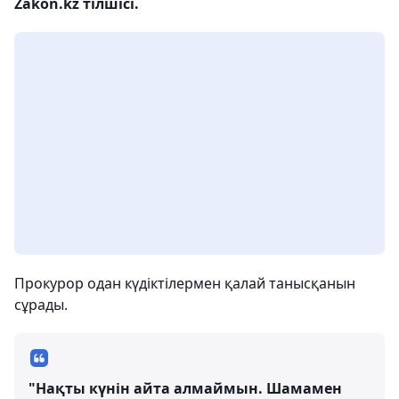
Zakon.kz тілшісі.
Прокурор одан күдіктілермен қалай танысқанын
сұрады.
"Нақты күнін айта алмаймын. Шамамен