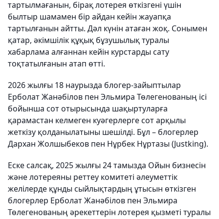
тартылмағанын, бірақ лотерея өткізгені үшін
былтыр шамамен бір айдан кейін жауапқа
тартылғанын айтты. Дәл күнін атаған жоқ. Сонымен
қатар, әкімшілік құқық бұзушылық туралы
хабарлама алғаннан кейін курстарды сату
тоқтатылғанын атап өтті.
2026 жылғы 18 наурызда блогер-зайыптылар
Ерболат Жанәбілов пен Эльмира Төлегенованың ісі
бойынша сот отырысында шақыртуларға
қарамастан келмеген куәгерлерге сот арқылы
жеткізу қолданылатыны шешілді. Бұл – блогерлер
Дархан Жолшыбеков пен Нұрбек Нұртазы (Justking).
Еске салсақ, 2025 жылғы 24 тамызда Ойын бизнесін
және лотереяны реттеу комитеті әлеуметтік
желілерде құнды сыйлықтардың ұтысын өткізген
блогерлер Ерболат Жанәбілов пен Эльмира
Төлегенованың әрекеттерін лотерея қызметі туралы