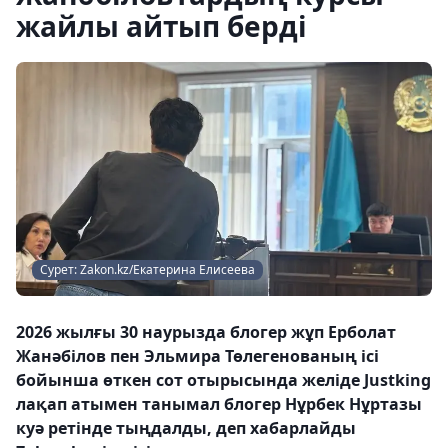
жайлы айтып берді
Сурет: Zakon.kz/Екатерина Елисеева
2026 жылғы 30 наурызда блогер жұп Ерболат
Жанәбілов пен Эльмира Төлегенованың ісі
бойынша өткен сот отырысында желіде Justking
лақап атымен танымал блогер Нұрбек Нұртазы
куә ретінде тыңдалды, деп хабарлайды