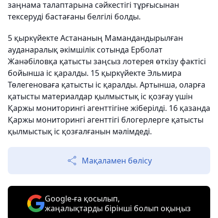
заңнама талаптарына сәйкестігі тұрғысынан
тексеруді бастағаны белгілі болды.
5 қыркүйекте Астананың Мамандандырылған
ауданаралық әкімшілік сотында Ерболат
Жанәбіловқа қатысты заңсыз лотерея өткізу фактісі
бойынша іс қаралды. 15 қыркүйекте Эльмира
Төлегеноваға қатысты іс қаралды. Артынша, оларға
қатысты материалдар қылмыстық іс қозғау үшін
Қаржы мониторингі агенттігіне жіберілді. 16 қазанда
Қаржы мониторингі агенттігі блогерлерге қатысты
қылмыстық іс қозғалғанын мәлімдеді.
Мақаламен бөлісу
Google-ға қосылып,
жаңалықтарды бірінші болып оқыңыз