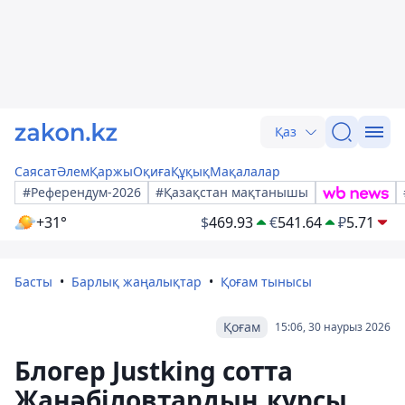
Қаз
Саясат
Әлем
Қаржы
Оқиға
Құқық
Мақалалар
#Референдум-2026
#Қазақстан мақтанышы
+31°
$
469.93
€
541.64
₽
5.71
Басты
Барлық жаңалықтар
Қоғам тынысы
Қоғам
15:06, 30 наурыз 2026
Блогер Justking сотта
Жанәбіловтардың курсы