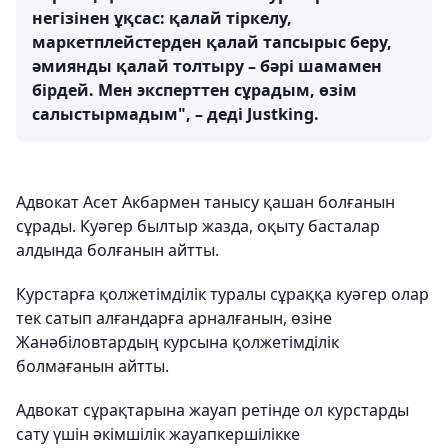
негізінен ұқсас: қалай тіркелу,
маркетплейстерден қалай тапсырыс беру,
әмиянды қалай толтыру – бәрі шамамен
бірдей. Мен эксперттен сұрадым, өзім
салыстырмадым", – деді Justking.
Адвокат Асет Акбармен танысу қашан болғанын
сұрады. Куәгер былтыр жазда, оқыту басталар
алдында болғанын айтты.
Курстарға қолжетімділік туралы сұраққа куәгер олар
тек сатып алғандарға арналғанын, өзіне
Жанәбіловтардың курсына қолжетімділік
болмағанын айтты.
Адвокат сұрақтарына жауап ретінде ол курстарды
сату үшін әкімшілік жауапкершілікке