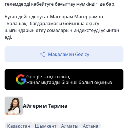
төлемдерді көбейтуге бағыттау мүмкіндігі де бар.
Бұған дейін депутат Магеррам Магеррамов
"Болашақ" бағдарламасы бойынша оқыту
шығындарын өтеу сомаларын индекстеуді ұсынған
еді.
Мақаламен бөлісу
Google-ға қосылып,
жаңалықтарды бірінші болып оқыңыз
Айгерим Тарина
Қазақстан
Шымкент
Алматы
Астана