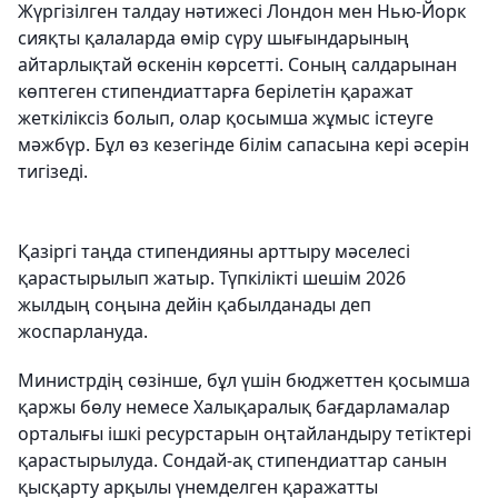
Жүргізілген талдау нәтижесі Лондон мен Нью-Йорк
сияқты қалаларда өмір сүру шығындарының
айтарлықтай өскенін көрсетті. Соның салдарынан
көптеген стипендиаттарға берілетін қаражат
жеткіліксіз болып, олар қосымша жұмыс істеуге
мәжбүр. Бұл өз кезегінде білім сапасына кері әсерін
тигізеді.
Қазіргі таңда стипендияны арттыру мәселесі
қарастырылып жатыр. Түпкілікті шешім 2026
жылдың соңына дейін қабылданады деп
жоспарлануда.
Министрдің сөзінше, бұл үшін бюджеттен қосымша
қаржы бөлу немесе Халықаралық бағдарламалар
орталығы ішкі ресурстарын оңтайландыру тетіктері
қарастырылуда. Сондай-ақ стипендиаттар санын
қысқарту арқылы үнемделген қаражатты