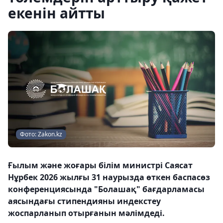
екенін айтты
Фото: Zakon.kz
Ғылым және жоғары білім министрі Саясат
Нұрбек 2026 жылғы 31 наурызда өткен баспасөз
конференциясында "Болашақ" бағдарламасы
аясындағы стипендияны индекстеу
жоспарланып отырғанын мәлімдеді.