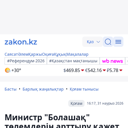
Қаз
Саясат
Әлем
Қаржы
Оқиға
Құқық
Мақалалар
#Референдум-2026
#Қазақстан мақтанышы
+30°
$
469.85
€
542.16
₽
5.78
Басты
Барлық жаңалықтар
Қоғам тынысы
Қоғам
16:17, 31 наурыз 2026
Министр "Болашақ"
төлемдерін арттыру қажет