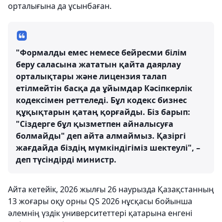
орталығына да ұсынбаған.
"Формалды емес немесе бейресми білім
беру саласына жататын қайта даярлау
орталықтары және лицензия талап
етілмейтін басқа да ұйымдар Кәсіпкерлік
кодексімен реттеледі. Бұл кодекс бизнес
құқықтарын қатаң қорғайды. Біз барып:
"Сіздерге бұл қызметпен айналысуға
болмайды" деп айта алмаймыз. Қазіргі
жағдайда біздің мүмкіндігіміз шектеулі", –
деп түсіндірді министр.
Айта кетейік, 2026 жылғы 26 наурызда Қазақстанның
13 жоғары оқу орны QS 2026 нұсқасы бойынша
әлемнің үздік университеттері қатарына енгені