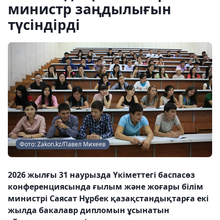
министр заңдылығын
түсіндірді
Фото: Zakon.kz/Павел Михеев
2026 жылғы 31 наурызда Үкіметтегі баспасөз
конференциясында ғылым және жоғары білім
министрі Саясат Нұрбек қазақстандықтарға екі
жылда бакалавр дипломын ұсынатын