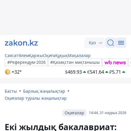
Қаз
Саясат
Әлем
Қаржы
Оқиға
Құқық
Мақалалар
#Референдум-2026
#Қазақстан мақтанышы
+32°
$
469.93
€
541.64
₽
5.71
Басты
Барлық жаңалықтар
Оқиғалар туралы жаңалықтар
Оқиғалар
14:44, 31 наурыз 2026
Екі жылдық бакалавриат: