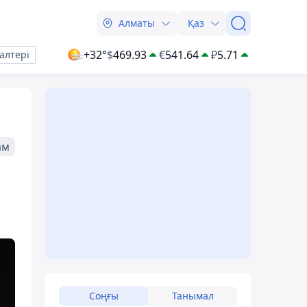
Алматы
Қаз
+32°
$
469.93
€
541.64
₽
5.71
алтері
ам
Соңғы
Танымал