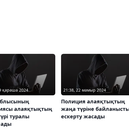
29 қараша 2024
21:38, 22 мамыр 2024
облысының
Полиция алаяқтықтың
иясы алаяқтықтың
жаңа түріне байланыст
үрі туралы
ескерту жасады
лады