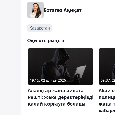
Ботагөз Ақиқат
Қазақстан
Оқи отырыңыз
19:15, 02 шілде 2026
09:37, 
Алаяқтар жаңа айлаға
Абай 
көшті: жеке деректеріңізді
полиц
қалай қорғауға болады
жаңа т
хабар