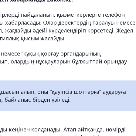
ірлерді пайдаланып, қызметкерлерге телефон
 хабарласады. Олар деректердің таралуы немесе
, жағдайды әдейі күрделендіріп көрсетеді. Жедел
логиялық қысым жасайды.
 немесе “құқық қорғау органдарының
лып, олардың нұсқауларын бұлжытпай орындау
шасын алып, оны “қауіпсіз шоттарға” аударуға
, байланыс бірден үзіледі.
ы кеңінен қолданады. Атап айтқанда, нөмірді