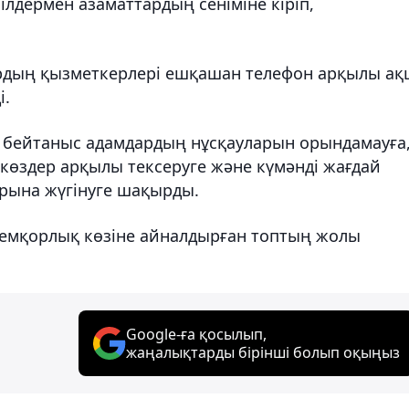
ілдермен азаматтардың сеніміне кіріп,
ардың қызметкерлері ешқашан телефон арқылы ақ
і.
 бейтаныс адамдардың нұсқауларын орындамауға
ккөздер арқылы тексеруге және күмәнді жағдай
арына жүгінуге шақырды.
жемқорлық көзіне айналдырған топтың жолы
Google-ға қосылып,
жаңалықтарды бірінші болып оқыңыз