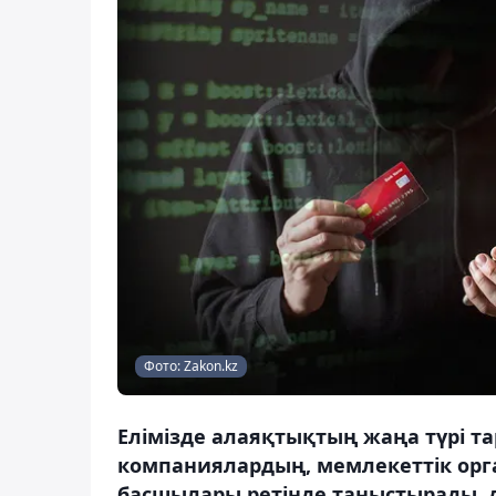
Фото: Zakon.kz
Елімізде алаяқтықтың жаңа түрі т
компаниялардың, мемлекеттік ор
басшылары ретінде таныстырады, д