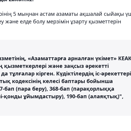
ерінің 5 мыңнан астам азаматы ақшалай сыйақы ү
у және елде болу мерзімін ұзарту қызметтерін
метінің, «Азаматтарға арналған үкімет» КЕА
 қызметкерлері және заңсыз әрекетті
а тұлғалар кірген. Күдіктілердің іс-әрекеттері
ық кодексінің келесі баптары бойынша
67-бап (пара беру), 368-бап (парақорлыққа
ші-қонды ұйымдастыру), 190-бап (алаяқтық)",