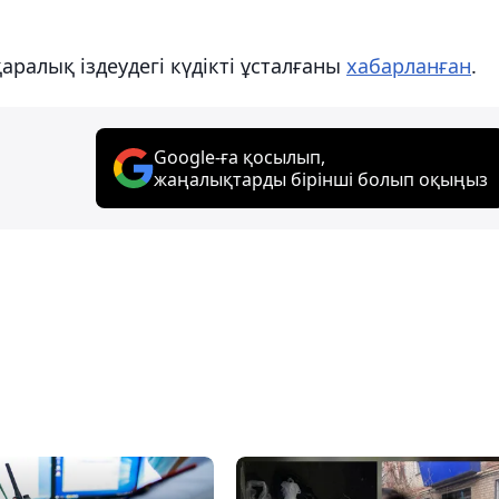
ралық іздеудегі күдікті ұсталғаны
хабарланған
.
Google-ға қосылып,
жаңалықтарды бірінші болып оқыңыз