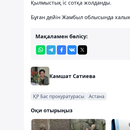
Қылмыстық іс сотқа жолданды.
Бұған дейін Жамбыл облысында халықа
Мақаламен бөлісу:
Камшат Сатиева
ҚР Бас прокуратурасы
Астана
Оқи отырыңыз