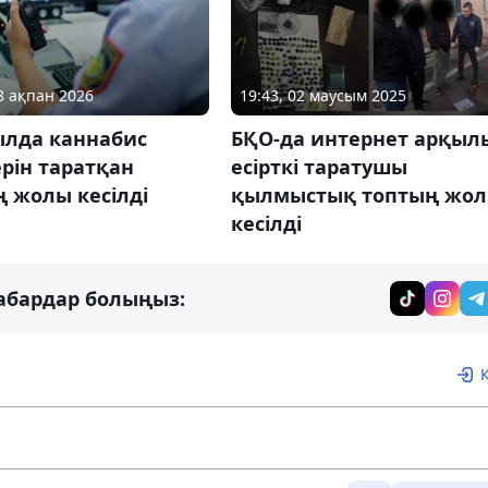
18 ақпан 2026
19:43, 02 маусым 2025
лда каннабис
БҚО-да интернет арқыл
рін таратқан
есірткі таратушы
 жолы кесілді
қылмыстық топтың жо
кесілді
абардар болыңыз: