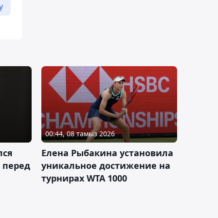
у
00:44, 08 тамыз 2026
лся
Елена Рыбакина установила
 перед
уникальное достижение на
турнирах WTA 1000