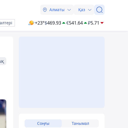
Алматы
Қаз
+23°
$
469.93
€
541.64
₽
5.71
алтері
ық
Соңғы
Танымал