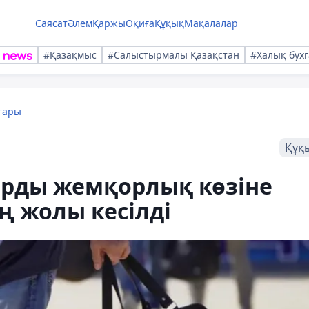
Саясат
Әлем
Қаржы
Оқиға
Құқық
Мақалалар
#Қазақмыс
#Салыстырмалы Қазақстан
#Халық бухг
тары
Құқ
арды жемқорлық көзіне
ң жолы кесілді