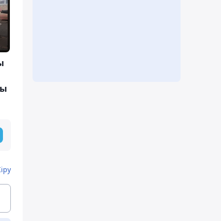
ы
лы
Кіру