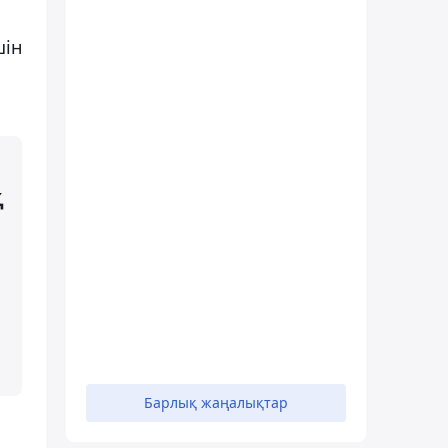
шін
Қ
Барлық жаңалықтар