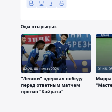
Оқи отырыңыз
02:28, 08 тамыз 2026
01:46, 
"Левски" одержал победу
Мирра
перед ответным матчем
"Масте
против "Кайрата"