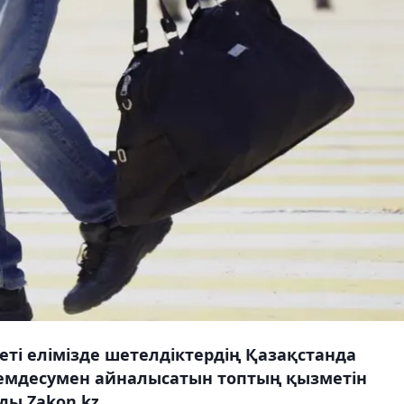
еті елімізде шетелдіктердің Қазақстанда
емдесумен айналысатын топтың қызметін
ды Zakon.kz.