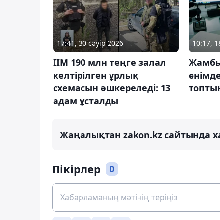
17:41, 30 сәуір 2026
10:17, 
ІІМ 190 млн теңге залал
Жамбы
келтірілген ұрлық
өнімде
схемасын әшкереледі: 13
топтың
адам ұсталды
Жаңалықтан zakon.kz сайтында х
Пікірлер
0