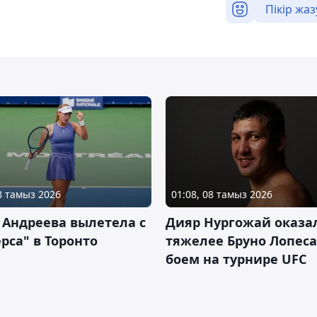
Пікір жаз
08 тамыз 2026
01:08, 08 тамыз 2026
 Андреева вылетела с
Дияр Нургожай оказа
рса" в Торонто
тяжелее Бруно Лопеса
боем на турнире UFC