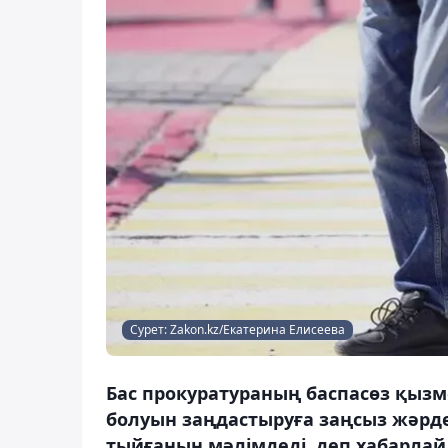
Сурет: Zakon.kz/Екатерина Елисеева
Бас прокуратураның баспасөз қызм
болуын заңдастыруға заңсыз жәрд
тыйғанын мәлімдеді, деп хабарлай