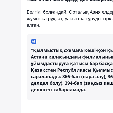
Белгілі болғандай, Орталық Азия елд
жұмысқа рұқсат, уақытша тұруды тірке
алған.
"Қылмыстық схемаға Көші-қон қыз
Астана қаласындағы филиалының
ұйымдастыруға қатысы бар басқа д
Қазақстан Республикасы Қылмыст
сараланады: 366-бап (пара алу), 3
делдал болу), 394-бап (заңсыз кө
делінген хабарламада.