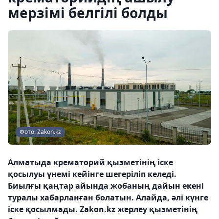
мерзімі белгілі болды
Фото: Zakon.kz
Алматыда крематорий қызметінің іске
қосылуы үнемі кейінге шегеріліп келеді.
Биылғы қаңтар айында жобаның дайын екені
туралы хабарланған болатын. Алайда, әлі күнге
іске қосылмады. Zakon.kz жерлеу қызметінің