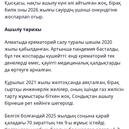
Қысқасы, нақты ашылу күні әлі айтылған жоқ, бірақ
билік оны 2026 жылғы сәуірдің үшінші онкүндігіне
жоспарлап отыр.
Ашылу тарихы
Алматыда крематорий салу туралы шешім 2020
жылы қабылданған. Артынша пандемия басталды,
бұл тек жоспарды күшейтті: енді крематорий тек
денелерді емес, қауіпті медициналық қалдықтарды
да өртеуге арналған.
Құрылыс 2021 жылы желтоқсанда аяқталған, бірақ
сыртқы инженерлік желілер, оның ішінде газ желісін
тарту жұмыстары біткен жоқ. Сондықтан ашылу
бірнеше рет кейінге шегерілді.
Белгілі болғандай 2025 жылдың соңына қарай
қаладағы 70 зираттың тек 9-ы жұмыс істейді.