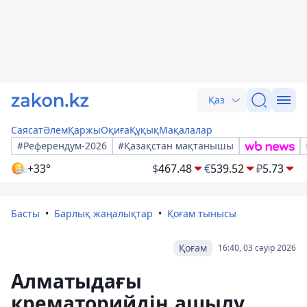
Қаз
Саясат
Әлем
Қаржы
Оқиға
Құқық
Мақалалар
#Референдум-2026
#Қазақстан мақтанышы
+33°
$
467.48
€
539.52
₽
5.73
Басты
Барлық жаңалықтар
Қоғам тынысы
Қоғам
16:40, 03 сәуір 2026
Алматыдағы
крематорийдің ашылу