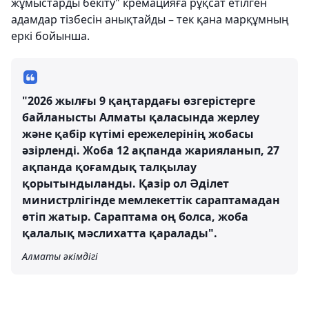
жұмыстарды бекіту" кремацияға рұқсат етілген
адамдар тізбесін анықтайды – тек қана марқұмның
еркі бойынша.
"2026 жылғы 9 қаңтардағы өзгерістерге
байланысты Алматы қаласында жерлеу
және қабір күтімі ережелерінің жобасы
әзірленді. Жоба 12 ақпанда жарияланып, 27
ақпанда қоғамдық талқылау
қорытындыланды. Қазір ол Әділет
министрлігінде мемлекеттік сараптамадан
өтіп жатыр. Сараптама оң болса, жоба
қалалық мәслихатта қаралады".
Алматы әкімдігі