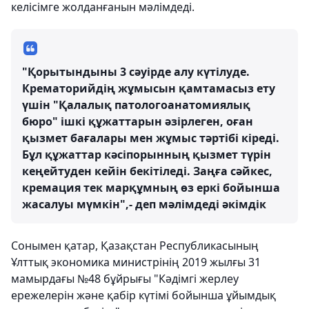
келісімге жолданғанын мәлімдеді.
"Қорытындыны 3 сәуірде алу күтілуде.
Крематорийдің жұмысын қамтамасыз ету
үшін "Қалалық патологоанатомиялық
бюро" ішкі құжаттарын әзірлеген, оған
қызмет бағалары мен жұмыс тәртібі кіреді.
Бұл құжаттар кәсіпорынның қызмет түрін
кеңейтуден кейін бекітіледі. Заңға сәйкес,
кремация тек марқұмның өз еркі бойынша
жасалуы мүмкін",- деп мәлімдеді әкімдік
Сонымен қатар, Қазақстан Республикасының
Ұлттық экономика министрінің 2019 жылғы 31
мамырдағы №48 бұйрығы "Кәдімгі жерлеу
ережелерін және қабір күтімі бойынша ұйымдық