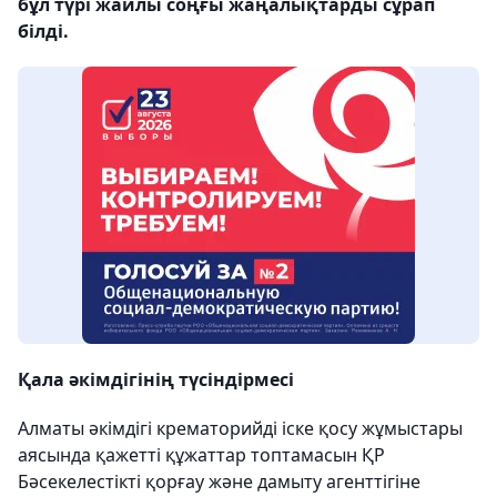
бұл түрі жайлы соңғы жаңалықтарды сұрап
білді.
Қала әкімдігінің түсіндірмесі
Алматы әкімдігі крематорийді іске қосу жұмыстары
аясында қажетті құжаттар топтамасын ҚР
Бәсекелестікті қорғау және дамыту агенттігіне