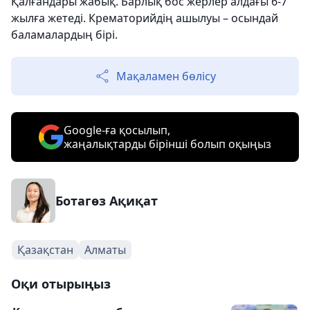
Қалғандары жабық. Барлық бос жерлер алдағы 6-7
жылға жетеді. Крематорийдің ашылуы – осындай
баламалардың бірі.
Мақаламен бөлісу
Google-ға қосылып,
жаңалықтарды бірінші болып оқыңыз
Ботагөз Ақиқат
Қазақстан
Алматы
Оқи отырыңыз