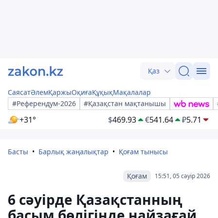
Қаз
Саясат
Әлем
Қаржы
Оқиға
Құқық
Мақалалар
#Референдум-2026
#Қазақстан мақтанышы
+31°
$
469.93
€
541.64
₽
5.71
Басты
Барлық жаңалықтар
Қоғам тынысы
Қоғам
15:51, 05 сәуір 2026
6 сәуірде Қазақстанның
басым бөлігінде найзағай