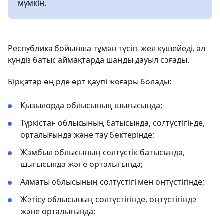
мүмкін.
Республика бойынша тұман түсіп, жел күшейеді, ал
күндіз батыс аймақтарда шаңды дауыл соғады.
Бірқатар өңірде өрт қаупі жоғары болады:
Қызылорда облысының шығысында;
Түркістан облысының батысында, солтүстігінде,
орталығында және тау бөктерінде;
Жамбыл облысының солтүстік-батысында,
шығысында және орталығында;
Алматы облысының солтүстігі мен оңтүстігінде;
Жетісу облысының солтүстігінде, оңтүстігінде
және орталығында;