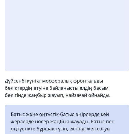
Дүйсенбі күні атмосфералық фронтальды
бөліктердің өтуіне байланысты елдің басым
бөлігінде жаңбыр жауып, найзағай ойнайды.
Батыс және оңтүстік-батыс өңірлерде кей
жерлерде нөсер жаңбыр жауады. Батыс пен
оңтүстікте бұршақ түсіп, екпінді жел соғуы