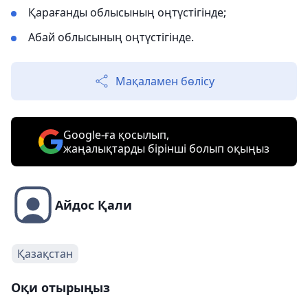
Қарағанды облысының оңтүстігінде;
Абай облысының оңтүстігінде.
Мақаламен бөлісу
Google-ға қосылып,
жаңалықтарды бірінші болып оқыңыз
Айдос Қали
Қазақстан
Оқи отырыңыз