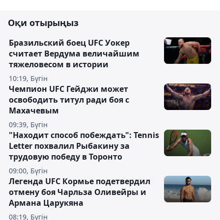
Оқи отырыңыз
Бразильский боец UFC Уокер
считает Вердума величайшим
тяжеловесом в истории
10:19, Бүгін
Чемпион UFC Гейджи может
освободить титул ради боя с
Махачевым
09:39, Бүгін
"Находит способ побеждать": Tennis
Letter похвалил Рыбакину за
трудовую победу в Торонто
09:00, Бүгін
Легенда UFC Кормье подетвердил
отмену боя Чарльза Оливейры и
Армана Царукяна
08:19, Бүгін