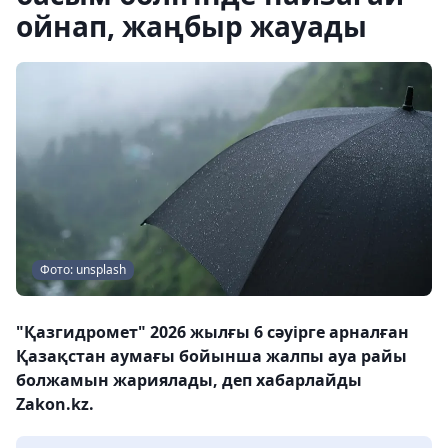
ойнап, жаңбыр жауады
Фото: unsplash
"Қазгидромет" 2026 жылғы 6 сәуірге арналған
Қазақстан аумағы бойынша жалпы ауа райы
болжамын жариялады, деп хабарлайды
Zakon.kz.