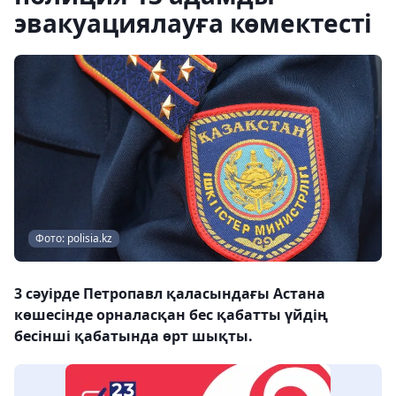
эвакуациялауға көмектесті
Фото: polisia.kz
3 сәуірде Петропавл қаласындағы Астана
көшесінде орналасқан бес қабатты үйдің
бесінші қабатында өрт шықты.