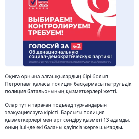
Оқиға орнына алғашқылардың бірі болып
Петропавл қаласы полиция басқармасы патрульдік
полиция батальонының қызметкерлері жетті.
Олар түтін тараған подъезд тұрғындарын
эвакуациялауға кірісті. Барлығы полиция
қызметкерлері мен өрт сөндіру қызметі 13 адамды,
оның ішінде екі баланы қауіпсіз жерге шығарды.