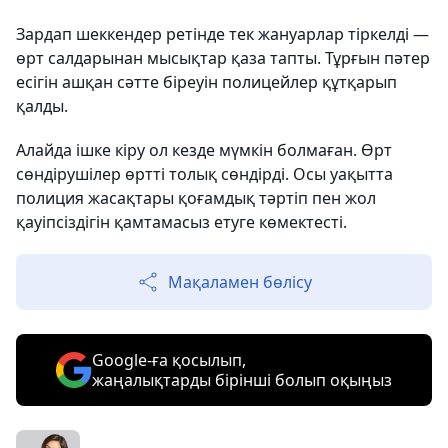
Зардап шеккендер ретінде тек жануарлар тіркелді —
өрт салдарынан мысықтар қаза тапты. Тұрғын пәтер
есігін ашқан сәтте біреуін полицейлер құтқарып
қалды.
Алайда ішке кіру ол кезде мүмкін болмаған. Өрт
сөндірушілер өртті толық сөндірді. Осы уақытта
полиция жасақтары қоғамдық тәртіп пен жол
қауіпсіздігін қамтамасыз етуге көмектесті.
Мақаламен бөлісу
Google-ға қосылып,
жаңалықтарды бірінші болып оқыңыз