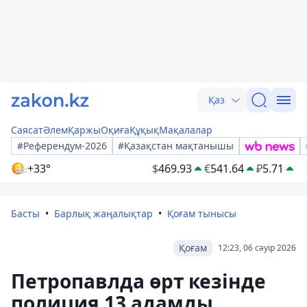
Қаз
Саясат
Әлем
Қаржы
Оқиға
Құқық
Мақалалар
#Референдум-2026
#Қазақстан мақтанышы
+33°
$
469.93
€
541.64
₽
5.71
Басты
Барлық жаңалықтар
Қоғам тынысы
Қоғам
12:23, 06 сәуір 2026
Петропавлда өрт кезінде
полиция 13 адамды