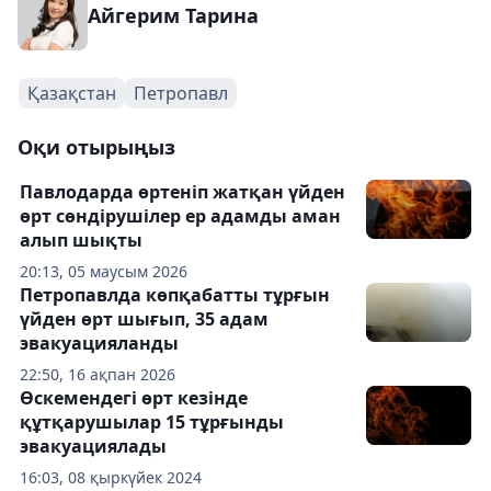
Айгерим Тарина
Қазақстан
Петропавл
Оқи отырыңыз
Павлодарда өртеніп жатқан үйден
өрт сөндірушілер ер адамды аман
алып шықты
20:13, 05 маусым 2026
Петропавлда көпқабатты тұрғын
үйден өрт шығып, 35 адам
эвакуацияланды
22:50, 16 ақпан 2026
Өcкемендегі өрт кезінде
құтқарушылар 15 тұрғынды
эвакуациялады
16:03, 08 қыркүйек 2024