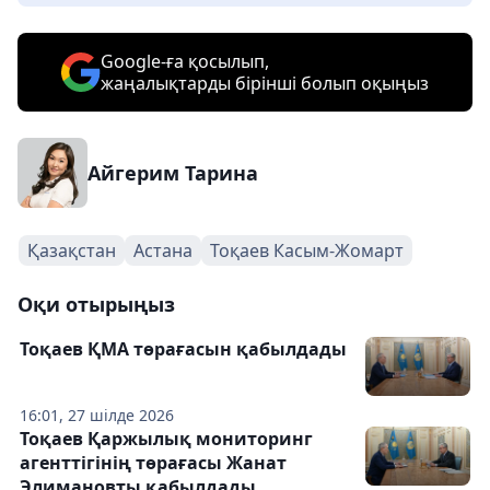
Google-ға қосылып,
жаңалықтарды бірінші болып оқыңыз
Айгерим Тарина
Қазақстан
Астана
Тоқаев Касым-Жомарт
Оқи отырыңыз
Тоқаев ҚМА төрағасын қабылдады
16:01, 27 шілде 2026
Тоқаев Қаржылық мониторинг
агенттігінің төрағасы Жанат
Элимановты қабылдады