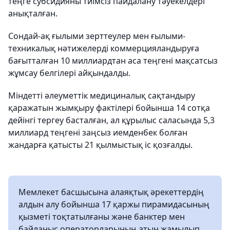
теңге субсидияны тиімсіз пайдалану тәуекелдері
анықталған.
Сондай-ақ ғылыми зерттеулер мен ғылыми-
техникалық нәтижелерді коммерцияландыруға
бағытталған 10 миллиардтан аса теңгені мақсатсыз
жұмсау белгілері айқындалды.
Міндетті әлеуметтік медициналық сақтандыру
қаражатын жымқыру фактілері бойынша 14 сотқа
дейінгі тергеу басталған, ал құрылыс саласында 5,3
миллиард теңгені заңсыз иемденбек болған
жандарға қатысты 21 қылмыстық іс қозғалды.
Мемлекет басшысына алаяқтық әрекеттердің
алдын алу бойынша 17 қаржы пирамидасының
қызметі тоқтатылғаны және банктер мен
байланыс операторларының атын жамылып,