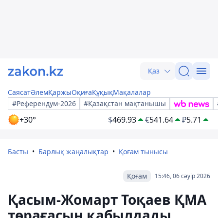
Қаз
Саясат
Әлем
Қаржы
Оқиға
Құқық
Мақалалар
#Референдум-2026
#Қазақстан мақтанышы
+30°
$
469.93
€
541.64
₽
5.71
Басты
Барлық жаңалықтар
Қоғам тынысы
Қоғам
15:46, 06 сәуір 2026
Қасым-Жомарт Тоқаев ҚМА
төрағасын қабылдады