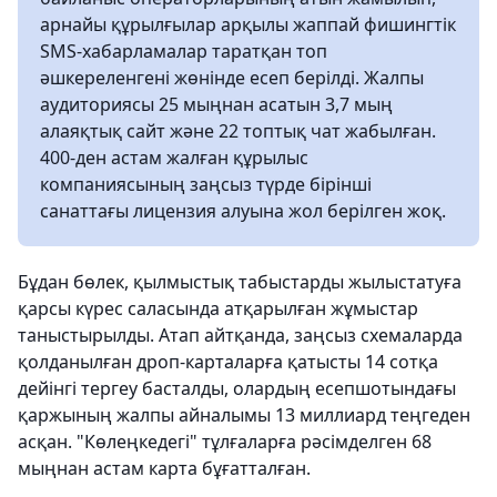
арнайы құрылғылар арқылы жаппай фишингтік
SMS-хабарламалар таратқан топ
әшкереленгені жөнінде есеп берілді. Жалпы
аудиториясы 25 мыңнан асатын 3,7 мың
алаяқтық сайт және 22 топтық чат жабылған.
400-ден астам жалған құрылыс
компаниясының заңсыз түрде бірінші
санаттағы лицензия алуына жол берілген жоқ.
Бұдан бөлек, қылмыстық табыстарды жылыстатуға
қарсы күрес саласында атқарылған жұмыстар
таныстырылды. Атап айтқанда, заңсыз схемаларда
қолданылған дроп-карталарға қатысты 14 сотқа
дейінгі тергеу басталды, олардың есепшотындағы
қаржының жалпы айналымы 13 миллиард теңгеден
асқан. "Көлеңкедегі" тұлғаларға рәсімделген 68
мыңнан астам карта бұғатталған.