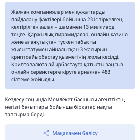
Жалған компаниялар мен құжаттарды
пайдалану фактілері бойынша 23 іс тіркелген,
келтірілген залал – шамамен 13 миллиард
теңге. Қаржылық пирамидалар, онлайн-казино
және алаяқтықтан түскен табысты
жылыстатумен айналысқан 3 жасырын
криптоайырбастау қызметінің жолы кесілді.
Криптовалюта айырбастауға қатысты заңсыз
онлайн сервистерге кіруге арналған 483
сілтеме жойылды.
Кездесу соңында Мемлекет басшысы агенттіктің
негізгі бағыттары бойынша бірқатар нақты
тапсырма берді.
Мақаламен бөлісу