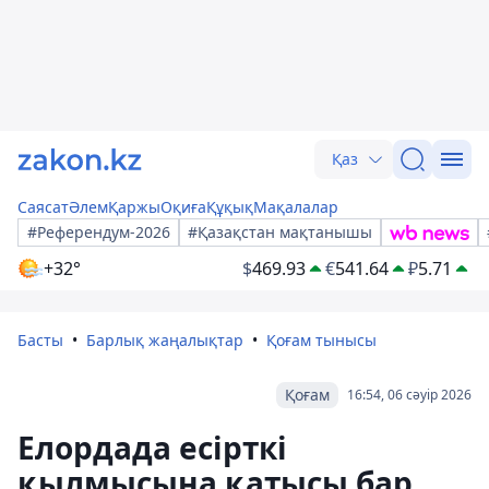
Қаз
Саясат
Әлем
Қаржы
Оқиға
Құқық
Мақалалар
#Референдум-2026
#Қазақстан мақтанышы
+32°
$
469.93
€
541.64
₽
5.71
Басты
Барлық жаңалықтар
Қоғам тынысы
Қоғам
16:54, 06 сәуір 2026
Елордада есірткі
қылмысына қатысы бар