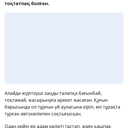
тоқтатпақ болған.
Алайда жүргізуші заңды талапқа бағынбай,
тоқтамай, жасырынуға әрекет жасаған. Қуғын
барысында ол тұрғын үй ауласына кіріп, екі тұрақта
тұрған автокөлікпен соқтығысқан.
Одан кейін ер адам көлікті тастап, жаяу қашпақ