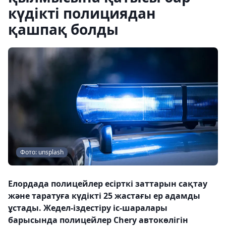
күдікті полициядан
қашпақ болды
Фото: unsplash
Елордада полицейлер есірткі заттарын сақтау
және таратуға күдікті 25 жастағы ер адамды
ұстады. Жедел-іздестіру іс-шаралары
барысында полицейлер Chery автокөлігін