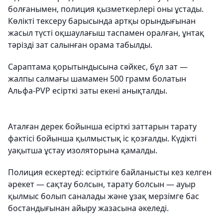
болғанымен, полиция қызметкерлері оны ұстады.
Көлікті тексеру барысында артқы орындығынан
жасыл түсті оқшаулағыш таспамен оралған, ұнтақ
тәрізді зат салынған орама табылды.
Сараптама қорытындысына сәйкес, бұл зат —
жалпы салмағы шамамен 500 грамм болатын
Альфа-PVP есірткі заты екені анықталды.
Аталған дерек бойынша есірткі заттарын тарату
фактісі бойынша қылмыстық іс қозғалды. Күдікті
уақытша ұстау изоляторына қамалды.
Полиция ескертеді: есірткіге байланысты кез келген
әрекет — сақтау болсын, тарату болсын — ауыр
қылмыс болып саналады және ұзақ мерзімге бас
бостандығынан айыру жазасына әкеледі.