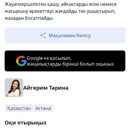
Жауапкершіліктен қашу, айғақтарды жою немесе
жасырыну әрекеттері жағдайды тек ушықтырып,
жазадан босатпайды.
Мақаламен бөлісу
Google-ға қосылып,
жаңалықтарды бірінші болып оқыңыз
Айгерим Тарина
Қазақстан
Астана
Оқи отырыңыз