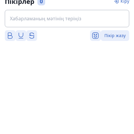
Пікірлер
0
Кіру
Пікір жазу