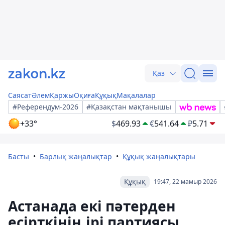
Қаз
Саясат
Әлем
Қаржы
Оқиға
Құқық
Мақалалар
#Референдум-2026
#Қазақстан мақтанышы
+33°
$
469.93
€
541.64
₽
5.71
Басты
Барлық жаңалықтар
Құқық жаңалықтары
Құқық
19:47, 22 мамыр 2026
Астанада екі пәтерден
есірткінің ірі партиясы