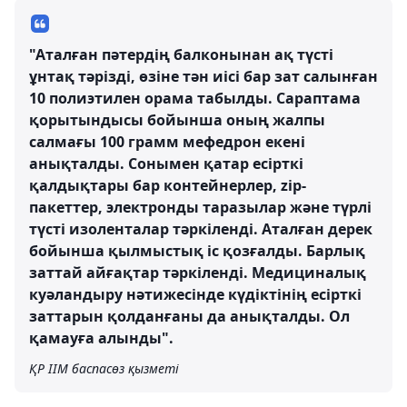
"Аталған пәтердің балконынан ақ түсті
ұнтақ тәрізді, өзіне тән иісі бар зат салынған
10 полиэтилен орама табылды. Сараптама
қорытындысы бойынша оның жалпы
салмағы 100 грамм мефедрон екені
анықталды. Сонымен қатар есірткі
қалдықтары бар контейнерлер, zip-
пакеттер, электронды таразылар және түрлі
түсті изоленталар тәркіленді. Аталған дерек
бойынша қылмыстық іс қозғалды. Барлық
заттай айғақтар тәркіленді. Медициналық
куәландыру нәтижесінде күдіктінің есірткі
заттарын қолданғаны да анықталды. Ол
қамауға алынды".
ҚР ІІМ баспасөз қызметі