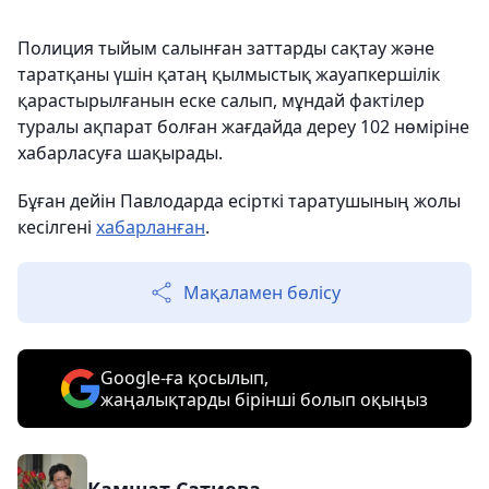
Полиция тыйым салынған заттарды сақтау және
таратқаны үшін қатаң қылмыстық жауапкершілік
қарастырылғанын еске салып, мұндай фактілер
туралы ақпарат болған жағдайда дереу 102 нөміріне
хабарласуға шақырады.
Бұған дейін Павлодарда есірткі таратушының жолы
кесілгені
хабарланған
.
Мақаламен бөлісу
Google-ға қосылып,
жаңалықтарды бірінші болып оқыңыз