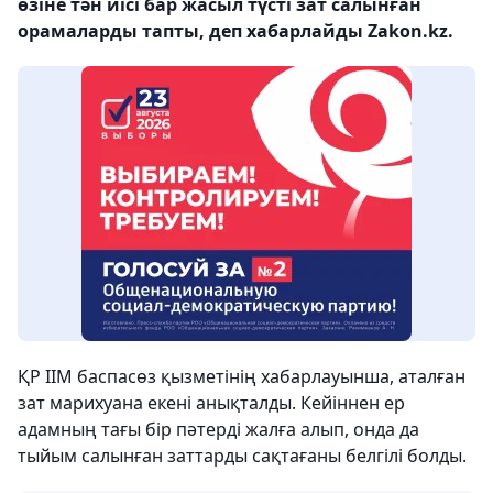
өзіне тән иісі бар жасыл түсті зат салынған
орамаларды тапты, деп хабарлайды Zakon.kz.
ҚР ІІМ баспасөз қызметінің хабарлауынша, аталған
зат марихуана екені анықталды. Кейіннен ер
адамның тағы бір пәтерді жалға алып, онда да
тыйым салынған заттарды сақтағаны белгілі болды.