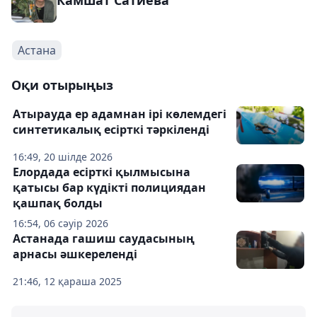
Камшат Сатиева
Астана
Оқи отырыңыз
Атырауда ер адамнан ірі көлемдегі
синтетикалық есірткі тәркіленді
16:49, 20 шілде 2026
Елордада есірткі қылмысына
қатысы бар күдікті полициядан
қашпақ болды
16:54, 06 сәуір 2026
Астанада гашиш саудасының
арнасы әшкереленді
21:46, 12 қараша 2025