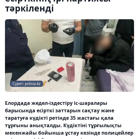
тәркіленді
Сурет: polisia.kz
Елордада жедел-іздестіру іс-шаралары
барысында есірткі заттарын сақтау және
таратуға күдікті ретінде 35 жастағы қала
тұрғыны анықталды. Күдіктіні тұрғылықты
мекенжайы бойынша ұстау кезінде полицейлер