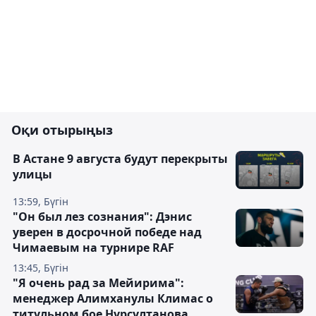
Оқи отырыңыз
В Астане 9 августа будут перекрыты
улицы
13:59, Бүгін
"Он был лез сознания": Дэнис
уверен в досрочной победе над
Чимаевым на турнире RAF
13:45, Бүгін
"Я очень рад за Мейирима":
менеджер Алимханулы Климас о
титульном бое Нурсултанова