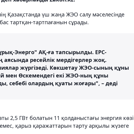
ің Қазақстанда үш жаңа ЖЭО салу мәселесінде
бас тартқан-тартпағанын сұрады.
рық-Энерго" АҚ-ға тапсырылды. EPC-
 аясында ресейлік мердігерлер жоқ.
иялар жүргізеді. Көкшетау ЖЭО-сының құны
ей мен Өскемендегі екі ЖЭО-ның құны
ы, себебі олардың қуаты жоғары", – деді
ты 2,5 ГВт болатын 11 қолданыстағы энергия көз
емес, қарыз қаражаттарын тарту арқылы жүзеге