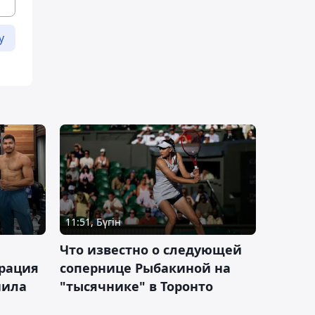
у
11:51, Бүгін
Что известно о следующей
ерация
сопернице Рыбакиной на
нила
"тысячнике" в Торонто