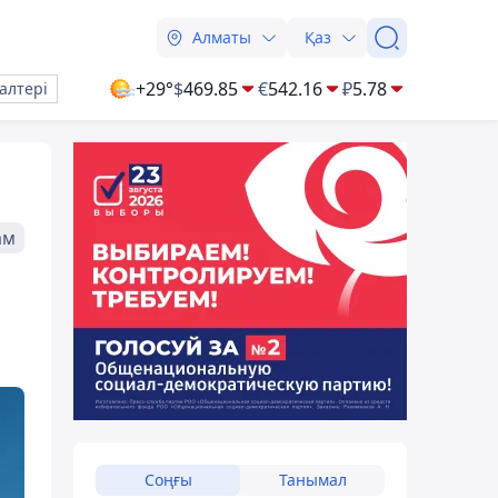
Алматы
Қаз
+29°
$
469.85
€
542.16
₽
5.78
алтері
ам
Соңғы
Танымал