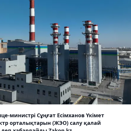
ице-министрі Сұңғат Есімханов Үкімет
ктр орталықтарын (ЖЭО) салу қалай
деп хабарлайды Zakon.kz.