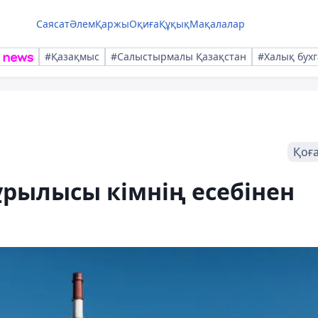
Саясат
Әлем
Қаржы
Оқиға
Құқық
Мақалалар
#Қазақмыс
#Салыстырмалы Қазақстан
#Халық бухг
Қоғ
рылысы кімнің есебінен