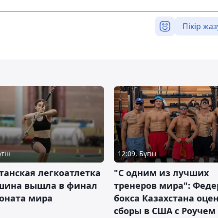
Пікір жаз
үгін
12:09, Бүгін
танская легкоатлетка
"С одним из лучших
шина вышла в финал
тренеров мира": Фед
оната мира
бокса Казахстана оце
сборы в США с Роучем