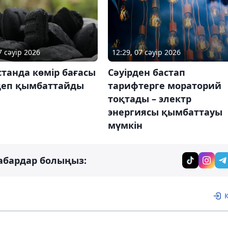
7 сәуір 2026
12:29, 07 сәуір 2026
танда көмір бағасы
Сәуірден бастап
ндеп қымбаттайды
тарифтерге мораторий
тоқтады – электр
энергиясы қымбаттауы
мүмкін
абардар болыңыз: