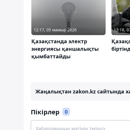
12:17, 05 мамыр 2026
13:18, 0
Қазақстанда электр
Қазақс
энергиясы қаншалықты
бірті
қымбаттайды
Жаңалықтан zakon.kz сайтында х
Пікірлер
0