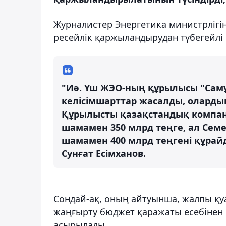
Журналистер Энергетика министрлігін
ресейлік қаржыландырудан түбегейлі 
"Иә. Үш ЖЭО-ның құрылысы "Самұ
келісімшарттар жасалды, олардың
Құрылысты қазақстандық компан
шамамен 350 млрд теңге, ал Сем
шамамен 400 млрд теңгені құрайд
Сунғат Есімханов.
Сондай-ақ, оның айтуынша, жалпы қуа
жаңғырту бюджет қаражаты есебінен 
асырылады.