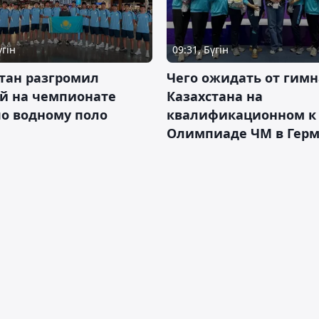
үгін
09:31, Бүгін
тан разгромил
Чего ожидать от гимн
ай на чемпионате
Казахстана на
о водному поло
квалификационном к
Олимпиаде ЧМ в Гер