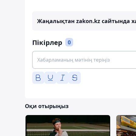
Жаңалықтан zakon.kz сайтында х
Пікірлер
0
Оқи отырыңыз