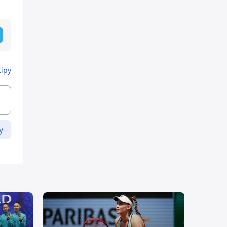
Кіру
у