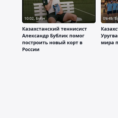
10:02, Бүгін
09:45, Б
Казахстанский теннисист
Казахс
Александр Бублик помог
Уругв
построить новый корт в
мира п
России