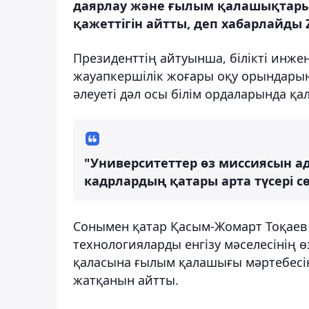
даярлау және ғылым қалашықтарын
қажеттігін айтты, деп хабарлайды Z
Президенттің айтуынша, білікті инжен
жауапкершілік жоғары оқу орындарына
әлеуеті дәл осы білім ордаларында қа
"Университеттер өз миссиясын ада
кадрлардың қатары арта түсері сө
Сонымен қатар Қасым-Жомарт Тоқаев
технологияларды енгізу мәселесінің өз
қаласына ғылым қалашығы мәртебесін
жатқанын айтты.