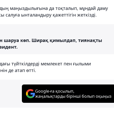
дың маңыздылығына да тоқталып, мұндай даму
 салуға ынталандыру қажеттігін жеткізді.
тын шаруа көп. Ширақ қимылдап, тиянақты
езидент.
ағы түйткілдерді мемлекет пен ғылыми
ін де атап өтті.
Google-ға қосылып,
жаңалықтарды бірінші болып оқыңыз