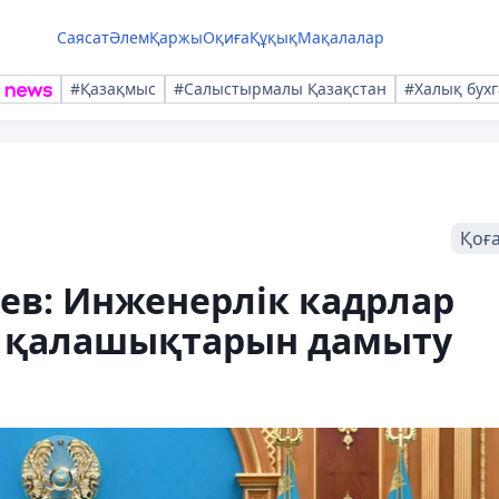
Саясат
Әлем
Қаржы
Оқиға
Құқық
Мақалалар
#Қазақмыс
#Салыстырмалы Қазақстан
#Халық бухг
Қоғ
ев: Инженерлік кадрлар
м қалашықтарын дамыту