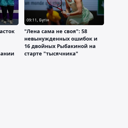
09:11, Бүгін
асток
"Лена сама не своя": 58
невынужденных ошибок и
16 двойных Рыбакиной на
мании
старте "тысячника"