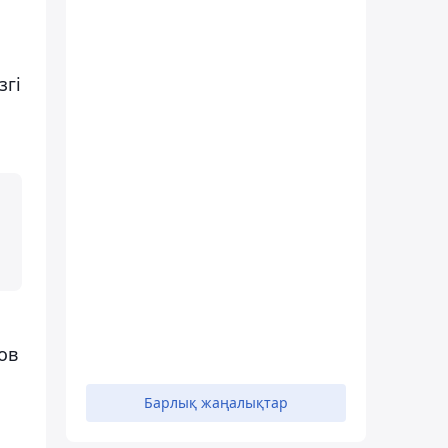
згі
ов
Барлық жаңалықтар