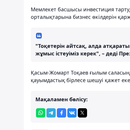
Мемлекет басшысы инвестиция тарту
орталықтарына бизнес өкілдерін қаржы
"Тоқетерін айтсақ, алда атқара
жұмыс істеуіміз керек", – деді Пр
Қасым-Жомарт Тоқаев ғылым саласынд
қауымдастық бірлесе шешуі қажет екен
Мақаламен бөлісу: