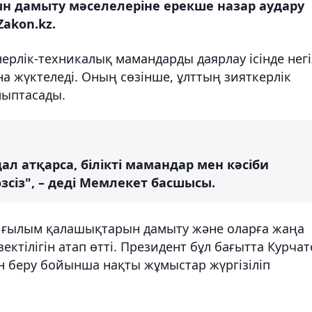
 дамыту мәселелеріне ерекше назар аудару
akon.kz.
ерлік-техникалық мамандарды даярлау ісінде негі
 жүктеледі. Оның сөзінше, ұлттың зияткерлік
лыптасады.
л атқарса, білікті мамандар мен кәсіби
зсіз", – деді Мемлекет басшысы.
 ғылым қалашықтарын дамыту және оларға жаңа
ектілігін атап өтті. Президент бұл бағытта Курчат
 беру бойынша нақты жұмыстар жүргізіліп