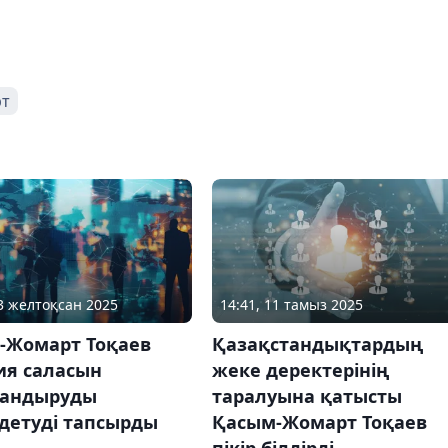
рт
03 желтоқсан 2025
14:41, 11 тамыз 2025
-Жомарт Тоқаев
Қазақстандықтардың
ия саласын
жеке деректерінің
андыруды
таралуына қатысты
детуді тапсырды
Қасым-Жомарт Тоқаев
пікір білдірді