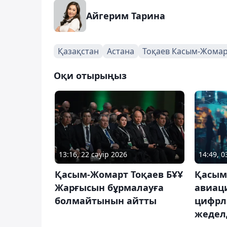
Айгерим Тарина
Қазақстан
Астана
Тоқаев Касым-Жома
Оқи отырыңыз
13:16, 22 сәуір 2026
14:49, 
Қасым-Жомарт Тоқаев БҰҰ
Қасым
Жарғысын бұрмалауға
авиац
болмайтынын айтты
цифрл
жедел