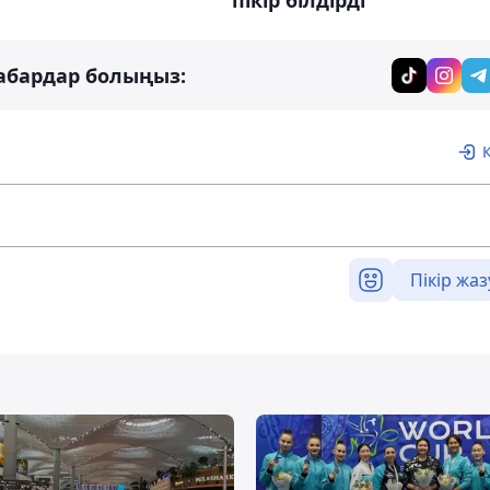
абардар болыңыз:
Пікір жаз