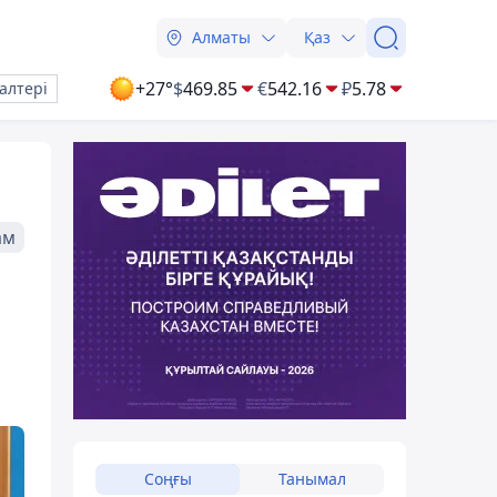
Алматы
Қаз
+27°
$
469.85
€
542.16
₽
5.78
алтері
ам
Соңғы
Танымал