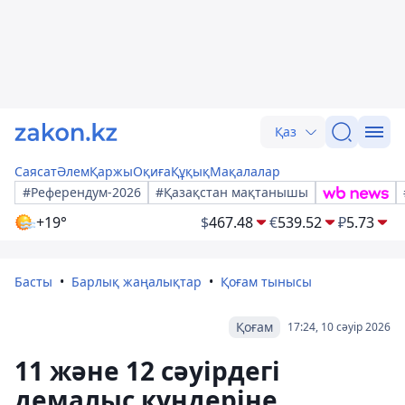
Қаз
Саясат
Әлем
Қаржы
Оқиға
Құқық
Мақалалар
#Референдум-2026
#Қазақстан мақтанышы
+19°
$
467.48
€
539.52
₽
5.73
Басты
Барлық жаңалықтар
Қоғам тынысы
Қоғам
17:24, 10 сәуір 2026
11 және 12 сәуірдегі
демалыс күндеріне