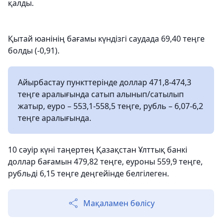
қалды.
Қытай юанінің бағамы күндізгі саудада 69,40 теңге
болды (-0,91).
Айырбастау пункттерінде доллар 471,8-474,3
теңге аралығында сатып алынып/сатылып
жатыр, еуро – 553,1-558,5 теңге, рубль – 6,07-6,2
теңге аралығында.
10 сәуір күні таңертең Қазақстан Ұлттық банкі
доллар бағамын 479,82 теңге, еуроны 559,9 теңге,
рубльді 6,15 теңге деңгейінде белгілеген.
Мақаламен бөлісу