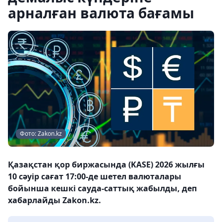
арналған валюта бағамы
Фото: Zakon.kz
Қазақстан қор биржасында (KASE) 2026 жылғы
10 сәуір сағат 17:00-де шетел валюталары
бойынша кешкі сауда-саттық жабылды, деп
хабарлайды Zakon.kz.