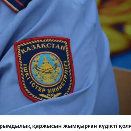
ырымдылық қаржысын жымқырған күдікті қол