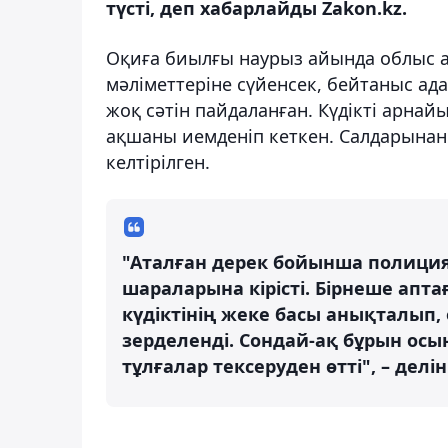
түсті, деп хабарлайды Zakon.kz.
Оқиға биылғы наурыз айында облыс ау
мәліметтеріне сүйенсек, бейтаныс ад
жоқ сәтін пайдаланған. Күдікті арнай
ақшаны иемденіп кеткен. Салдарынан
келтірілген.
"Аталған дерек бойынша полиция 
шараларына кірісті. Бірнеше апт
күдіктінің жеке басы анықталып,
зерделенді. Сондай-ақ бұрын ос
тұлғалар тексеруден өтті", – делі