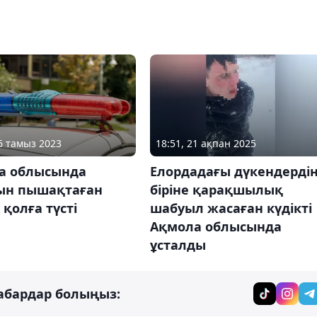
16 тамыз 2023
18:51, 21 ақпан 2025
а облысында
Елордадағы дүкендерді
ын пышақтаған
біріне қарақшылық
 қолға түсті
шабуыл жасаған күдікті
Ақмола облысында
ұсталды
абардар болыңыз: