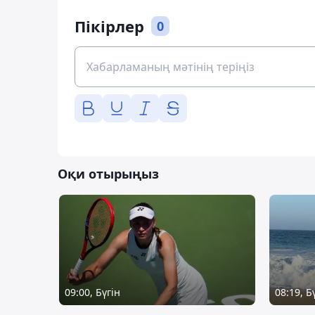
Пікірлер
0
Оқи отырыңыз
09:00, Бүгін
08:19, Б