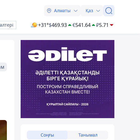
Алматы
Қаз
+31°
$
469.93
€
541.64
₽
5.71
алтері
ам
Соңғы
Танымал