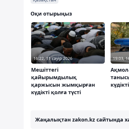
Оқи отырыңыз
16:22, 11 сәуір 2026
19:03, 
Мешіттегі
Ақмол
қайырымдылық
таныс
қаржысын жымқырған
күдікті
күдікті қолға түсті
Жаңалықтан zakon.kz сайтында х