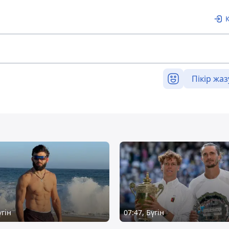
Пікір жаз
үгін
07:47, Бүгін