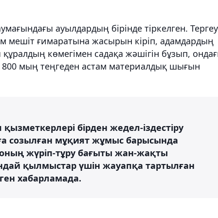
мағындағы ауылдардың бірінде тіркелген. Тергеу
ам мешіт ғимаратына жасырын кіріп, адамдардың
ы құралдың көмегімен садақа жәшігін бұзып, онда
 800 мың теңгеден астам материалдық шығын
қызметкерлері бірден жедел-іздестіру
аға созылған мұқият жұмыс барысында
 оның жүріп-тұру бағыты жан-жақты
ындай қылмыстар үшін жауапқа тартылған
нген хабарламада.