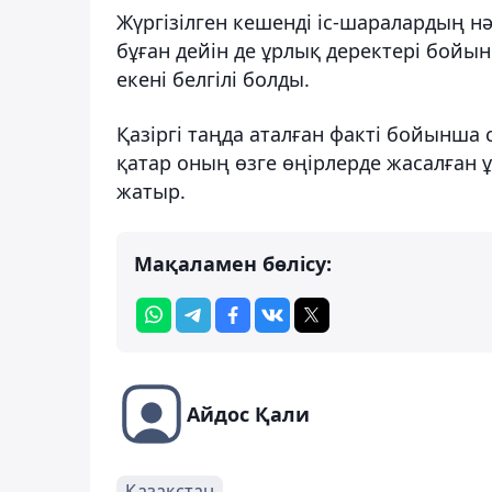
Жүргізілген кешенді іс-шаралардың нә
бұған дейін де ұрлық деректері бойы
екені белгілі болды.
Қазіргі таңда аталған факті бойынша 
қатар оның өзге өңірлерде жасалған 
жатыр.
Мақаламен бөлісу:
Айдос Қали
Қазақстан