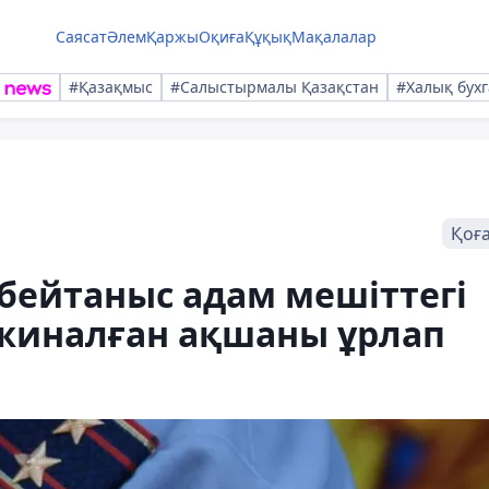
Саясат
Әлем
Қаржы
Оқиға
Құқық
Мақалалар
#Қазақмыс
#Салыстырмалы Қазақстан
#Халық бухг
Қоғ
бейтаныс адам мешіттегі
иналған ақшаны ұрлап