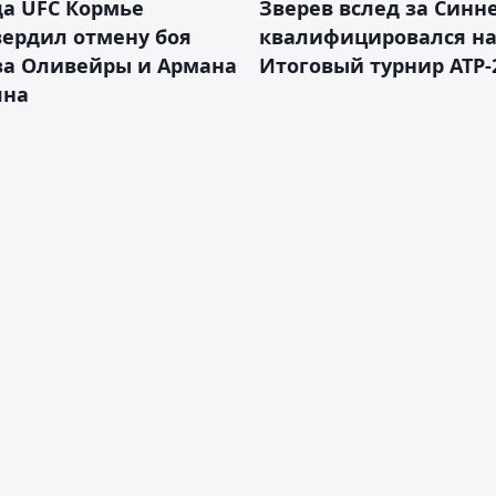
а UFC Кормье
Зверев вслед за Синн
ердил отмену боя
квалифицировался н
за Оливейры и Армана
Итоговый турнир ATP-
яна