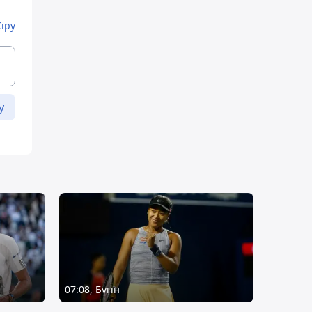
Кіру
у
07:08, Бүгін