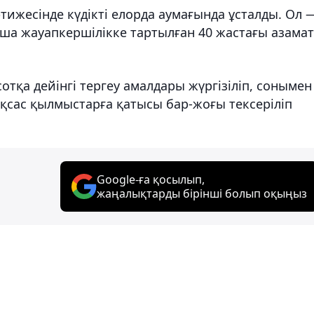
тижесінде күдікті елорда аумағында ұсталды. Ол 
нша жауапкершілікке тартылған 40 жастағы азамат
сотқа дейінгі тергеу амалдары жүргізіліп, сонымен
ұқсас қылмыстарға қатысы бар-жоғы тексеріліп
Google-ға қосылып,
жаңалықтарды бірінші болып оқыңыз