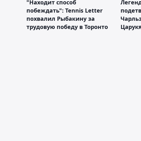
"Находит способ
Легенд
побеждать": Tennis Letter
подетв
похвалил Рыбакину за
Чарль
трудовую победу в Торонто
Царук