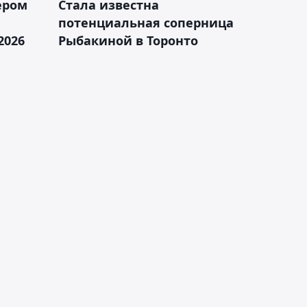
ером
Cтала известна
а
потенциальная соперница
2026
Рыбакиной в Торонто