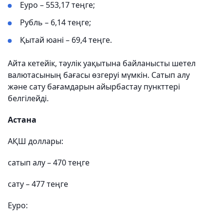
Еуро – 553,17 теңге;
Рубль – 6,14 теңге;
Қытай юані – 69,4 теңге.
Айта кетейік, тәулік уақытына байланысты шетел
валютасының бағасы өзгеруі мүмкін. Сатып алу
және сату бағамдарын айырбастау пункттері
белгілейді.
Астана
АҚШ доллары:
сатып алу – 470 теңге
сату – 477 теңге
Еуро: