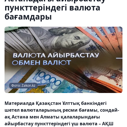
пункттеріндегі валюта
бағамдары
Фото: Zakon.kz
Материалда Қазақстан Ұлттық банкіндегі
шетел валюталарының ресми бағамы, сондай-
ақ Астана мен Алматы қалаларындағы
айырбастау пункттеріндегі үш валюта – АҚШ