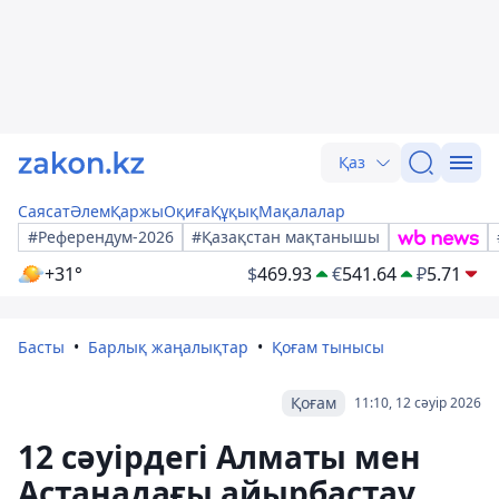
Қаз
Саясат
Әлем
Қаржы
Оқиға
Құқық
Мақалалар
#Референдум-2026
#Қазақстан мақтанышы
+31°
$
469.93
€
541.64
₽
5.71
Басты
Барлық жаңалықтар
Қоғам тынысы
Қоғам
11:10, 12 сәуір 2026
12 сәуірдегі Алматы мен
Астанадағы айырбастау